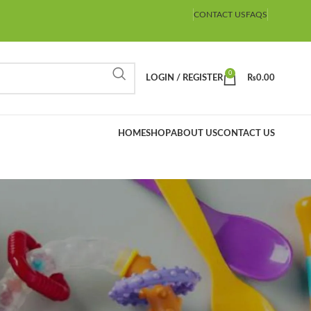
CONTACT US
FAQS
0
LOGIN / REGISTER
₨
0.00
HOME
SHOP
ABOUT US
CONTACT US