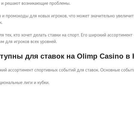
сы и решают возникающие проблемы.
сы и промокоды для новых игроков, что может значительно увеличи
к.
ля тех, кто хочет делать ставки на спорт. Его широкий ассортимен
м для игроков всех уровней.
упны для ставок на Olimp Casino в 
окий ассортимент спортивных событий для ставок. Основные событи
циональные лиги и кубки.