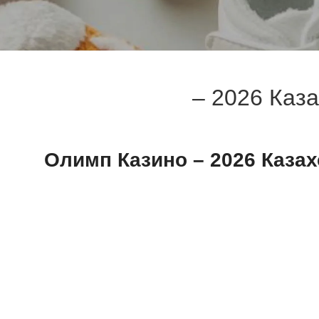
– 2026 Каза
Олимп Казино – 2026 Казах