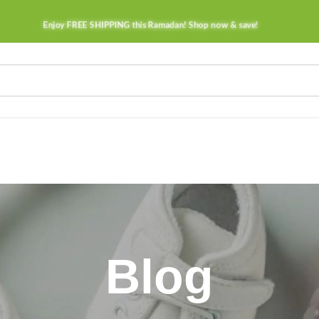
Enjoy FREE SHIPPING this Ramadan! Shop now & save!
Blog