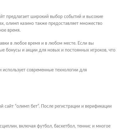
сайт предлагает широкий выбор событий и высокие
рах, олимп казино также предоставляет множество
ное время.
авки в любое время и в любом месте. Если вы
ые бонусы и акции для новых и постоянных игроков, что
и использует современные технологии для
й сайт “олимп бет”. После регистрации и верификации
сциплин, включая футбол, баскетбол, теннис и многое