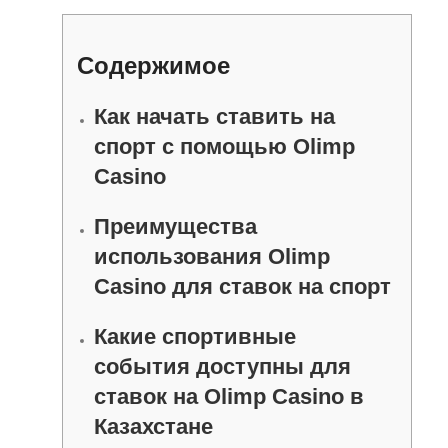
Содержимое
Как начать ставить на
спорт с помощью Olimp
Casino
Преимущества
использования Olimp
Casino для ставок на спорт
Какие спортивные
события доступны для
ставок на Olimp Casino в
Казахстане