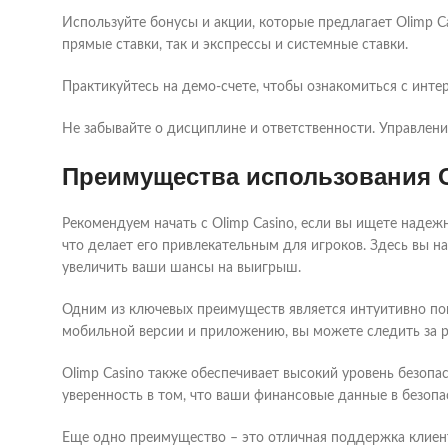
Используйте бонусы и акции, которые предлагает Olimp C
прямые ставки, так и экспрессы и системные ставки.
Практикуйтесь на демо-счете, чтобы ознакомиться с инте
Не забывайте о дисциплине и ответственности
Преимущества использования Ol
Рекомендуем начать с Olimp Casino, если вы ищете надеж
что делает его привлекательным для игроков. Здесь вы на
увеличить ваши шансы на выигрыш.
Одним из ключевых преимуществ является интуитивно пон
мобильной версии и приложению, вы можете следить за ре
Olimp Casino также обеспечивает высокий уровень безопа
уверенность в том, что ваши финансовые данные в безопа
Еще одно преимущество – это отличная поддержка клиент