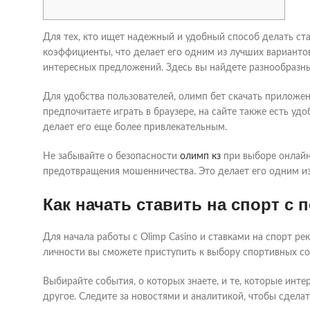
Для тех, кто ищет надежный и удобный способ делать ст
коэффициенты, что делает его одним из лучших вариантов
интересных предложений. Здесь вы найдете разнообразные
Для удобства пользователей, олимп бет скачать приложен
предпочитаете играть в браузере, на сайте также есть у
делает его еще более привлекательным.
Не забывайте о безопасности
олимп кз
при выборе онлайн
предотвращения мошенничества. Это делает его одним из
Как начать ставить на спорт с
Для начала работы с Olimp Casino и ставками на спорт р
личности вы сможете приступить к выбору спортивных с
Выбирайте события, о которых знаете, и те, которые инте
другое. Следите за новостями и аналитикой, чтобы сдела