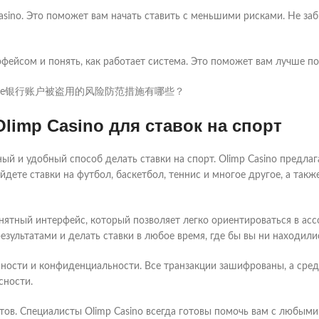
asino. Это поможет вам начать ставить с меньшими рисками. Не заб
рфейсом и понять, как работает система. Это поможет вам лучше по
. Управление银行账户被盗用的风险防范措施有哪些？
imp Casino для ставок на спорт
ный и удобный способ делать ставки на спорт. Olimp Casino предл
йдете ставки на футбол, баскетбол, теннис и многое другое, а так
ятный интерфейс, который позволяет легко ориентироваться в асс
зультатами и делать ставки в любое время, где бы вы ни находили
сности и конфиденциальности. Все транзакции зашифрованы, а сред
сности.
ов. Специалисты Olimp Casino всегда готовы помочь вам с любыми