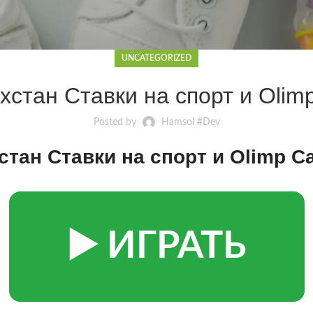
UNCATEGORIZED
хстан Ставки на спорт и Olim
Posted by
Hamsol #Dev
стан Ставки на спорт и Olimp C
▶️ ИГРАТЬ