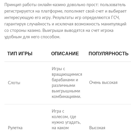
Принцип работы онлайн-казино довольно прост: пользователь
регистрируется на платформе, пополняет свой счет и выбирает
интересующую его игру. Результаты игр определяются ГСЧ,
гарантируя случайность и исключая возможность манипуляций
со стороны казино. Выигрыши выводятся на счет игрока
удобным для него способом.
ТИП ИГРЫ
ОПИСАНИЕ
ПОПУЛЯРНОСТЬ
Игры с
вращающимися
барабанами и
Очень высокая
Слоты
различными
выигрышными
комбинациями.
Игра с
колесом, где
нужно угадать,
Рулетка
на каком
Высокая