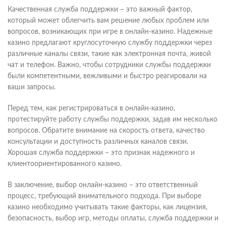
Качественная служба поддержки – это важный фактор,
который может облегчить вам решение любых проблем или
вопросов, возникающих при игре в онлайн-казино. Надежные
казино предлагают круглосуточную службу поддержки через
различные каналы связи, такие как электронная почта, живой
чат и телефон. Важно, чтобы сотрудники службы поддержки
были компетентными, вежливыми и быстро реагировали на
ваши запросы.
Перед тем, как регистрироваться в онлайн-казино,
протестируйте работу службы поддержки, задав им несколько
вопросов. Обратите внимание на скорость ответа, качество
консультации и доступность различных каналов связи.
Хорошая служба поддержки – это признак надежного и
клиентоориентированного казино.
В заключение, выбор онлайн-казино – это ответственный
процесс, требующий внимательного подхода. При выборе
казино необходимо учитывать такие факторы, как лицензия,
безопасность, выбор игр, методы оплаты, служба поддержки и