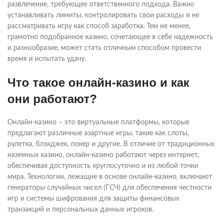
развлечение, требующее ответственного подхода. Важно
устанавливать лимиты, контролировать свои расходы и не
рассматривать игру как способ заработка. Тем не менее,
грамотно подобранное казино, сочетающее в себе надежность
и разнообразие, может стать отличным способом провести
время и испытать удачу.
Что такое онлайн-казино и как
они работают?
Онлайн-казино – это виртуальные платформы, которые
предлагают различные азартные игры, такие как слоты,
рулетка, блэкджек, покер и другие. В отличие от традиционных
наземных казино, онлайн-казино работают через интернет,
обеспечивая доступность круглосуточно и из любой точки
мира. Технологии, лежащие в основе онлайн-казино, включают
генераторы случайных чисел (ГСЧ) для обеспечения честности
игр и системы шифрования для защиты финансовых
транзакций и персональных данных игроков.