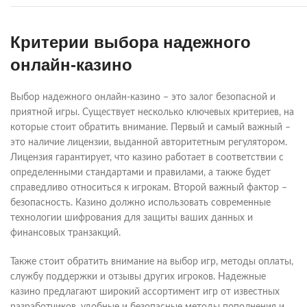
Критерии выбора надежного
онлайн-казино
Выбор надежного онлайн-казино – это залог безопасной и
приятной игры. Существует несколько ключевых критериев, на
которые стоит обратить внимание. Первый и самый важный –
это наличие лицензии, выданной авторитетным регулятором.
Лицензия гарантирует, что казино работает в соответствии с
определенными стандартами и правилами, а также будет
справедливо относиться к игрокам. Второй важный фактор –
безопасность. Казино должно использовать современные
технологии шифрования для защиты ваших данных и
финансовых транзакций.
Также стоит обратить внимание на выбор игр, методы оплаты,
службу поддержки и отзывы других игроков. Надежные
казино предлагают широкий ассортимент игр от известных