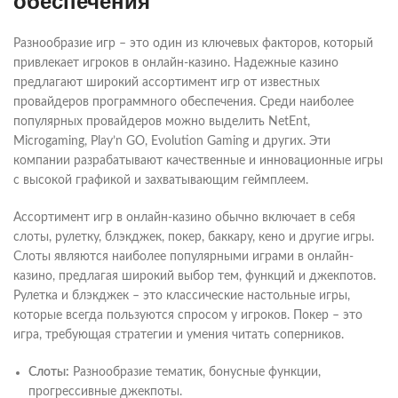
обеспечения
Разнообразие игр – это один из ключевых факторов, который
привлекает игроков в онлайн-казино. Надежные казино
предлагают широкий ассортимент игр от известных
провайдеров программного обеспечения. Среди наиболее
популярных провайдеров можно выделить NetEnt,
Microgaming, Play’n GO, Evolution Gaming и других. Эти
компании разрабатывают качественные и инновационные игры
с высокой графикой и захватывающим геймплеем.
Ассортимент игр в онлайн-казино обычно включает в себя
слоты, рулетку, блэкджек, покер, баккару, кено и другие игры.
Слоты являются наиболее популярными играми в онлайн-
казино, предлагая широкий выбор тем, функций и джекпотов.
Рулетка и блэкджек – это классические настольные игры,
которые всегда пользуются спросом у игроков. Покер – это
игра, требующая стратегии и умения читать соперников.
Слоты:
Разнообразие тематик, бонусные функции,
прогрессивные джекпоты.