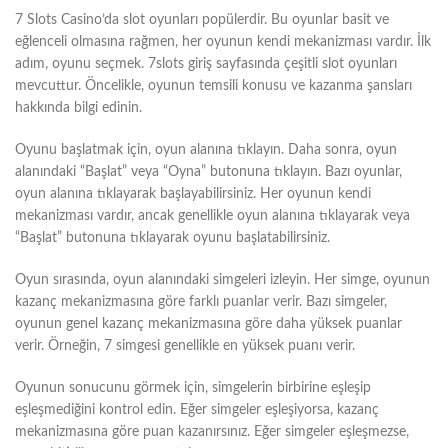
7 Slots Casino’da slot oyunları popülerdir. Bu oyunlar basit ve
eğlenceli olmasına rağmen, her oyunun kendi mekanizması vardır. İlk
adım, oyunu seçmek. 7slots giriş sayfasında çeşitli slot oyunları
mevcuttur. Öncelikle, oyunun temsili konusu ve kazanma şansları
hakkında bilgi edinin.
Oyunu başlatmak için, oyun alanına tıklayın. Daha sonra, oyun
alanındaki “Başlat” veya “Oyna” butonuna tıklayın. Bazı oyunlar,
oyun alanına tıklayarak başlayabilirsiniz. Her oyunun kendi
mekanizması vardır, ancak genellikle oyun alanına tıklayarak veya
“Başlat” butonuna tıklayarak oyunu başlatabilirsiniz.
Oyun sırasında, oyun alanındaki simgeleri izleyin. Her simge, oyunun
kazanç mekanizmasına göre farklı puanlar verir. Bazı simgeler,
oyunun genel kazanç mekanizmasına göre daha yüksek puanlar
verir. Örneğin, 7 simgesi genellikle en yüksek puanı verir.
Oyunun sonucunu görmek için, simgelerin birbirine eşleşip
eşleşmediğini kontrol edin. Eğer simgeler eşleşiyorsa, kazanç
mekanizmasına göre puan kazanırsınız. Eğer simgeler eşleşmezse,