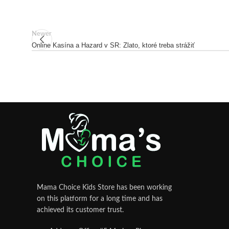
Newer
Online Kasína a Hazard v SR: Zlato, ktoré treba strážiť
Mama Choice Kids Store has been working
on this platform for a long time and has
achieved its customer trust.