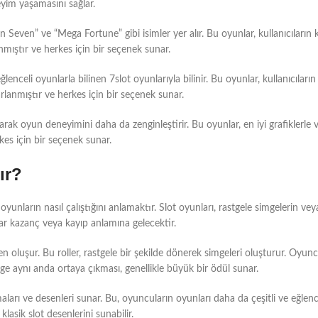
eyim yaşamasını sağlar.
 Seven” ve “Mega Fortune” gibi isimler yer alır. Bu oyunlar, kullanıcıların 
anmıştır ve herkes için bir seçenek sunar.
eğlenceli oyunlarla bilinen 7slot oyunlarıyla bilinir. Bu oyunlar, kullanıcıla
arlanmıştır ve herkes için bir seçenek sunar.
ırarak oyun deneyimini daha da zenginleştirir. Bu oyunlar, en iyi grafiklerle v
kes için bir seçenek sunar.
ır?
 oyunların nasıl çalıştığını anlamaktır. Slot oyunları, rastgele simgelerin
r kazanç veya kayıp anlamına gelecektir.
en oluşur. Bu roller, rastgele bir şekilde dönerek simgeleri oluşturur. Oyu
mge aynı anda ortaya çıkması, genellikle büyük bir ödül sunar.
emaları ve desenleri sunar. Bu, oyuncuların oyunları daha da çeşitli ve eğle
 klasik slot desenlerini sunabilir.