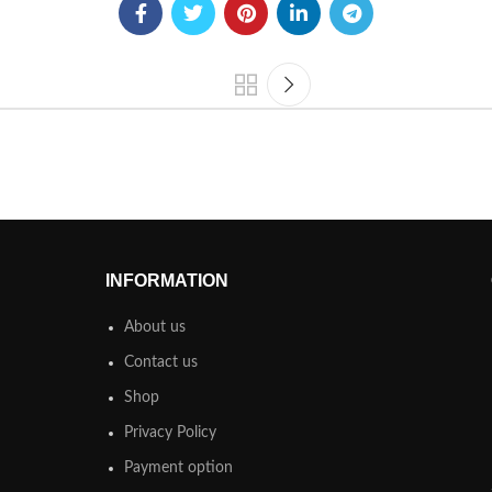
INFORMATION
About us
Contact us
Shop
Privacy Policy
Payment option