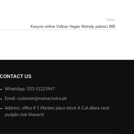
Older
Kasyno online Vulkan Vegas Metody patnoci.885
CONTACT US
WhatsApp: 033-51223947
Email: customer@mamachoice.pk
Address: office # 5 Mariam place block A G.A allana raod
punjabi club kharachi