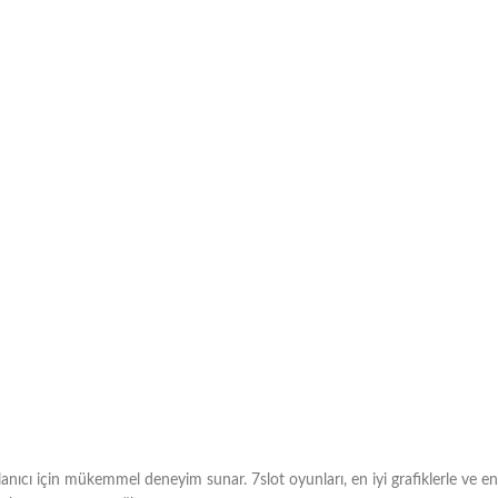
anıcı için mükemmel deneyim sunar. 7slot oyunları, en iyi grafiklerle ve en 