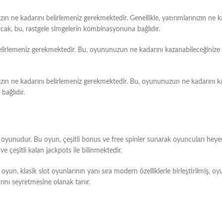
nızın ne kadarını belirlemeniz gerekmektedir. Genellikle, yatırımlarınızın n
Ancak, bu, rastgele simgelerin kombinasyonuna bağlıdır.
belirlemeniz gerekmektedir. Bu, oyununuzun ne kadarını kazanabileceğinize ba
ınızın ne kadarını belirlemeniz gerekmektedir. Bu, oyununuzun ne kadarını ka
bağlıdır.
” oyunudur. Bu oyun, çeşitli bonus ve free spinler sunarak oyuncuları he
ve çeşitli kalan jackpots ile bilinmektedir.
un, klasik slot oyunlarının yanı sıra modern özelliklerle birleştirilmiş, oy
rını seyretmesine olanak tanır.