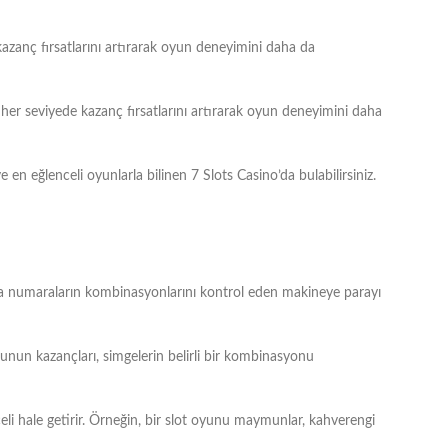
kazanç fırsatlarını artırarak oyun deneyimini daha da
rın her seviyede kazanç fırsatlarını artırarak oyun deneyimini daha
e en eğlenceli oyunlarla bilinen 7 Slots Casino’da bulabilirsiniz.
 veya numaraların kombinasyonlarını kontrol eden makineye parayı
ncunun kazançları, simgelerin belirli bir kombinasyonu
nceli hale getirir. Örneğin, bir slot oyunu maymunlar, kahverengi