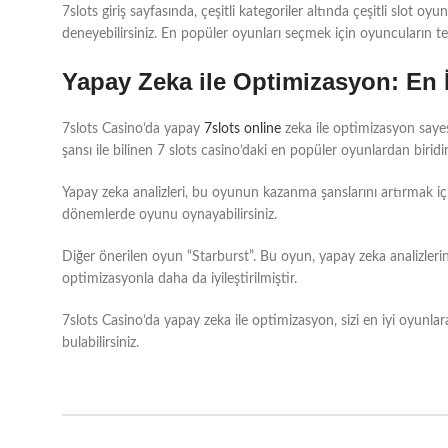
7slots giriş sayfasında, çeşitli kategoriler altında çeşitli slot
deneyebilirsiniz. En popüler oyunları seçmek için oyuncuların terc
Yapay Zeka ile Optimizasyon: En 
7slots Casino’da yapay
7slots online
zeka ile optimizasyon sayes
şansı ile bilinen 7 slots casino’daki en popüler oyunlardan biridir
Yapay zeka analizleri, bu oyunun kazanma şanslarını artırmak içi
dönemlerde oyunu oynayabilirsiniz.
Diğer önerilen oyun “Starburst”. Bu oyun, yapay zeka analizlerine
optimizasyonla daha da iyileştirilmiştir.
7slots Casino’da yapay zeka ile optimizasyon, sizi en iyi oyunlar
bulabilirsiniz.