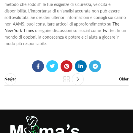
metodo che soddisfi le tue esigenze di sicurezza, velocità e
disponibilità. L’importanza di un’analisi accurata non può essere
sottovalutata. Se desideri ulteriori informazioni e consigli sui casinò
non AAMS, puoi consultare articoli di approfondimento su
The
New York Times
o seguire discussioni sui social come
Twitter
. In un
mondo di opzioni, la conoscenza è potere e ci aiuta a giocare in
modo più responsabile.
Newer
Older