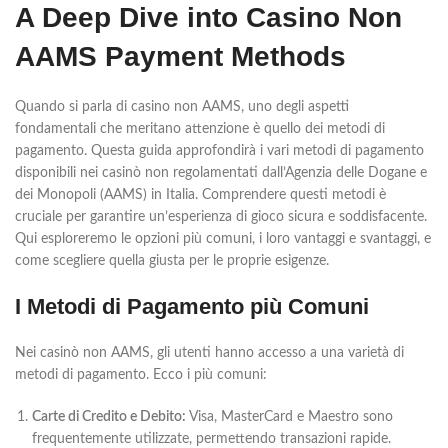
A Deep Dive into Casino Non
AAMS Payment Methods
Quando si parla di casino non AAMS, uno degli aspetti
fondamentali che meritano attenzione è quello dei metodi di
pagamento. Questa guida approfondirà i vari metodi di pagamento
disponibili nei casinò non regolamentati dall’Agenzia delle Dogane e
dei Monopoli (AAMS) in Italia. Comprendere questi metodi è
cruciale per garantire un’esperienza di gioco sicura e soddisfacente.
Qui esploreremo le opzioni più comuni, i loro vantaggi e svantaggi, e
come scegliere quella giusta per le proprie esigenze.
I Metodi di Pagamento più Comuni
Nei casinò non AAMS, gli utenti hanno accesso a una varietà di
metodi di pagamento. Ecco i più comuni:
Carte di Credito e Debito:
Visa, MasterCard e Maestro sono
frequentemente utilizzate, permettendo transazioni rapide.