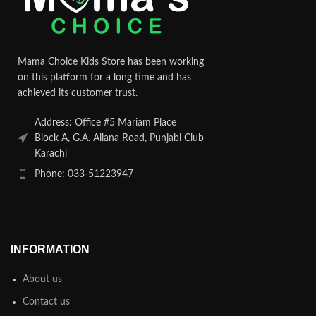
Mama Choice Kids Store has been working
on this platform for a long time and has
achieved its customer trust.
Address: Office #5 Mariam Place
Block A, G.A. Allana Road, Punjabi Club
Karachi
Phone: 033-51223947
INFORMATION
About us
Contact us