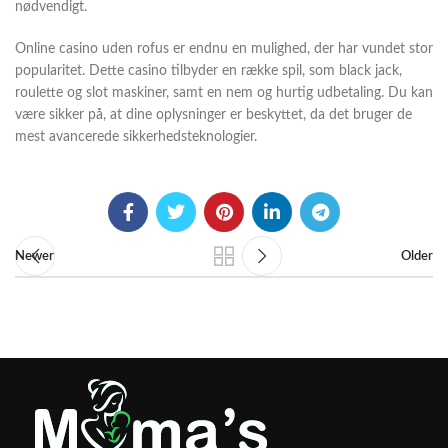
nødvendigt.
Online casino uden rofus er endnu en mulighed, der har vundet stor
popularitet. Dette casino tilbyder en række spil, som black jack,
roulette og slot maskiner, samt en nem og hurtig udbetaling. Du kan
være sikker på, at dine oplysninger er beskyttet, da det bruger de
mest avancerede sikkerhedsteknologier.
Newer
Older