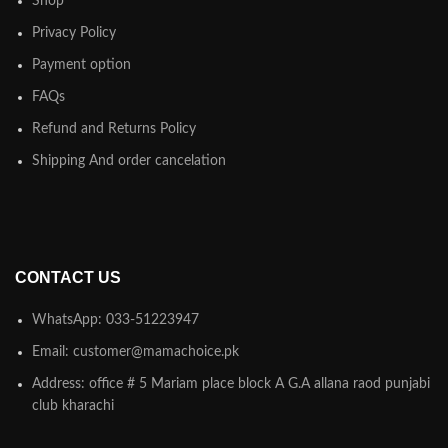
Shop
Privacy Policy
Payment option
FAQs
Refund and Returns Policy
Shipping And order cancelation
CONTACT US
WhatsApp: 033-51223947
Email: customer@mamachoice.pk
Address: office # 5 Mariam place block A G.A allana raod punjabi
club kharachi