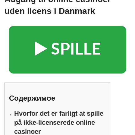
uden licens i Danmark
▶️ SPILLE
Содержимое
Hvorfor det er farligt at spille
på ikke-licenserede online
casinoer