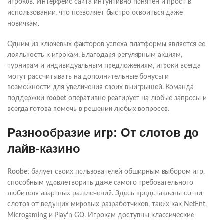
игроков. Интерфейс сайта интуитивно понятен и прост в
использовании, что позволяет быстро освоиться даже
новичкам.
Одним из ключевых факторов успеха платформы является ее
лояльность к игрокам. Благодаря регулярным акциям,
турнирам и индивидуальным предложениям, игроки всегда
могут рассчитывать на дополнительные бонусы и
возможности для увеличения своих выигрышей. Команда
поддержки
roobet
оперативно реагирует на любые запросы и
всегда готова помочь в решении любых вопросов.
Разнообразие игр: От слотов до
лайв-казино
Roobet
балует своих пользователей обширным выбором игр,
способным удовлетворить даже самого требовательного
любителя азартных развлечений. Здесь представлены сотни
слотов от ведущих мировых разработчиков, таких как NetEnt,
Microgaming и Play’n GO. Игрокам доступны классические