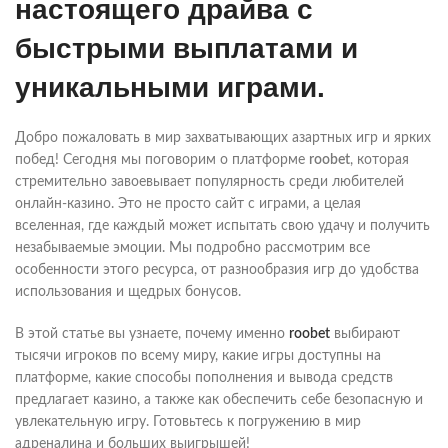
настоящего драйва с
быстрыми выплатами и
уникальными играми.
Добро пожаловать в мир захватывающих азартных игр и ярких
побед! Сегодня мы поговорим о платформе
roobet
, которая
стремительно завоевывает популярность среди любителей
онлайн-казино. Это не просто сайт с играми, а целая
вселенная, где каждый может испытать свою удачу и получить
незабываемые эмоции. Мы подробно рассмотрим все
особенности этого ресурса, от разнообразия игр до удобства
использования и щедрых бонусов.
В этой статье вы узнаете, почему именно
roobet
выбирают
тысячи игроков по всему миру, какие игры доступны на
платформе, какие способы пополнения и вывода средств
предлагает казино, а также как обеспечить себе безопасную и
увлекательную игру. Готовьтесь к погружению в мир
адреналина и больших выигрышей!