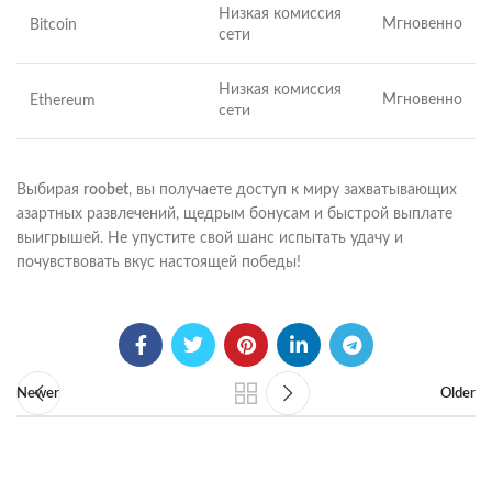
Низкая комиссия
Мгновенно
Bitcoin
сети
Низкая комиссия
Мгновенно
Ethereum
сети
Выбирая
roobet
, вы получаете доступ к миру захватывающих
азартных развлечений, щедрым бонусам и быстрой выплате
выигрышей. Не упустите свой шанс испытать удачу и
почувствовать вкус настоящей победы!
Newer
Older