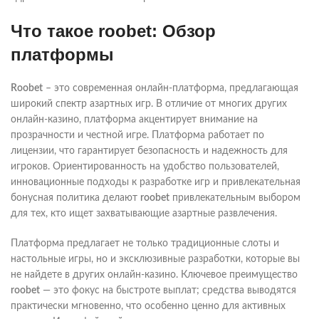
Что такое roobet: Обзор
платформы
Roobet
– это современная онлайн-платформа, предлагающая
широкий спектр азартных игр. В отличие от многих других
онлайн-казино, платформа акцентирует внимание на
прозрачности и честной игре. Платформа работает по
лицензии, что гарантирует безопасность и надежность для
игроков. Ориентированность на удобство пользователей,
инновационные подходы к разработке игр и привлекательная
бонусная политика делают
roobet
привлекательным выбором
для тех, кто ищет захватывающие азартные развлечения.
Платформа предлагает не только традиционные слоты и
настольные игры, но и эксклюзивные разработки, которые вы
не найдете в других онлайн-казино. Ключевое преимущество
roobet
— это фокус на быстроте выплат; средства выводятся
практически мгновенно, что особенно ценно для активных