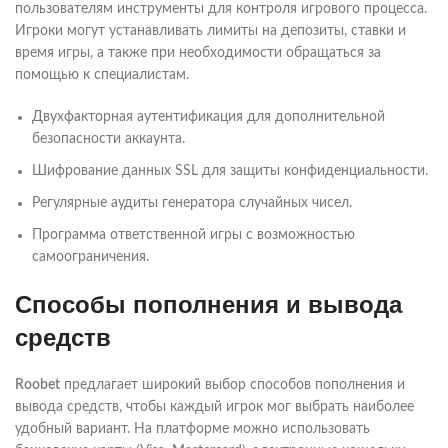
пользователям инструменты для контроля игрового процесса.
Игроки могут устанавливать лимиты на депозиты, ставки и
время игры, а также при необходимости обращаться за
помощью к специалистам.
Двухфакторная аутентификация для дополнительной
безопасности аккаунта.
Шифрование данных SSL для защиты конфиденциальности.
Регулярные аудиты генератора случайных чисел.
Программа ответственной игры с возможностью
самоограничения.
Способы пополнения и вывода
средств
Roobet
предлагает широкий выбор способов пополнения и
вывода средств, чтобы каждый игрок мог выбрать наиболее
удобный вариант. На платформе можно использовать