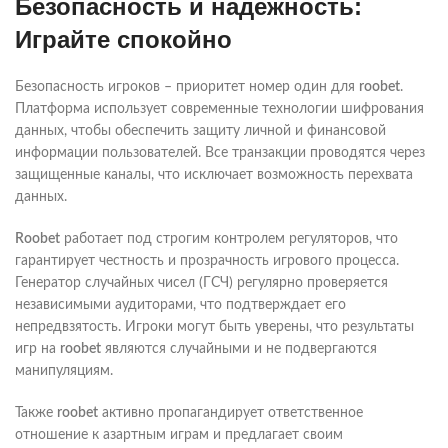
Безопасность и надежность:
Играйте спокойно
Безопасность игроков – приоритет номер один для
roobet
.
Платформа использует современные технологии шифрования
данных, чтобы обеспечить защиту личной и финансовой
информации пользователей. Все транзакции проводятся через
защищенные каналы, что исключает возможность перехвата
данных.
Roobet
работает под строгим контролем регуляторов, что
гарантирует честность и прозрачность игрового процесса.
Генератор случайных чисел (ГСЧ) регулярно проверяется
независимыми аудиторами, что подтверждает его
непредвзятость. Игроки могут быть уверены, что результаты
игр на
roobet
являются случайными и не подвергаются
манипуляциям.
Также
roobet
активно пропагандирует ответственное
отношение к азартным играм и предлагает своим