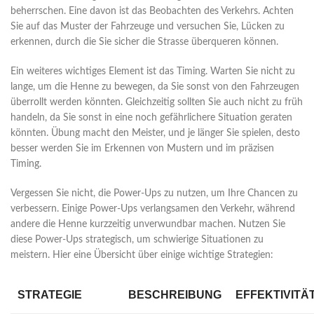
beherrschen. Eine davon ist das Beobachten des Verkehrs. Achten
Sie auf das Muster der Fahrzeuge und versuchen Sie, Lücken zu
erkennen, durch die Sie sicher die Strasse überqueren können.
Ein weiteres wichtiges Element ist das Timing. Warten Sie nicht zu
lange, um die Henne zu bewegen, da Sie sonst von den Fahrzeugen
überrollt werden könnten. Gleichzeitig sollten Sie auch nicht zu früh
handeln, da Sie sonst in eine noch gefährlichere Situation geraten
könnten. Übung macht den Meister, und je länger Sie spielen, desto
besser werden Sie im Erkennen von Mustern und im präzisen
Timing.
Vergessen Sie nicht, die Power-Ups zu nutzen, um Ihre Chancen zu
verbessern. Einige Power-Ups verlangsamen den Verkehr, während
andere die Henne kurzzeitig unverwundbar machen. Nutzen Sie
diese Power-Ups strategisch, um schwierige Situationen zu
meistern. Hier eine Übersicht über einige wichtige Strategien:
STRATEGIE
BESCHREIBUNG
EFFEKTIVITÄ