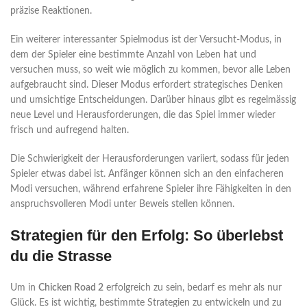
präzise Reaktionen.
Ein weiterer interessanter Spielmodus ist der Versucht-Modus, in
dem der Spieler eine bestimmte Anzahl von Leben hat und
versuchen muss, so weit wie möglich zu kommen, bevor alle Leben
aufgebraucht sind. Dieser Modus erfordert strategisches Denken
und umsichtige Entscheidungen. Darüber hinaus gibt es regelmässig
neue Level und Herausforderungen, die das Spiel immer wieder
frisch und aufregend halten.
Die Schwierigkeit der Herausforderungen variiert, sodass für jeden
Spieler etwas dabei ist. Anfänger können sich an den einfacheren
Modi versuchen, während erfahrene Spieler ihre Fähigkeiten in den
anspruchsvolleren Modi unter Beweis stellen können.
Strategien für den Erfolg: So überlebst
du die Strasse
Um in
Chicken Road 2
erfolgreich zu sein, bedarf es mehr als nur
Glück. Es ist wichtig, bestimmte Strategien zu entwickeln und zu