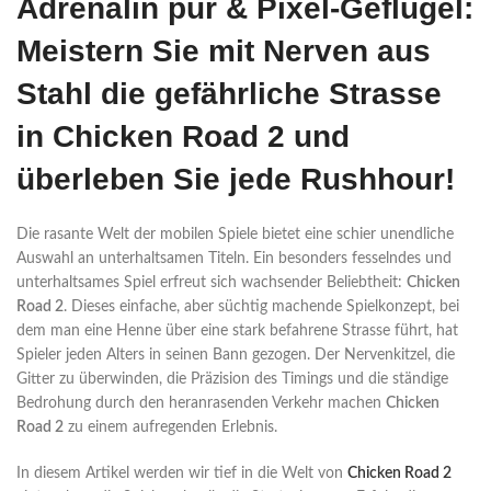
Adrenalin pur & Pixel-Geflügel:
Meistern Sie mit Nerven aus
Stahl die gefährliche Strasse
in Chicken Road 2 und
überleben Sie jede Rushhour!
Die rasante Welt der mobilen Spiele bietet eine schier unendliche
Auswahl an unterhaltsamen Titeln. Ein besonders fesselndes und
unterhaltsames Spiel erfreut sich wachsender Beliebtheit:
Chicken
Road 2
. Dieses einfache, aber süchtig machende Spielkonzept, bei
dem man eine Henne über eine stark befahrene Strasse führt, hat
Spieler jeden Alters in seinen Bann gezogen. Der Nervenkitzel, die
Gitter zu überwinden, die Präzision des Timings und die ständige
Bedrohung durch den heranrasenden Verkehr machen
Chicken
Road 2
zu einem aufregenden Erlebnis.
In diesem Artikel werden wir tief in die Welt von
Chicken Road 2