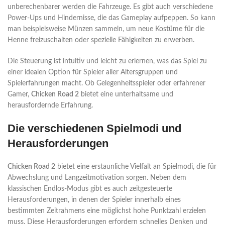
unberechenbarer werden die Fahrzeuge. Es gibt auch verschiedene
Power-Ups und Hindernisse, die das Gameplay aufpeppen. So kann
man beispielsweise Münzen sammeln, um neue Kostüme für die
Henne freizuschalten oder spezielle Fähigkeiten zu erwerben.
Die Steuerung ist intuitiv und leicht zu erlernen, was das Spiel zu
einer idealen Option für Spieler aller Altersgruppen und
Spielerfahrungen macht. Ob Gelegenheitsspieler oder erfahrener
Gamer,
Chicken Road 2
bietet eine unterhaltsame und
herausfordernde Erfahrung.
Die verschiedenen Spielmodi und
Herausforderungen
Chicken Road 2
bietet eine erstaunliche Vielfalt an Spielmodi, die für
Abwechslung und Langzeitmotivation sorgen. Neben dem
klassischen Endlos-Modus gibt es auch zeitgesteuerte
Herausforderungen, in denen der Spieler innerhalb eines
bestimmten Zeitrahmens eine möglichst hohe Punktzahl erzielen
muss. Diese Herausforderungen erfordern schnelles Denken und