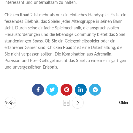
interessant und unterhaltsam zu halten.
Chicken Road 2
ist mehr als nur ein einfaches Handyspiel. Es ist ein
fesselndes Erlebnis, das Spieler jeder Altersgruppe in seinen Bann
zieht. Durch seine einfache Spielmechanik, die anspruchsvollen
Herausforderungen und die lebendige Community bietet das Spiel
stundenlangen Spass. Ob Sie ein Gelegenheitsspieler oder ein
erfahrener Gamer sind,
Chicken Road 2
ist eine Unterhaltung, die
Sie nicht verpassen sollten. Die Kombination aus Adrenalin,
Präzision und Pixel-Geflügel macht das Spiel zu einem einzigartigen
und unvergesslichen Erlebnis.
Newer
Older