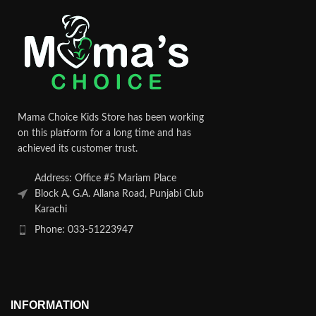
Mama Choice Kids Store has been working
on this platform for a long time and has
achieved its customer trust.
Address: Office #5 Mariam Place
Block A, G.A. Allana Road, Punjabi Club
Karachi
Phone: 033-51223947
INFORMATION