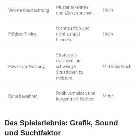
Muster erkennen
Hoch
Verkehrsbeobachtung
und Lücken suchen.
Nicht zu früh und
Präzises Timing
nicht zu spät
Hoch
handeln.
Strategisch
einsetzen, um
Power-Up-Nutzung
schwierige
Mittel bis Hoch
Situationen zu
meistern.
Panik vermeiden und
Mittel
Ruhe bewahren
konzentriert bleiben.
Das Spielerlebnis: Grafik, Sound
und Suchtfaktor