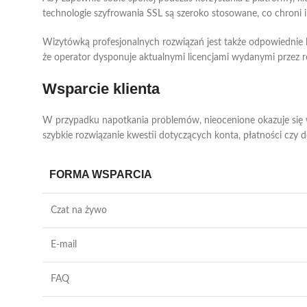
technologie szyfrowania SSL są szeroko stosowane, co chron
Wizytówką profesjonalnych rozwiązań jest także odpowiednie l
że operator dysponuje aktualnymi licencjami wydanymi przez 
Wsparcie klienta
W przypadku napotkania problemów, nieocenione okazuje się w
szybkie rozwiązanie kwestii dotyczących konta, płatności czy d
FORMA WSPARCIA
Czat na żywo
E-mail
FAQ