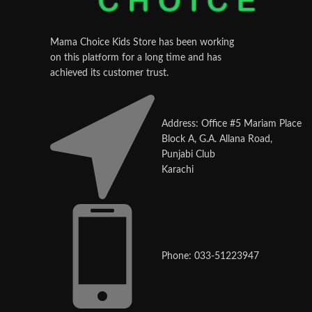
Mama Choice Kids Store has been working
on this platform for a long time and has
achieved its customer trust.
Address: Office #5 Mariam Place
Block A, G.A. Allana Road,
Punjabi Club
Karachi
Phone: 033-51223947