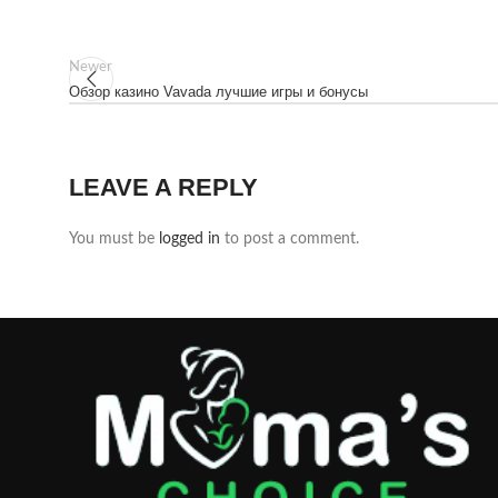
Newer
Обзор казино Vavada лучшие игры и бонусы
LEAVE A REPLY
You must be
logged in
to post a comment.