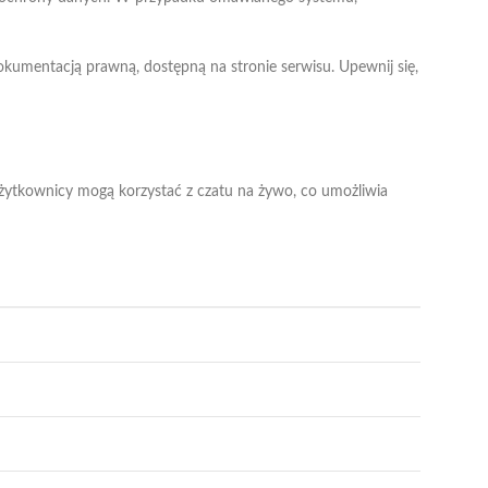
okumentacją prawną, dostępną na stronie serwisu. Upewnij się,
żytkownicy mogą korzystać z czatu na żywo, co umożliwia