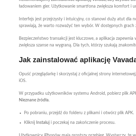
ładowaniem gier. Użytkowanie smartfona zwiększa komfort i 
Interfejs jest przejrzysty i intuicyjny, co stanowi duży atut d
sprawiają, że warto rozważyć ten wybór. W dostępnych grach z
Bezpieczeństwo transakcji jest kluczowe, a aplikacja zapewni
zwiększa szanse na wygraną. Dla tych, którzy szukają znakomi
Jak zainstalować aplikację Vava
Opuść przeglądarkę i skorzystaj z oficjalnej strony internetow
iOS.
W przypadku użytkowników systemu Android, pobierz plik APK. U
Nieznane źródła
.
Po pobraniu, przejdź do folderu z plikami i otwórz plik APK.
Kliknij
Instaluj
i poczekaj na zakończenie procesu.
Użytkownicy iPhonów mają prostszy przebieg. Wystarczy, że wejd