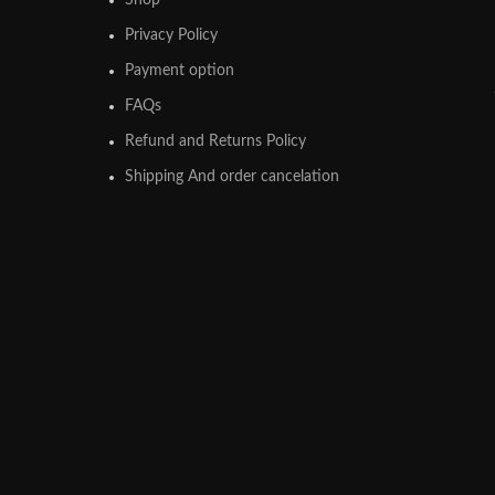
Shop
Privacy Policy
Payment option
FAQs
Refund and Returns Policy
Shipping And order cancelation