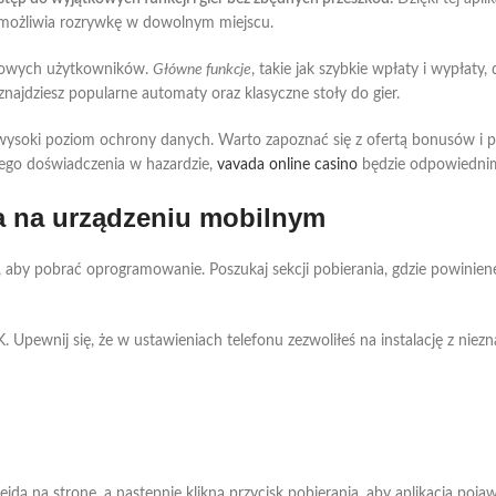
umożliwia rozrywkę w dowolnym miejscu.
la nowych użytkowników.
Główne funkcje
, takie jak szybkie wpłaty i wypłaty
najdziesz popularne automaty oraz klasyczne stoły do gier.
a wysoki poziom ochrony danych. Warto zapoznać się z ofertą bonusów i
tego doświadczenia w hazardzie,
vavada online casino
będzie odpowiednim
da na urządzeniu mobilnym
ej, aby pobrać oprogramowanie. Poszukaj sekcji pobierania, gdzie powinie
pewnij się, że w ustawieniach telefonu zezwoliłeś na instalację z niezn
ą na stronę, a następnie klikną przycisk pobierania, aby aplikacja pojawi