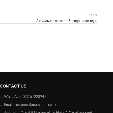
Older
Актуальное зеркало Вавада на сегодня
CONTACT US
WhatsApp: 033-51223947
Email: customer@mamachoice.pk