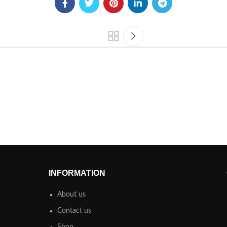
INFORMATION
About us
Contact us