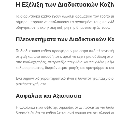
Η Εξέλιξη των Διαδικτυακών Καζί
Τα διαδικτυακά καζίνο έχουν αλλάξει δραματικά τον τρόπο μ
σήμερα μπορούν να απολαύσουν τα αγαπημένα τους παιχνίδια 
οδηγήσει στην εκρηκτική αύξηση της δημοτικότητάς τους.
Πλεονεκτήματα των Διαδικτυακών Κα
Τα διαδικτυακά καζίνο προσφέρουν μια σειρά από πλεονεκτή
στιγμή και από οπουδήποτε, αρκεί να έχετε μια σύνδεση στο
από κουλοχέρηδες, επιτραπέζια παιχνίδια και παιχνίδια με
καλωσορίσματος, δωρεάν περιστροφές και προγράμματα επ
Ένα σημαντικό χαρακτηριστικό είναι η δυνατότητα παιχνιδιού
ρισκάρετε χρήματα.
Ασφάλεια και Αξιοπιστία
Η ασφάλεια είναι υψίστης σημασίας όταν πρόκειται για διαδ
διασφαλίζει ότι το καζίνο λειτουργεί νόμιμα και ότι πληρο