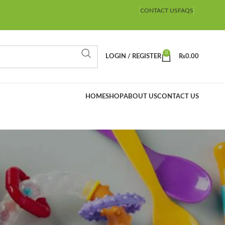
CONTACT US
FAQS
0
LOGIN / REGISTER
₨
0.00
HOME
SHOP
ABOUT US
CONTACT US