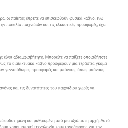
α, οι παίκτες έπρεπε να επισκεφθούν φυσικά καζίνο, ενώ
ν ποικιλία παιχνιδιών και τις ελκυστικές προσφορές, έχει
ς είναι αδιαμφισβήτητη. Μπορείτε να παίξετε οποιαδήποτε
καθώς τα διαδικτυακά καζίνο προσφέρουν μια τεράστια γκάμα
έρουν γενναιόδωρες προσφορές και μπόνους, όπως μπόνους
ανόνες και τις δυνατότητες του παιχνιδιού χωρίς να
 αδειοδοτημένη και ρυθμισμένη από μια αξιόπιστη αρχή. Αυτό
τφόρμα χρησιμοποιεί τεχνολογία κρυπτογράφησης για την