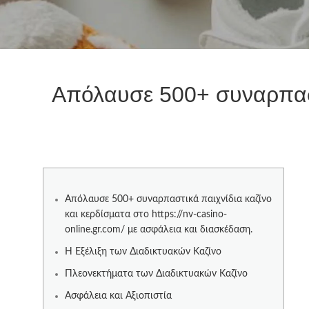
Απόλαυσε 500+ συναρπαστι
Απόλαυσε 500+ συναρπαστικά παιχνίδια καζίνο
και κερδίσματα στο https://nv-casino-
online.gr.com/ με ασφάλεια και διασκέδαση.
Η Εξέλιξη των Διαδικτυακών Καζίνο
Πλεονεκτήματα των Διαδικτυακών Καζίνο
Ασφάλεια και Αξιοπιστία