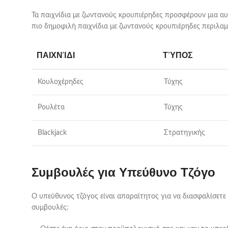
Τα παιχνίδια με ζωντανούς κρουπιέρηδες προσφέρουν μια αυ
πιο δημοφιλή παιχνίδια με ζωντανούς κρουπιέρηδες περιλαμβά
ΠΑΙΧΝΊΔΙ
ΤΎΠΟΣ
Κουλοχέρηδες
Τύχης
Ρουλέτα
Τύχης
Blackjack
Στρατηγικής
Συμβουλές για Υπεύθυνο Τζόγο
Ο υπεύθυνος τζόγος είναι απαραίτητος για να διασφαλίσετε 
συμβουλές: