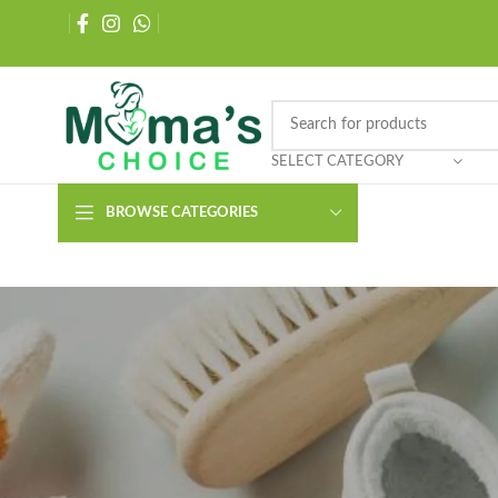
SELECT CATEGORY
BROWSE CATEGORIES