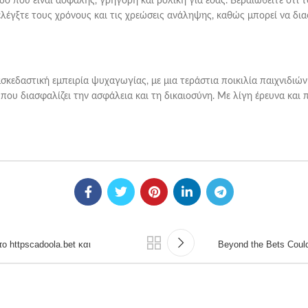
θοδο που είναι ασφαλής, γρήγορη και βολική για εσάς. Βεβαιωθείτε ότ
ελέγξτε τους χρόνους και τις χρεώσεις ανάληψης, καθώς μπορεί να δια
σκεδαστική εμπειρία ψυχαγωγίας, με μια τεράστια ποικιλία παιχνιδιών
 που διασφαλίζει την ασφάλεια και τη δικαιοσύνη. Με λίγη έρευνα κα
ο httpscadoola.bet και
Beyond the Bets Could