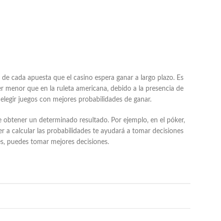
 de cada apuesta que el casino espera ganar a largo plazo. Es
ser menor que en la ruleta americana, debido a la presencia de
elegir juegos con mejores probabilidades de ganar.
e obtener un determinado resultado. Por ejemplo, en el póker,
 a calcular las probabilidades te ayudará a tomar decisiones
es, puedes tomar mejores decisiones.