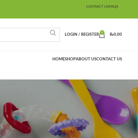
CONTACT US
FAQS
0
LOGIN / REGISTER
₨
0.00
HOME
SHOP
ABOUT US
CONTACT US