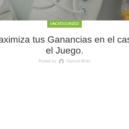
UNCATEGORIZED
Maximiza tus Ganancias en el ca
el Juego.
Posted by
Hamsol #Dev