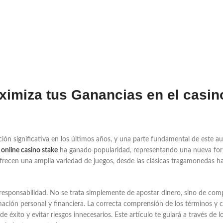
aximiza tus Ganancias en el casin
ón significativa en los últimos años, y una parte fundamental de este au
e
online casino stake
ha ganado popularidad, representando una nueva form
ofrecen una amplia variedad de juegos, desde las clásicas tragamonedas h
responsabilidad. No se trata simplemente de apostar dinero, sino de compr
mación personal y financiera. La correcta comprensión de los términos y 
e éxito y evitar riesgos innecesarios. Este artículo te guiará a través de 