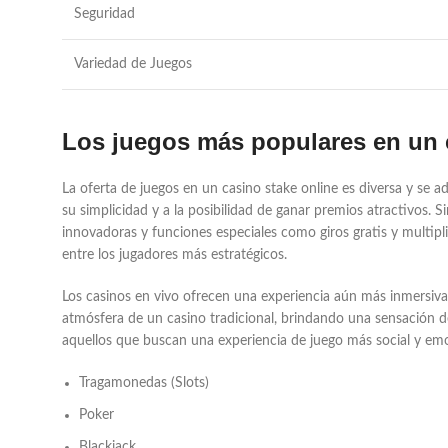
Seguridad
Variedad de Juegos
Los juegos más populares en un 
La oferta de juegos en un casino stake online es diversa y se a
su simplicidad y a la posibilidad de ganar premios atractivos.
innovadoras y funciones especiales como giros gratis y multi
entre los jugadores más estratégicos.
Los casinos en vivo ofrecen una experiencia aún más inmersiva, 
atmósfera de un casino tradicional, brindando una sensación de
aquellos que buscan una experiencia de juego más social y em
Tragamonedas (Slots)
Poker
Blackjack