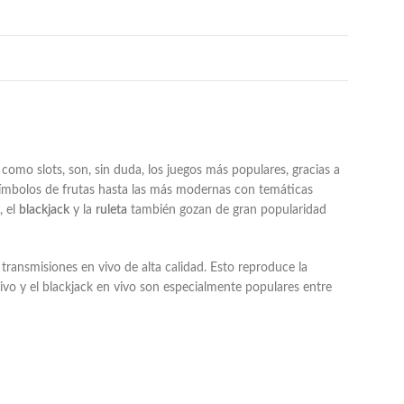
como slots, son, sin duda, los juegos más populares, gracias a
 símbolos de frutas hasta las más modernas con temáticas
, el
blackjack
y la
ruleta
también gozan de gran popularidad
transmisiones en vivo de alta calidad. Esto reproduce la
ivo y el blackjack en vivo son especialmente populares entre