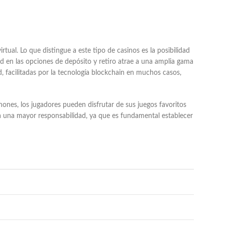
rtual. Lo que distingue a este tipo de casinos es la posibilidad
ad en las opciones de depósito y retiro atrae a una amplia gama
, facilitadas por la tecnología blockchain en muchos casos,
phones, los jugadores pueden disfrutar de sus juegos favoritos
a una mayor responsabilidad, ya que es fundamental establecer