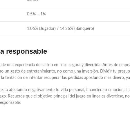
0.5% – 1%
1.06% (Jugador) / 14.36% (Banquero)
ta responsable
de una experiencia de casino en línea segura y divertida. Antes de empeza
omo un gasto de entretenimiento, no como una inversión. Dividir tu pre
e la tentación de intentar recuperar las pérdidas apostando más dinero, y
o está afectando negativamente tu vida personal, financiera o emocional,
go. Recuerda que el objetivo principal del juego en línea es divertirse,
responsable.