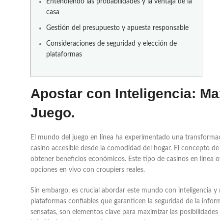
Entendiendo las probabilidades y la ventaja de la
casa
Gestión del presupuesto y apuesta responsable
Consideraciones de seguridad y elección de
plataformas
Apostar con Inteligencia: M
Juego.
El mundo del juego en línea ha experimentado una transformaci
casino accesible desde la comodidad del hogar. El concepto d
obtener beneficios económicos. Este tipo de casinos en línea 
opciones en vivo con croupiers reales.
Sin embargo, es crucial abordar este mundo con inteligencia y 
plataformas confiables que garanticen la seguridad de la infor
sensatas, son elementos clave para maximizar las posibilidades d