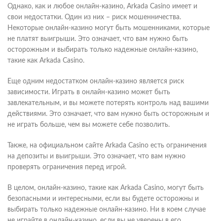
Однако, как и любое онлайн-казино, Arkada Casino имеет и
свои недостатки. Один из них – риск мошенничества.
Некоторые онлайн-казино могут быть мошенниками, которые
не платят выигрыши. Это означает, что вам нужно быть
осторожным и выбирать только надежные онлайн-казино,
такие как Arkada Casino.
Еще одним недостатком онлайн-казино является риск
зависимости. Играть в онлайн-казино может быть
завлекательным, и вы можете потерять контроль над вашими
действиями. Это означает, что вам нужно быть осторожным и
не играть больше, чем вы можете себе позволить.
Также, на официальном сайте Arkada Casino есть ограничения
на депозиты и выигрыши. Это означает, что вам нужно
проверять ограничения перед игрой.
В целом, онлайн-казино, такие как Arkada Casino, могут быть
безопасными и интересными, если вы будете осторожны и
выбирать только надежные онлайн-казино. Ни в коем случае
не играйте в онлайн-казино, если вы не уверены в его