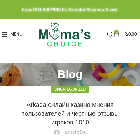
Enjoy FREE SHIPPING this Ramadan! Shop now & save!
0
MENU
₨
0.00
Blog
UNCATEGORIZED
Arkada онлайн казино мнения
пользователей и честные отзывы
игроков.1010
Hamsol #Dev