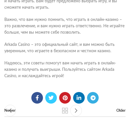
и начать играть. Вам будет предложено выбрать игру, и вы
сможете начать играть.
Важно, что вам нужно помнить, что играть в онлайн-казино –
это развлечение, и вам нужно играть ответственно. Не играйте
больше, чем вы можете себе позволить.
Arkada Casino – это официальный сайт, и вам можно быть
уверенным, что играете в безопасном и честном казино.
Надеюсь, эти советы помогут вам начать играть в онлайн-
казино и получать выигрыши. Пользуйтесь сайтом Arkada
Casino, и наслаждайтесь игрой!
Newer
Older