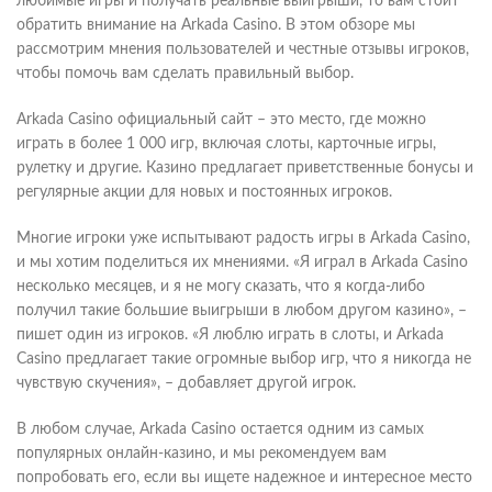
любимые игры и получать реальные выигрыши, то вам стоит
обратить внимание на Arkada Casino. В этом обзоре мы
рассмотрим мнения пользователей и честные отзывы игроков,
чтобы помочь вам сделать правильный выбор.
Arkada Casino официальный сайт – это место, где можно
играть в более 1 000 игр, включая слоты, карточные игры,
рулетку и другие. Казино предлагает приветственные бонусы и
регулярные акции для новых и постоянных игроков.
Многие игроки уже испытывают радость игры в Arkada Casino,
и мы хотим поделиться их мнениями. «Я играл в Arkada Casino
несколько месяцев, и я не могу сказать, что я когда-либо
получил такие большие выигрыши в любом другом казино», –
пишет один из игроков. «Я люблю играть в слоты, и Arkada
Casino предлагает такие огромные выбор игр, что я никогда не
чувствую скучения», – добавляет другой игрок.
В любом случае, Arkada Casino остается одним из самых
популярных онлайн-казино, и мы рекомендуем вам
попробовать его, если вы ищете надежное и интересное место