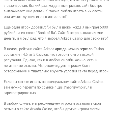
сайте Arkada Casino несколько месяцев, и я не могу сказать, что
я разочарован. Всякий раз, когда я выигрываю, сайт быстро
выплачивает мне деньги. Я также люблю играть в их слоты,
они имеют лучшие игры в интернете!”
Еще один игрок добавил: “Я был в шоке, когда я выиграл 5000
рублей на их слоте “Book of Ra”. Сайт быстро выплатил мне
деньги, и я был рад, что я выбрал Arkada Casino для своих игр.”
В целом, рейтинг сайта Arkada
аркада казино зеркало
Casino
составляет 4,5 из 5 баллов, что говорит о его высокой
репутации. Однако, как и в любом онлайн-казино, есть и
негативные отзывы. Мы рекомендуем игрокам быть
осторожными и тщательно изучить условия сайта перед игрой.
Если вы хотите играть на официальном сайте Arkada Casino,
вам нужно перейти по ссылке https://neprizyvnoi.ru/ и
зарегистрироваться.
В любом случае, мы рекомендуем игрокам оставлять свои
отзывы о сайте Arkada Casino, чтобы другие игроки могли