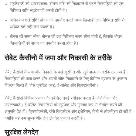
सट्टेबाजी की आवश्यकता: बोनस राशि को निकालने से पहले खिलाड़ियों को एक
निश्चित राशि सट्टेबाजी करनी होती है।
अधिकतम शर्त राशि: बोनस का उपयोग करते समय खिलाड़ी एक निश्चित राशि से
अधिक शर्त नहीं लगा सकते हैं।
बोनस की समय सीमा: बोनस की एक निश्चित समय सीमा होती है, जिसके भीतर
खिलाड़ियों को बोनस का उपयोग करना होता है।
रोबेट कैसीनो में जमा और निकासी के तरीके
रोबेट कैसीनो में जमा और निकासी के कई सुरक्षित और सुविधाजनक तरीके उपलब्ध हैं।
खिलाड़ियों को जमा करने और अपनी जीत निकालने के लिए विभिन्न प्रकार के भुगतान
विकल्प मिलते हैं, जैसे क्रेडिट कार्ड, ई-वॉलेट और क्रिप्टोकरेंसी।
रोबेट कैसीनो विभिन्न प्रकार के क्रेडिट कार्ड स्वीकार करता है, जैसे वीज़ा और
मास्टरकार्ड। ई-वॉलेट खिलाड़ियों को सुरक्षित और गुमनाम रूप से लेनदेन करने की
अनुमति देते हैं। क्रिप्टोकरेंसी, जैसे बिटकॉइन और इथेरियम, तेजी से लोकप्रिय हो रही है
क्योंकि यह कम शुल्क और तेज लेनदेन प्रदान करती है।
सुरक्षित लेनदेन