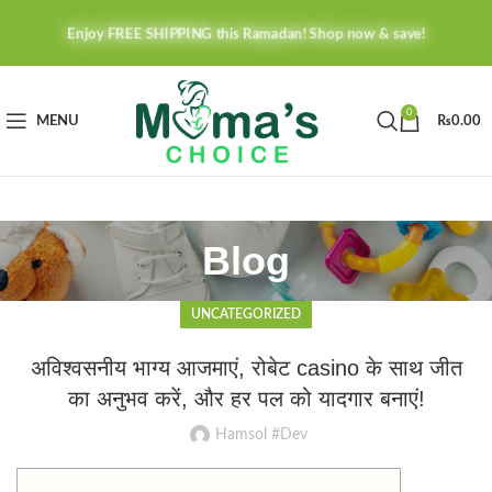
Enjoy FREE SHIPPING this Ramadan! Shop now & save!
0
MENU
₨
0.00
Blog
UNCATEGORIZED
अविश्वसनीय भाग्य आजमाएं, रोबेट casino के साथ जीत
का अनुभव करें, और हर पल को यादगार बनाएं!
Hamsol #Dev