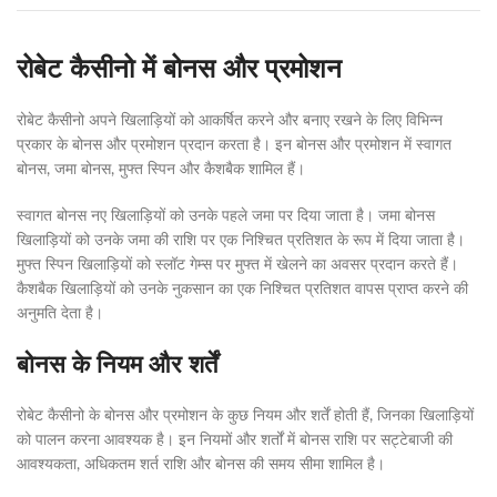
रोबेट कैसीनो में बोनस और प्रमोशन
रोबेट कैसीनो अपने खिलाड़ियों को आकर्षित करने और बनाए रखने के लिए विभिन्न
प्रकार के बोनस और प्रमोशन प्रदान करता है। इन बोनस और प्रमोशन में स्वागत
बोनस, जमा बोनस, मुफ्त स्पिन और कैशबैक शामिल हैं।
स्वागत बोनस नए खिलाड़ियों को उनके पहले जमा पर दिया जाता है। जमा बोनस
खिलाड़ियों को उनके जमा की राशि पर एक निश्चित प्रतिशत के रूप में दिया जाता है।
मुफ्त स्पिन खिलाड़ियों को स्लॉट गेम्स पर मुफ्त में खेलने का अवसर प्रदान करते हैं।
कैशबैक खिलाड़ियों को उनके नुकसान का एक निश्चित प्रतिशत वापस प्राप्त करने की
अनुमति देता है।
बोनस के नियम और शर्तें
रोबेट कैसीनो के बोनस और प्रमोशन के कुछ नियम और शर्तें होती हैं, जिनका खिलाड़ियों
को पालन करना आवश्यक है। इन नियमों और शर्तों में बोनस राशि पर सट्टेबाजी की
आवश्यकता, अधिकतम शर्त राशि और बोनस की समय सीमा शामिल है।