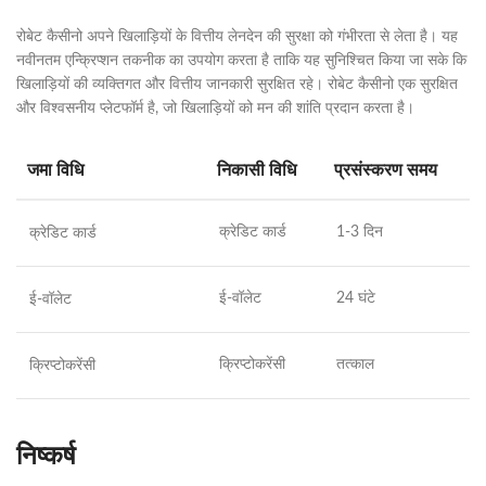
रोबेट कैसीनो अपने खिलाड़ियों के वित्तीय लेनदेन की सुरक्षा को गंभीरता से लेता है। यह
नवीनतम एन्क्रिप्शन तकनीक का उपयोग करता है ताकि यह सुनिश्चित किया जा सके कि
खिलाड़ियों की व्यक्तिगत और वित्तीय जानकारी सुरक्षित रहे। रोबेट कैसीनो एक सुरक्षित
और विश्वसनीय प्लेटफॉर्म है, जो खिलाड़ियों को मन की शांति प्रदान करता है।
जमा विधि
निकासी विधि
प्रसंस्करण समय
क्रेडिट कार्ड
1-3 दिन
क्रेडिट कार्ड
ई-वॉलेट
24 घंटे
ई-वॉलेट
क्रिप्टोकरेंसी
तत्काल
क्रिप्टोकरेंसी
निष्कर्ष