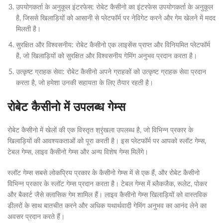
उपयोगकर्ता के अनुकूल इंटरफेस: रोबेट कैसीनो का इंटरफेस उपयोगकर्ता के अनुकूल
है, जिससे खिलाड़ियों को आसानी से प्लेटफॉर्म पर नेविगेट करने और गेम खेलने में मदद
मिलती है।
सुरक्षित और विश्वसनीय: रोबेट कैसीनो एक लाइसेंस प्राप्त और विनियमित प्लेटफॉर्म
है, जो खिलाड़ियों को सुरक्षित और विश्वसनीय गेमिंग अनुभव प्रदान करता है।
उत्कृष्ट ग्राहक सेवा: रोबेट कैसीनो अपने ग्राहकों को उत्कृष्ट ग्राहक सेवा प्रदान
करता है, जो हमेशा उनकी सहायता के लिए तैयार रहती है।
रोबेट कैसीनो में उपलब्ध गेम्स
रोबेट कैसीनो में खेलों की एक विस्तृत श्रृंखला उपलब्ध है, जो विभिन्न प्रकार के
खिलाड़ियों की आवश्यकताओं को पूरा करती है। इस प्लेटफॉर्म पर आपको स्लॉट गेम्स,
टेबल गेम्स, लाइव कैसीनो गेम्स और अन्य विशेष गेम्स मिलेंगे।
स्लॉट गेम्स सबसे लोकप्रिय प्रकार के कैसीनो गेम्स में से एक हैं, और रोबेट कैसीनो
विभिन्न प्रकार के स्लॉट गेम्स प्रदान करता है। टेबल गेम्स में ब्लैकजैक, रूलेट, पोकर
और बैकार्ट जैसे क्लासिक गेम शामिल हैं। लाइव कैसीनो गेम्स खिलाड़ियों को वास्तविक
डीलरों के साथ बातचीत करने और अधिक यथार्थवादी गेमिंग अनुभव का आनंद लेने का
अवसर प्रदान करते हैं।