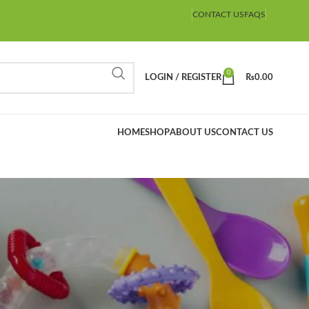
CONTACT US
FAQS
0
LOGIN / REGISTER
₨
0.00
HOME
SHOP
ABOUT US
CONTACT US