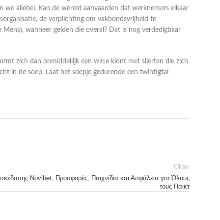
n we allebei. Kan de wereld aanvaarden dat werknemers elkaar
organisatie, de verplichting om vakbondsvrijheid te
e Mens), wanneer gelden die overal? Dat is nog verdedigbaar
rmt zich dan onmiddellijk een witte klont met slierten die zich
echt in de soep. Laat het soepje gedurende een twintigtal
Older
σκέδασης Novibet, Προσφορές, Παιχνίδια και Ασφάλεια για Όλους
τους Παίκτ