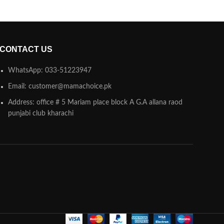
CONTACT US
WhatsApp: 033-51223947
Email: customer@mamachoice.pk
Address: office # 5 Mariam place block A G.A allana raod
punjabi club kharachi