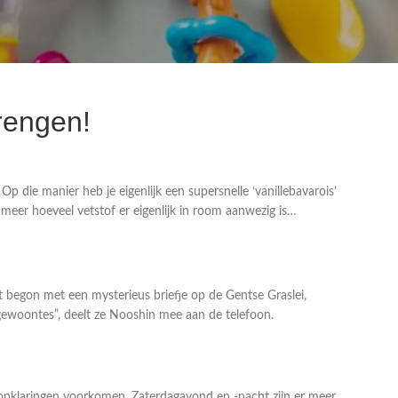
brengen!
Op die manier heb je eigenlijk een supersnelle ‘vanillebavarois’
s meer hoeveel vetstof er eigenlijk in room aanwezig is…
 begon met een mysterieus briefje op de Gentse Graslei,
e gewoontes”, deelt ze Nooshin mee aan de telefoon.
 opklaringen voorkomen. Zaterdagavond en -nacht zijn er meer