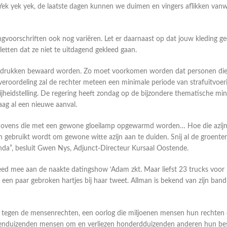
ek yek yek, de laatste dagen kunnen we duimen en vingers aflikken vanw
ngvoorschriften ook nog variëren. Let er daarnaast op dat jouw kleding g
tten dat ze niet te uitdagend gekleed gaan.
rafdrukken bewaard worden. Zo moet voorkomen worden dat personen die ze
 veroordeling zal de rechter meteen een minimale periode van strafuitvoe
heidstelling. De regering heeft zondag op de bijzondere thematische minis
g al een nieuwe aanval.
 en ovens die met een gewone gloeilamp opgewarmd worden… Hoe die azijn 
gebruikt wordt om gewone witte azijn aan te duiden. Snij al de groenten 
enda”, besluit Gwen Nys, Adjunct-Directeur Kursaal Oostende.
 mee aan de naakte datingshow ‘Adam zkt. Maar liefst 23 trucks voor he
te een paar gebroken hartjes bij haar tweet. Allman is bekend van zijn ba
egen de mensenrechten, een oorlog die miljoenen mensen hun rechten op
nduizenden mensen om en verliezen honderdduizenden anderen hun bestaa