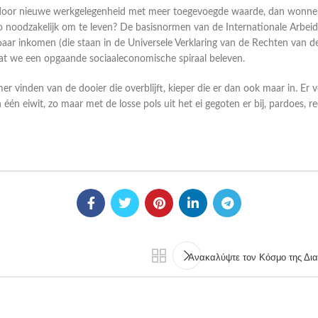
al, door nieuwe werkgelegenheid met meer toegevoegde waarde, dan wonne
 noodzakelijk om te leven? De basisnormen van de Internationale Arbeids
baar inkomen (die staan in de Universele Verklaring van de Rechten van d
t we een opgaande sociaaleconomische spiraal beleven.
 vinden van de dooier die overblijft, kieper die er dan ook maar in. Er vo
één eiwit, zo maar met de losse pols uit het ei gegoten er bij, pardoes, r
Ανακαλύψτε τον Κόσμο της Δια