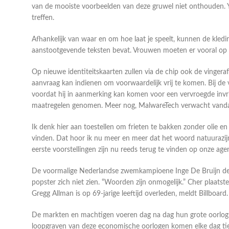
van de mooiste voorbeelden van deze gruwel niet onthouden. Y
treffen.
Afhankelijk van waar en om hoe laat je speelt, kunnen de kledi
aanstootgevende teksten bevat. Vrouwen moeten er vooral op le
Op nieuwe identiteitskaarten zullen via de chip ook de vinge
aanvraag kan indienen om voorwaardelijk vrij te komen. Bij de
voordat hij in aanmerking kan komen voor een vervroegde invrij
maatregelen genomen. Meer nog, MalwareTech verwacht vandaa
Ik denk hier aan toestellen om frieten te bakken zonder olie
vinden. Dat hoor ik nu meer en meer dat het woord natuurazijn 
eerste voorstellingen zijn nu reeds terug te vinden op onze ag
De voormalige Nederlandse zwemkampioene Inge De Bruijn deed
popster zich niet zien. “Woorden zijn onmogelijk.” Cher plaats
Gregg Allman is op 69-jarige leeftijd overleden, meldt Billboard.
De markten en machtigen voeren dag na dag hun grote oorlog t
loopgraven van deze economische oorlogen komen elke dag tie