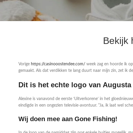
Bekijk 
Vorige
https://casinooostendee.com/
week zag en hoorde ik op te
gemaakt. Als dat verdikken te lang duurt naar mijn zin, zet ik 
Dit is het echte logo van Augusta
Alexine is vanavond de eerste ‘Uitverkorene’ in het gloednieu
eindigde in een ongezien televisie-avontuur. “Ja, ik laat wel s
Wij doen mee aan Gone Fishing!
In de loop van de namiddag zijn nog enkele buitjes mogelijk,