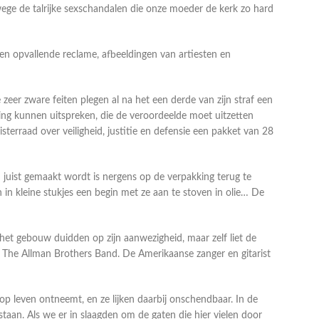
ege de talrijke sexschandalen die onze moeder de kerk zo hard
een opvallende reclame, afbeeldingen van artiesten en
er zware feiten plegen al na het een derde van zijn straf een
ring kunnen uitspreken, die de veroordeelde moet uitzetten
terraad over veiligheid, justitie en defensie een pakket van 28
juist gemaakt wordt is nergens op de verpakking terug te
in kleine stukjes een begin met ze aan te stoven in olie… De
t gebouw duidden op zijn aanwezigheid, maar zelf liet de
nd The Allman Brothers Band. De Amerikaanse zanger en gitarist
 leven ontneemt, en ze lijken daarbij onschendbaar. In de
n. Als we er in slaagden om de gaten die hier vielen door