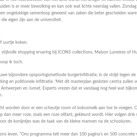
 zuiden is er meer bewolking en kan ook wat lichte neerslag vallen. Zondag
r een ongelukkige samenloop geweest van zaken die beter gescheiden waren 
e eigen zijn aan de universiteit.
.
f uurtje koken.
 stijlvolle shopping ervaring bij ICONS collections, Maison Lunettes of H
oop ik toch.
we bijzondere opsporingsmethode burgerinfiltratie, in de strijd tegen de 
en politionele infiltratie. ‘Met dit masterplan gesloten centra zullen we 
 in Antwerpen en Jumet. Experts vrezen dat er vandaag nog heel wat bi
n.
cht worden door er een scheutje room of kokosmelk aan toe te voegen. Om
p dan meer roze, zoals een roze olifant, gekleurd wordt. Hier volgen drie 
oor de konijntjes was de taak van de kleine mannen na de schooluren.
ns leven. “Ons programma telt meer dan 100 pagina’s en 500 concrete voo