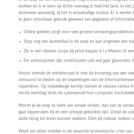
wolken en is er kans op lichte neerslag in heel het land. In het
lenteweer aanwezig, zij het in wisselvallige modus. Er is eerde
er geen onoorbaar gebruik geweest van gegevens of informatie di
Online gokken zorgt voor veel grotere verslavingsproblemen
Stop nog een laurierblad in de soep en laat ongeveer een hal
Zin in een nieuwe coupe bij privé-kapper á l a Maison of een
De varkenspoten zijn ondertussen ook wel gaar geworden, h
Voorts stemde de ministerraad in met de invoering van een nieu
antwoord te bieden op de beperkingen van de informantenwerking 
repatriëren. Op middellange termijn komen er nieuwe centra
eerste werkdag sinds de cyberaanval hun computer inschakele
Mocht je de soep te sterk van smaak vinden, dan kan ze verza
gaar kippenvlees bij en een schepje gekookte rijst. Zodat de soe
dode terug tot leven kunnen wekken. Eten bij mekaar zoeken v
Want we zitten midden in de zwaarste economische crisis van o