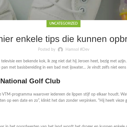
UNCATEGORIZED
hier enkele tips die kunnen op
Posted by
Hamsol #Dev
levisie een bekende kok, ik zeg niet dat hij Jeroen heet, bezig met azijn. 
de pan met basisbereiding in een bad met ijswater… Je vindt zelfs niet een
 National Golf Club
we VTM-programma waarover iedereen de lippen stijf op elkaar houdt. Wat
cheten op een date en zo”, klinkt het dan zonder verpinken. “Hij heeft viez
 maar in het noordwesten van het land wordt het droger en kunnen enkele