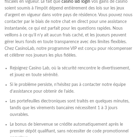
fiscales en vigueur. Le fait que
casino lab login
vos gains de casino
soient soumis à l’impôt dépend entièrement des lois sur les jeux
d’argent en vigueur dans votre pays de résidence. Vous pouvez nous
contacter par le biais de notre chat en direct pour une assistance
instantanée, ce qui est parfait pour les questions rapides. Nous
veillons à ce qu’il n’y ait aucun frais caché, et les joueurs peuvent
gérer leurs fonds en toute transparence avec des limites flexibles.
Chez CasinoLab, notre programme VIP est conçu pour récompenser
et célébrer nos joueurs les plus fidèles.
Rejoignez Casino Lab, où la sécurité rencontre le divertissement,
et jouez en toute sérénité.
Si le problème persiste, n’hésitez pas à contacter notre équipe
d’assistance pour obtenir de l’aide.
Les portefeuilles électroniques sont traités en quelques minutes,
tandis que les virements bancaires nécessitent 1 à 3 jours
ouvrables.
Le bonus de bienvenue se crédite automatiquement après le
premier dépôt qualifiant, sans nécessiter de code promotionnel