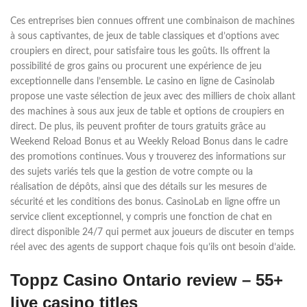
Ces entreprises bien connues offrent une combinaison de machines
à sous captivantes, de jeux de table classiques et d’options avec
croupiers en direct, pour satisfaire tous les goûts. Ils offrent la
possibilité de gros gains ou procurent une expérience de jeu
exceptionnelle dans l’ensemble. Le casino en ligne de Casinolab
propose une vaste sélection de jeux avec des milliers de choix allant
des machines à sous aux jeux de table et options de croupiers en
direct. De plus, ils peuvent profiter de tours gratuits grâce au
Weekend Reload Bonus et au Weekly Reload Bonus dans le cadre
des promotions continues. Vous y trouverez des informations sur
des sujets variés tels que la gestion de votre compte ou la
réalisation de dépôts, ainsi que des détails sur les mesures de
sécurité et les conditions des bonus. CasinoLab en ligne offre un
service client exceptionnel, y compris une fonction de chat en
direct disponible 24/7 qui permet aux joueurs de discuter en temps
réel avec des agents de support chaque fois qu’ils ont besoin d’aide.
Toppz Casino Ontario review – 55+
live casino titles