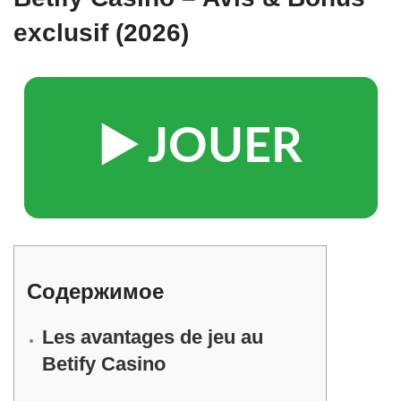
exclusif (2026)
▶️ JOUER
Содержимое
Les avantages de jeu au
Betify Casino