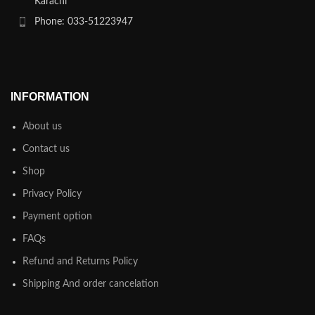
Karachi
Phone: 033-51223947
INFORMATION
About us
Contact us
Shop
Privacy Policy
Payment option
FAQs
Refund and Returns Policy
Shipping And order cancelation