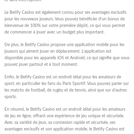
et sans interruption.
Le Betify Casino est également connu pour ses avantages exclusifs
pour les nouveaux joueurs. Vous pouvez bénéficier d’un bonus de
bienvenue de 100% sur votre première dépôt, ce qui vous permet
de commencer à jouer avec un budget plus important.
De plus, le Betify Casino propose une application mobile pour les
joueurs qui aiment jouer en déplacement. L’application est
disponible pour les appareils iOS et Android, ce qui signifie que vous
pouvez jouer partout et à tout moment.
Enfin, le Betify Casino est un endroit idéal pour les amateurs de
sport, en particulier les fans du Paris Sportif. Vous pouvez parier sur
les matchs de football, de rugby et de tennis, ainsi que sur d’autres
sports.
En résumé, le Betify Casino est un endroit idéal pour les amateurs
de jeu en ligne, offrant une expérience de jeu unique et sécurisée.
Avec sa variété de jeux, sa connexion rapide et sécurisée, ses
avantages exclusifs et son application mobile, le Betify Casino est