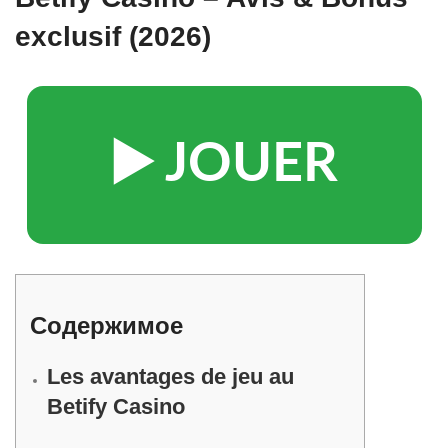
exclusif (2026)
▶️ JOUER
Содержимое
Les avantages de jeu au
Betify Casino