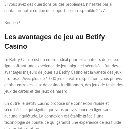
Si vous avez des questions ou des problèmes, n’hésitez pas à
contacter notre équipe de support client disponible 24/7.
Bon jeu !
Les avantages de jeu au Betify
Casino
Le Betify Casino est un endroit idéal pour les amateurs de jeu en
ligne, offrant une expérience de jeu unique et sécurisée. L’un des
avantages majeurs de jouer au Betify Casino est la variété des jeux
proposés. Avec plus de 1 000 jeux à votre disposition, vous pouvez
choisir entre des jeux de casino traditionnels, des jeux de table, des
jeux de cartes et des jeux de hasard.
En outre, le Betify Casino propose une connexion rapide et
sécurisée, ce qui signifie que vous pouvez jouer en ligne sans
aucune inquiétude. La connexion est établie grâce à une
technologie de pointe, ce qui garantit une expérience de jeu fluide