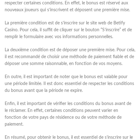
respecter certaines conditions. En effet, le bonus est réservé aux
nouveaux joueurs qui s’inscrivent et déposent une première mise.
La première condition est de s’inscrire sur le site web de Betify
Casino. Pour cela, il suffit de cliquer sur le bouton “S’inscrire” et de
remplir le formulaire avec vos informations personnelles.
La deuxième condition est de déposer une première mise. Pour cela,
il est recommandé de choisir une méthode de paiement fiable et de
déposer une somme raisonnable, en fonction de vos moyens.
En outre, il est important de noter que le bonus est valable pour
une période limitée. Il est donc essentiel de respecter les conditions
du bonus avant que la période ne expire.
Enfin, il est important de vérifier les conditions du bonus avant de
le réclamer. En effet, certaines conditions peuvent varier en
fonction de votre pays de résidence ou de votre méthode de
paiement.
En résumé, pour obtenir le bonus, il est essentiel de s’inscrire sur le