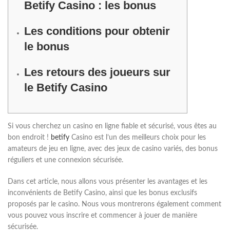
Betify Casino : les bonus
Les conditions pour obtenir
le bonus
Les retours des joueurs sur
le Betify Casino
Si vous cherchez un casino en ligne fiable et sécurisé, vous êtes au
bon endroit !
betify
Casino est l’un des meilleurs choix pour les
amateurs de jeu en ligne, avec des jeux de casino variés, des bonus
réguliers et une connexion sécurisée.
Dans cet article, nous allons vous présenter les avantages et les
inconvénients de Betify Casino, ainsi que les bonus exclusifs
proposés par le casino. Nous vous montrerons également comment
vous pouvez vous inscrire et commencer à jouer de manière
sécurisée.