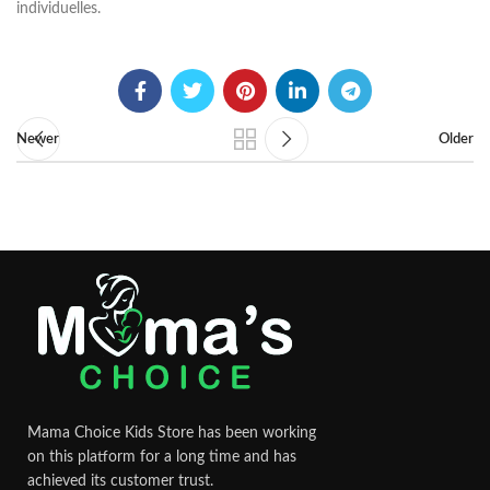
individuelles.
Newer
Older
Mama Choice Kids Store has been working
on this platform for a long time and has
achieved its customer trust.