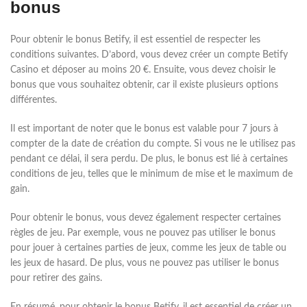
bonus
Pour obtenir le bonus Betify, il est essentiel de respecter les
conditions suivantes. D’abord, vous devez créer un compte Betify
Casino et déposer au moins 20 €. Ensuite, vous devez choisir le
bonus que vous souhaitez obtenir, car il existe plusieurs options
différentes.
Il est important de noter que le bonus est valable pour 7 jours à
compter de la date de création du compte. Si vous ne le utilisez pas
pendant ce délai, il sera perdu. De plus, le bonus est lié à certaines
conditions de jeu, telles que le minimum de mise et le maximum de
gain.
Pour obtenir le bonus, vous devez également respecter certaines
règles de jeu. Par exemple, vous ne pouvez pas utiliser le bonus
pour jouer à certaines parties de jeux, comme les jeux de table ou
les jeux de hasard. De plus, vous ne pouvez pas utiliser le bonus
pour retirer des gains.