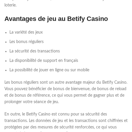
loterie.
Avantages de jeu au Betify Casino
La variété des jeux
Les bonus réguliers
La sécurité des transactions
La disponibilité de support en français
La possibilité de jouer en ligne ou sur mobile
Les bonus réguliers sont un autre avantage majeur du Betify Casino.
Vous pouvez bénéficier de bonus de bienvenue, de bonus de reload
et de bonus de référence, ce qui vous permet de gagner plus et de
prolonger votre séance de jeu.
En outre, le Betify Casino est connu pour sa sécurité des
transactions. Les données de jeu et les transactions sont chiffrées et
protégées par des mesures de sécurité renforcées, ce qui vous