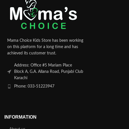
Mama Choice Kids Store has been working
on this platform for a long time and has
achieved its customer trust.
Address: Office #5 Mariam Place
Block A, G.A. Allana Road, Punjabi Club
Karachi
Phone: 033-51223947
INFORMATION