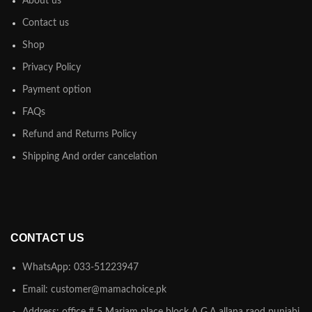
About us
Contact us
Shop
Privacy Policy
Payment option
FAQs
Refund and Returns Policy
Shipping And order cancelation
CONTACT US
WhatsApp: 033-51223947
Email: customer@mamachoice.pk