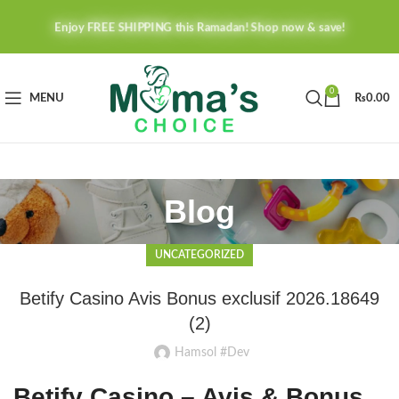
Enjoy FREE SHIPPING this Ramadan! Shop now & save!
0
MENU
₨
0.00
Blog
UNCATEGORIZED
Betify Casino Avis Bonus exclusif 2026.18649
(2)
Hamsol #Dev
Betify Casino – Avis & Bonus