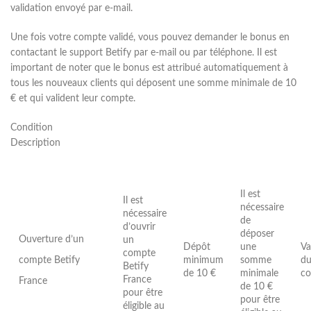
validation envoyé par e-mail.
Une fois votre compte validé, vous pouvez demander le bonus en
contactant le support Betify par e-mail ou par téléphone. Il est
important de noter que le bonus est attribué automatiquement à
tous les nouveaux clients qui déposent une somme minimale de 10
€ et qui valident leur compte.
Condition
Description
Il est
Il est
nécessaire
nécessaire
de
d’ouvrir
déposer
Ouverture d’un
un
Dépôt
une
Va
compte
compte Betify
minimum
somme
d
Betify
de 10 €
minimale
c
France
France
de 10 €
pour être
pour être
éligible au