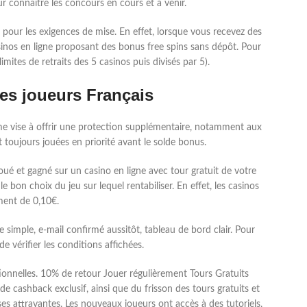
r connaître les concours en cours et à venir.
 pour les exigences de mise. En effet, lorsque vous recevez des
asinos en ligne proposant des bonus free spins sans dépôt. Pour
mites de retraits des 5 casinos puis divisés par 5).
es joueurs Français
sme vise à offrir une protection supplémentaire, notamment aux
t toujours jouées en priorité avant le solde bonus.
joué et gagné sur un casino en ligne avec tour gratuit de votre
e bon choix du jeu sur lequel rentabiliser. En effet, les casinos
ement de 0,10€.
simple, e-mail confirmé aussitôt, tableau de bord clair. Pour
 vérifier les conditions affichées.
onnelles. 10% de retour Jouer régulièrement Tours Gratuits
e cashback exclusif, ainsi que du frisson des tours gratuits et
s attrayantes. Les nouveaux joueurs ont accès à des tutoriels,