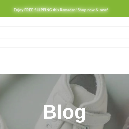
Enjoy FREE SHIPPING this Ramadan! Shop now & save!
Blog