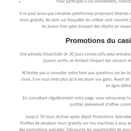
Pour participer à ces événements, connect
Il se peut aussi que certaines plateformes proposent diverses 
tours gratuits, les slots sur lesquelles les utiliser sont sou
les bonus free spins incluant des dépôts en revanch
Promotions du casin
Une période d’inactivité de 30 jours consécutifs peut entraîn
joueurs actifs, en limitant l’impact des sessions 
N’hésitez pas à consulter notre foire aux questions sur les bo
choix, il ne vous reste plus qu’à encaisser vos gains. Avant de 
en ligne défin
En consultant régulièrement notre page, vous retrouverez tou
profiter pleinement d’offres comme
Jusqu’à 50 tours Activer après dépôt Promotions Spéciales
Profitez de plusieurs tours gratuits sur nos machines à sous p
des promotions spéciales. Découvrez les opportunités de bonus