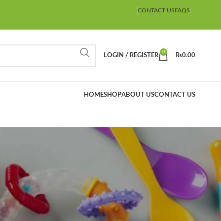
CONTACT US
FAQS
0
LOGIN / REGISTER
₨
0.00
HOME
SHOP
ABOUT US
CONTACT US