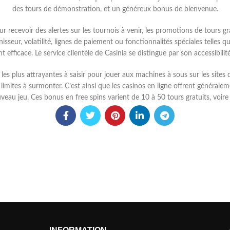
des tours de démonstration, et un généreux bonus de bienvenue.
pour recevoir des alertes sur les tournois à venir, les promotions de tours
rnisseur, volatilité, lignes de paiement ou fonctionnalités spéciales telle
t efficace. Le service clientèle de Casinia se distingue par son accessibilité
es plus attrayantes à saisir pour jouer aux machines à sous sur les sites d
s limites à surmonter. C’est ainsi que les casinos en ligne offrent général
veau jeu. Ces bonus en free spins varient de 10 à 50 tours gratuits, voire