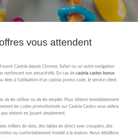
offres vous attendent
 d’ouvrir Casinia depuis Chrome, Safari ou un autre navigateur
es renforcent son attractivité. En cas de
casinia casino bonus
 liées à l’utilisation d’un casinia promo code, le service client
s de les utiliser ou de les empiler. Pour obtenir immédiatement
rectement les codes promotionnels sur Casinia Casino vous aidera
z pas obtenir en jouant simplement.
 des milliers de slots, des tables en direct avec croupiers, des
 métro ou confortablement installé à la maison. Nous détaillons