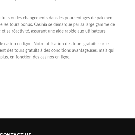
 gratuits ou les changements dans les pourcentages de paiement.
s que les tours bonus. Casinia se démarque par sa large gamme de
 et sa réactivité, assurant une aide rapide aux utilisateurs.
e casino en ligne. Notre utilisation des tours gratuits sur les
ement des tours gratuits à des conditions avantageuses, mais qui
 plus, en fonction des casinos en ligne.