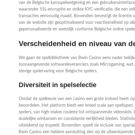
van de Belgische kansspelwetgeving en een gebruikersinterface d
waaronder SSL-encryptie en strikte KYC-verificatie, die een ve
transacties eenvoudig maakt. Bovendien bevestigt de licentie 
van de website zijn geoptimaliseerd voor reactiesnelheid op all
gepersonaliseerde en wettelijk conforme Belgische online spele
Verscheidenheid en niveau van d
We gaan de spelbibliotheek van Bwin Casino eens nader bekijken
toonaangevende softwareleveranciers zoals Microgaming, wat 
stevige spelervaring voor Belgische spelers.
Diversiteit in spelselectie
Omdat de spelkeuze van een casino een grote invloed heeft op d
beoordelen. Het platform biedt een breed scala aan speltypen, w
spelers, van high-stakes roulette tot ontspannende videoslots.
duidelijke winkansen en consistente eerlijkheid bieden. Stati
uitstekend op inspeelt. Bovendien speelt de inclusie van special
Bwin Casino een heldere aansluiting zien op de uiteenlopende 