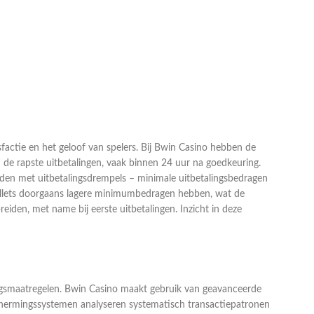
sfactie en het geloof van spelers. Bij Bwin Casino hebben de
n de rapste uitbetalingen, vaak binnen 24 uur na goedkeuring.
den met uitbetalingsdrempels – minimale uitbetalingsbedragen
allets doorgaans lagere minimumbedragen hebben, wat de
iden, met name bij eerste uitbetalingen. Inzicht in deze
gingsmaatregelen. Bwin Casino maakt gebruik van geavanceerde
schermingssystemen analyseren systematisch transactiepatronen