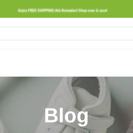
Enjoy FREE SHIPPING this Ramadan! Shop now & save!
Blog