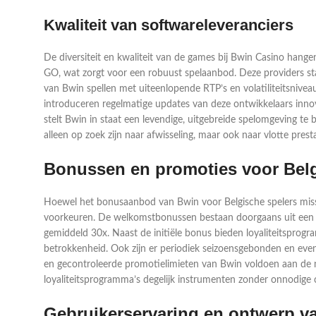
Kwaliteit van softwareleveranciers
De diversiteit en kwaliteit van de games bij Bwin Casino han
GO, wat zorgt voor een robuust spelaanbod. Deze providers st
van Bwin spellen met uiteenlopende RTP’s en volatiliteitsniv
introduceren regelmatige updates van deze ontwikkelaars inno
stelt Bwin in staat een levendige, uitgebreide spelomgeving te
alleen op zoek zijn naar afwisseling, maar ook naar vlotte presta
Bonussen en promoties voor Belg
Hoewel het bonusaanbod van Bwin voor Belgische spelers missch
voorkeuren. De welkomstbonussen bestaan doorgaans uit een sto
gemiddeld 30x. Naast de initiële bonus bieden loyaliteitspro
betrokkenheid. Ook zijn er periodiek seizoensgebonden en even
en gecontroleerde promotielimieten van Bwin voldoen aan de n
loyaliteitsprogramma’s degelijk instrumenten zonder onnodige 
Gebruikerservaring en ontwerp va