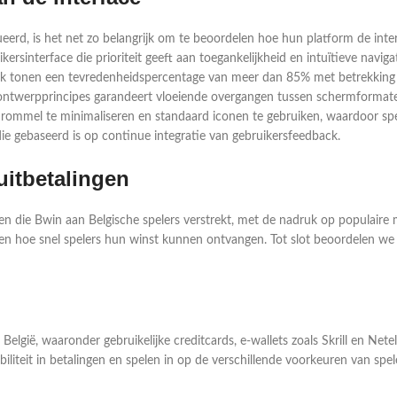
rd, is het net zo belangrijk om te beoordelen hoe hun platform de inter
ersinterface die prioriteit geeft aan toegankelijkheid en intuïtieve navig
ack tonen een tevredenheidspercentage van meer dan 85% met betrekking t
ntwerpprincipes garandeert vloeiende overgangen tussen schermformaten, 
r rommel te minimaliseren en standaard iconen te gebruiken, waardoor 
 gebaseerd is op continue integratie van gebruikersfeedback.
uitbetalingen
 die Bwin aan Belgische spelers verstrekt, met de nadruk op populaire m
n hoe snel spelers hun winst kunnen ontvangen. Tot slot beoordelen we de
elgië, waaronder gebruikelijke creditcards, e-wallets zoals Skrill en Nete
liteit in betalingen en spelen in op de verschillende voorkeuren van spele