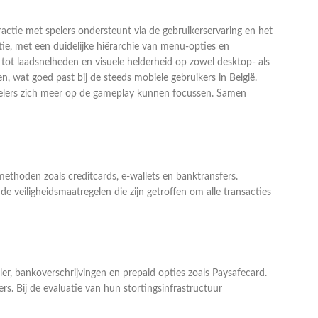
actie met spelers ondersteunt via de gebruikerservaring en het
atie, met een duidelijke hiërarchie van menu-opties en
ot laadsnelheden en visuele helderheid op zowel desktop- als
wat goed past bij de steeds mobiele gebruikers in België.
spelers zich meer op de gameplay kunnen focussen. Samen
ethoden zoals creditcards, e-wallets en banktransfers.
 veiligheidsmaatregelen die zijn getroffen om alle transacties
ller, bankoverschrijvingen en prepaid opties zoals Paysafecard.
rs. Bij de evaluatie van hun stortingsinfrastructuur