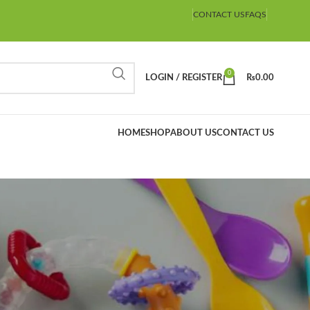
CONTACT US
FAQS
0
LOGIN / REGISTER
₨
0.00
HOME
SHOP
ABOUT US
CONTACT US