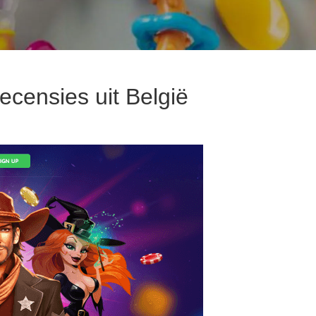
ecensies uit België