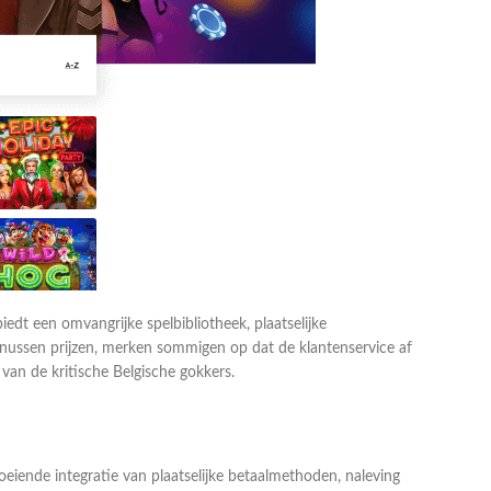
iedt een omvangrijke spelbibliotheek, plaatselijke
onussen prijzen, merken sommigen op dat de klantenservice af
an de kritische Belgische gokkers.
oeiende integratie van plaatselijke betaalmethoden, naleving