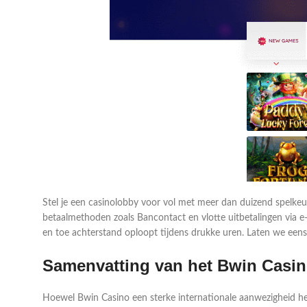
Stel je een casinolobby voor vol met meer dan duizend spelkeuz
betaalmethoden zoals Bancontact en vlotte uitbetalingen via e
en toe achterstand oploopt tijdens drukke uren. Laten we een
Samenvatting van het Bwin Casino
Hoewel Bwin Casino een sterke internationale aanwezigheid heef