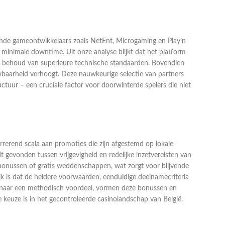
ende gameontwikkelaars zoals NetEnt, Microgaming en Play’n
minimale downtime. Uit onze analyse blijkt dat het platform
et behoud van superieure technische standaarden. Bovendien
wbaarheid verhoogt. Deze nauwkeurige selectie van partners
ctuur – een cruciale factor voor doorwinterde spelers die niet
rerend scala aan promoties die zijn afgestemd op lokale
gevonden tussen vrijgevigheid en redelijke inzetvereisten van
bonussen of gratis weddenschappen, wat zorgt voor blijvende
k is dat de heldere voorwaarden, eenduidige deelnamecriteria
jn naar een methodisch voordeel, vormen deze bonussen en
 keuze is in het gecontroleerde casinolandschap van België.