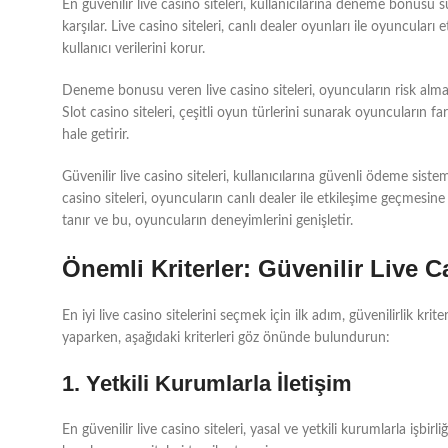
En güvenilir live casino siteleri, kullanıcılarına deneme bonusu 
karşılar. Live casino siteleri, canlı dealer oyunları ile oyuncuları
kullanıcı verilerini korur.
Deneme bonusu veren live casino siteleri, oyuncuların risk almad
Slot casino siteleri, çeşitli oyun türlerini sunarak oyuncuların f
hale getirir.
Güvenilir live casino siteleri, kullanıcılarına güvenli ödeme siste
casino siteleri, oyuncuların canlı dealer ile etkileşime geçmesine
tanır ve bu, oyuncuların deneyimlerini genişletir.
Önemli Kriterler: Güvenilir Live 
En iyi live casino sitelerini seçmek için ilk adım, güvenilirlik kr
yaparken, aşağıdaki kriterleri göz önünde bulundurun:
1. Yetkili Kurumlarla İletişim
En güvenilir live casino siteleri, yasal ve yetkili kurumlarla işbirl