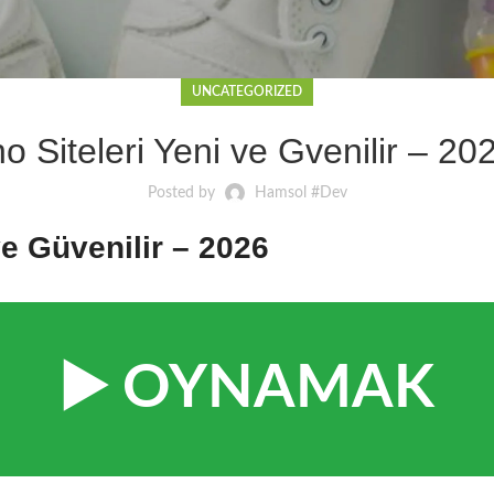
UNCATEGORIZED
o Siteleri Yeni ve Gvenilir – 20
Posted by
Hamsol #Dev
ve Güvenilir – 2026
▶️ OYNAMAK