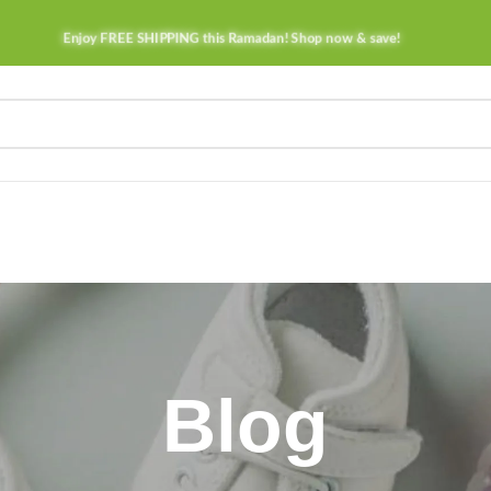
Enjoy FREE SHIPPING this Ramadan! Shop now & save!
Blog