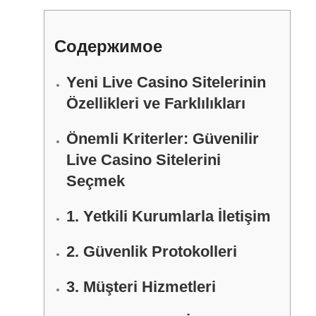
Содержимое
Yeni Live Casino Sitelerinin
Özellikleri ve Farklılıkları
Önemli Kriterler: Güvenilir
Live Casino Sitelerini
Seçmek
1. Yetkili Kurumlarla İletişim
2. Güvenlik Protokolleri
3. Müşteri Hizmetleri