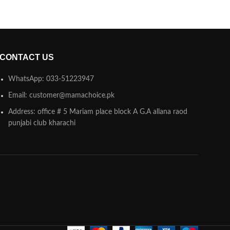
CONTACT US
WhatsApp: 033-51223947
Email: customer@mamachoice.pk
Address: office # 5 Mariam place block A G.A allana raod
punjabi club kharachi