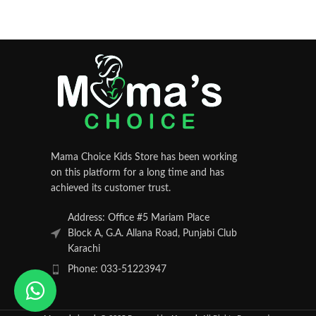
Mama Choice Kids Store has been working
on this platform for a long time and has
achieved its customer trust.
Address: Office #5 Mariam Place
Block A, G.A. Allana Road, Punjabi Club
Karachi
Phone: 033-51223947