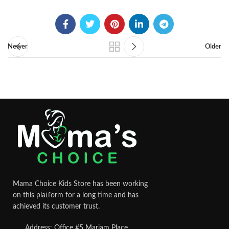
Newer
Older
Mama Choice Kids Store has been working
on this platform for a long time and has
achieved its customer trust.
Address: Office #5 Mariam Place