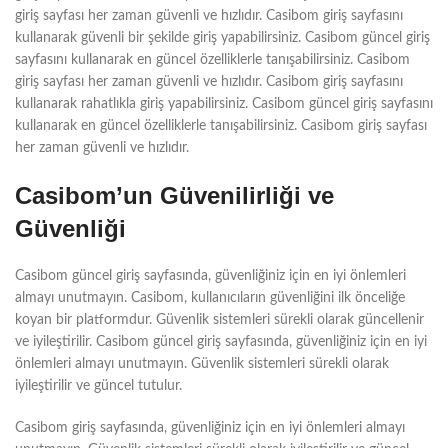
giriş sayfası her zaman güvenli ve hızlıdır. Casibom giriş sayfasını
kullanarak güvenli bir şekilde giriş yapabilirsiniz. Casibom güncel giriş
sayfasını kullanarak en güncel özelliklerle tanışabilirsiniz. Casibom
giriş sayfası her zaman güvenli ve hızlıdır. Casibom giriş sayfasını
kullanarak rahatlıkla giriş yapabilirsiniz. Casibom güncel giriş sayfasını
kullanarak en güncel özelliklerle tanışabilirsiniz. Casibom giriş sayfası
her zaman güvenli ve hızlıdır.
Casibom’un Güvenilirliği ve
Güvenliği
Casibom güncel giriş sayfasında, güvenliğiniz için en iyi önlemleri
almayı unutmayın. Casibom, kullanıcıların güvenliğini ilk önceliğe
koyan bir platformdur. Güvenlik sistemleri sürekli olarak güncellenir
ve iyileştirilir. Casibom güncel giriş sayfasında, güvenliğiniz için en iyi
önlemleri almayı unutmayın. Güvenlik sistemleri sürekli olarak
iyileştirilir ve güncel tutulur.
Casibom giriş sayfasında, güvenliğiniz için en iyi önlemleri almayı