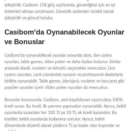
iyileştirilir. Casibom 158 giriş sayfasında, güvenliğiniz için en iyi
önlemleri almayı unutmayın. Güvenlik sistemleri sürekli olarak
iyileştirilir ve güncel tutulur.
Casibom’da Oynanabilecek Oyunlar
ve Bonuslar
Casibom’da oynanabilecek oyunlar arasında slots, live casino
oyunları, table games, video poker ve daha fazlası bulunur. Slotlar
arasında klasik, modern ve tematic seçenekler mevcuttur. Live
casino oyunları, canlı cümlenizle oynanır ve profesyonel dealerlarla
birlikte oynanabilir. Table games, blackjack, roulette ve baccarat gibi
popüler oyunları içerir. Video poker oyunları da mevcuttur.
Bonuslar konusunda, Casibom, yeni kaydolunan oyunculara 100%
kredi sunar. Bu kredi, ilk yatırımı yapmadan oynanabilir. Ayrıca, belirli
oyunlarda kazanılan her 100 TL’ye 10 TL ek kredi kazandırır. Bu
krediler, belirli oyunlarda kullanıma sunulur. Ayrıca, belirli
dönemlerde düzenli olarak yüzlerce TL’ye kadar olan kuponlar ve