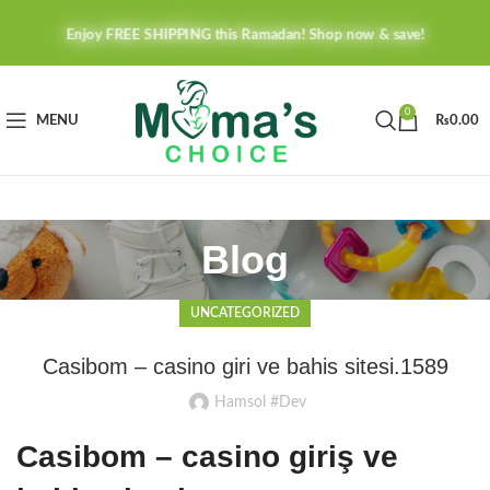
Enjoy FREE SHIPPING this Ramadan! Shop now & save!
0
MENU
₨
0.00
Blog
UNCATEGORIZED
Casibom – casino giri ve bahis sitesi.1589
Hamsol #Dev
Casibom – casino giriş ve