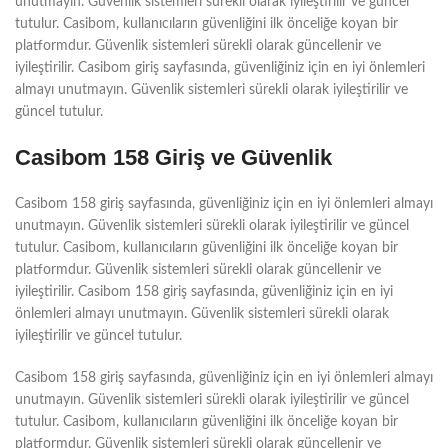
unutmayın. Güvenlik sistemleri sürekli olarak iyileştirilir ve güncel
tutulur. Casibom, kullanıcıların güvenliğini ilk önceliğe koyan bir
platformdur. Güvenlik sistemleri sürekli olarak güncellenir ve
iyileştirilir. Casibom giriş sayfasında, güvenliğiniz için en iyi önlemleri
almayı unutmayın. Güvenlik sistemleri sürekli olarak iyileştirilir ve
güncel tutulur.
Casibom 158 Giriş ve Güvenlik
Casibom 158 giriş sayfasında, güvenliğiniz için en iyi önlemleri almayı
unutmayın. Güvenlik sistemleri sürekli olarak iyileştirilir ve güncel
tutulur. Casibom, kullanıcıların güvenliğini ilk önceliğe koyan bir
platformdur. Güvenlik sistemleri sürekli olarak güncellenir ve
iyileştirilir. Casibom 158 giriş sayfasında, güvenliğiniz için en iyi
önlemleri almayı unutmayın. Güvenlik sistemleri sürekli olarak
iyileştirilir ve güncel tutulur.
Casibom 158 giriş sayfasında, güvenliğiniz için en iyi önlemleri almayı
unutmayın. Güvenlik sistemleri sürekli olarak iyileştirilir ve güncel
tutulur. Casibom, kullanıcıların güvenliğini ilk önceliğe koyan bir
platformdur. Güvenlik sistemleri sürekli olarak güncellenir ve