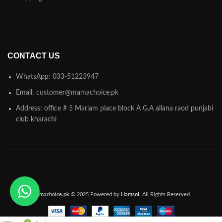
CONTACT US
WhatsApp: 033-51223947
Email: customer@mamachoice.pk
Address: office # 5 Mariam place block A G.A allana raod punjabi
club kharachi
Mamachoice.pk
© 2025 Powered by
Hamsol
. All Rights Reserved.