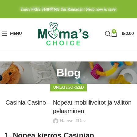
Enjoy FREE SHIPPING this Ramadan! Shop now & save!
0
MENU
₨
0.00
Blog
UNCATEGORIZED
Casinia Casino – Nopeat mobiilivoitot ja välitön
pelaaminen
Hamsol #Dev
1. Nopea kierros Casinian