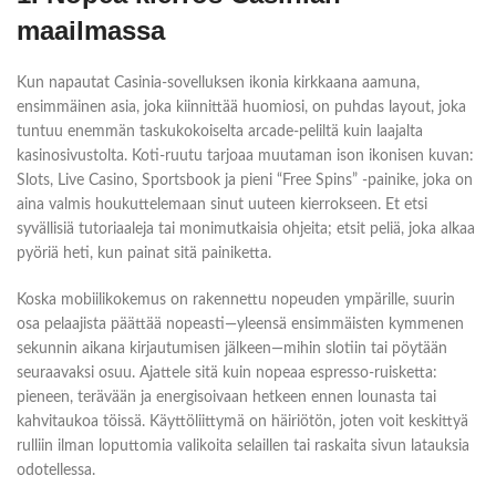
maailmassa
Kun napautat Casinia-sovelluksen ikonia kirkkaana aamuna,
ensimmäinen asia, joka kiinnittää huomiosi, on puhdas layout, joka
tuntuu enemmän taskukokoiselta arcade-peliltä kuin laajalta
kasinosivustolta. Koti-ruutu tarjoaa muutaman ison ikonisen kuvan:
Slots, Live Casino, Sportsbook ja pieni “Free Spins” -painike, joka on
aina valmis houkuttelemaan sinut uuteen kierrokseen. Et etsi
syvällisiä tutoriaaleja tai monimutkaisia ohjeita; etsit peliä, joka alkaa
pyöriä heti, kun painat sitä painiketta.
Koska mobiilikokemus on rakennettu nopeuden ympärille, suurin
osa pelaajista päättää nopeasti—yleensä ensimmäisten kymmenen
sekunnin aikana kirjautumisen jälkeen—mihin slotiin tai pöytään
seuraavaksi osuu. Ajattele sitä kuin nopeaa espresso-ruisketta:
pieneen, terävään ja energisoivaan hetkeen ennen lounasta tai
kahvitaukoa töissä. Käyttöliittymä on häiriötön, joten voit keskittyä
rulliin ilman loputtomia valikoita selaillen tai raskaita sivun latauksia
odotellessa.