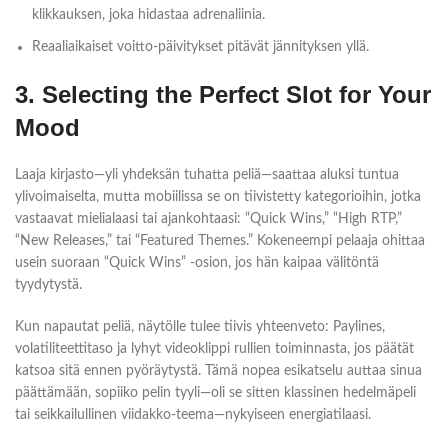
klikkauksen, joka hidastaa adrenaliinia.
Reaaliaikaiset voitto‑päivitykset pitävät jännityksen yllä.
3. Selecting the Perfect Slot for Your
Mood
Laaja kirjasto—yli yhdeksän tuhatta peliä—saattaa aluksi tuntua
ylivoimaiselta, mutta mobiilissa se on tiivistetty kategorioihin, jotka
vastaavat mielialaasi tai ajankohtaasi: “Quick Wins,” “High RTP,”
“New Releases,” tai “Featured Themes.” Kokeneempi pelaaja ohittaa
usein suoraan “Quick Wins” -osion, jos hän kaipaa välitöntä
tyydytystä.
Kun napautat peliä, näytölle tulee tiivis yhteenveto: Paylines,
volatiliteettitaso ja lyhyt videoklippi rullien toiminnasta, jos päätät
katsoa sitä ennen pyöräytystä. Tämä nopea esikatselu auttaa sinua
päättämään, sopiiko pelin tyyli—oli se sitten klassinen hedelmäpeli
tai seikkailullinen viidakko-teema—nykyiseen energiatilaasi.