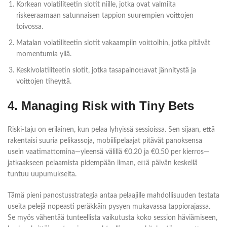
Korkean volatiliteetin slotit niille, jotka ovat valmiita
riskeeraamaan satunnaisen tappion suurempien voittojen
toivossa.
Matalan volatiliteetin slotit vakaampiin voittoihin, jotka pitävät
momentumia yllä.
Keskivolatiliteetin slotit, jotka tasapainottavat jännitystä ja
voittojen tiheyttä.
4. Managing Risk with Tiny Bets
Riski‑taju on erilainen, kun pelaa lyhyissä sessioissa. Sen sijaan, että
rakentaisi suuria pelikassoja, mobiilipelaajat pitävät panoksensa
usein vaatimattomina—yleensä välillä €0.20 ja €0.50 per kierros—
jatkaakseen pelaamista pidempään ilman, että päivän keskellä
tuntuu uupumukselta.
Tämä pieni panostusstrategia antaa pelaajille mahdollisuuden testata
useita pelejä nopeasti peräkkäin pysyen mukavassa tappiorajassa.
Se myös vähentää tunteellista vaikutusta koko session häviämiseen,