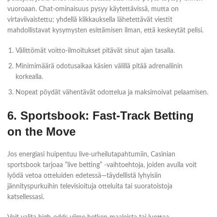
vuoroaan. Chat-ominaisuus pysyy käytettävissä, mutta on
virtaviivaistettu; yhdellä klikkauksella lähetettävät viestit
mahdollistavat kysymysten esittämisen ilman, että keskeytät pelisi.
Välittömät voitto‑ilmoitukset pitävät sinut ajan tasalla.
Minimimäärä odotusaikaa käsien välillä pitää adrenaliinin
korkealla.
Nopeat pöydät vähentävät odottelua ja maksimoivat pelaamisen.
6. Sportsbook: Fast‑Track Betting
on the Move
Jos energiasi huipentuu live-urheilutapahtumiin, Casinian
sportsbook tarjoaa “live betting” -vaihtoehtoja, joiden avulla voit
lyödä vetoa otteluiden edetessä—täydellistä lyhyisiin
jännityspurkuihin televisioituja otteluita tai suoratoistoja
katsellessasi.