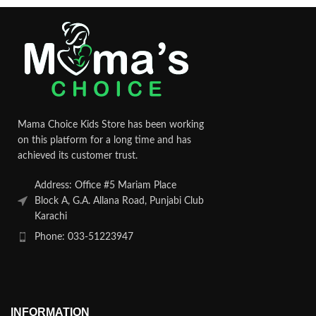
Mama Choice Kids Store has been working
on this platform for a long time and has
achieved its customer trust.
Address: Office #5 Mariam Place
Block A, G.A. Allana Road, Punjabi Club
Karachi
Phone: 033-51223947
INFORMATION