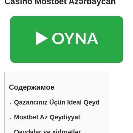
Casino Mostbet Azərbaycan
▶️ OYNA
Содержимое
Qazancınız Üçün Ideal Qeyd
Mostbet Az Qeydiyyat
Qaydalar və xidmətlər