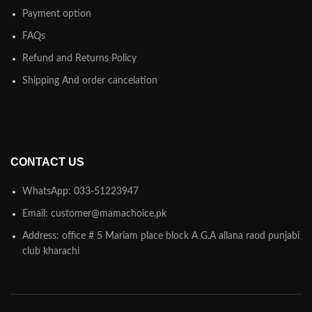
Payment option
FAQs
Refund and Returns Policy
Shipping And order cancelation
CONTACT US
WhatsApp: 033-51223947
Email: customer@mamachoice.pk
Address: office # 5 Mariam place block A G.A allana raod punjabi
club kharachi