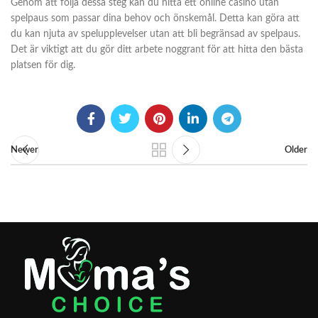
Genom att följa dessa steg kan du hitta ett online casino utan
spelpaus som passar dina behov och önskemål. Detta kan göra att
du kan njuta av spelupplevelser utan att bli begränsad av spelpaus.
Det är viktigt att du gör ditt arbete noggrant för att hitta den bästa
platsen för dig.
Newer
Older