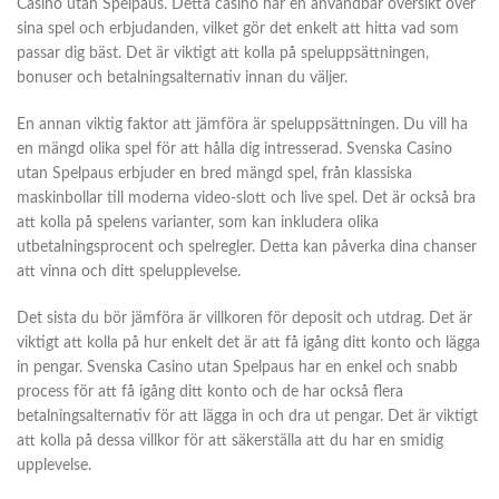
Casino utan Spelpaus. Detta casino har en användbar översikt över
sina spel och erbjudanden, vilket gör det enkelt att hitta vad som
passar dig bäst. Det är viktigt att kolla på speluppsättningen,
bonuser och betalningsalternativ innan du väljer.
En annan viktig faktor att jämföra är speluppsättningen. Du vill ha
en mängd olika spel för att hålla dig intresserad. Svenska Casino
utan Spelpaus erbjuder en bred mängd spel, från klassiska
maskinbollar till moderna video-slott och live spel. Det är också bra
att kolla på spelens varianter, som kan inkludera olika
utbetalningsprocent och spelregler. Detta kan påverka dina chanser
att vinna och ditt spelupplevelse.
Det sista du bör jämföra är villkoren för deposit och utdrag. Det är
viktigt att kolla på hur enkelt det är att få igång ditt konto och lägga
in pengar. Svenska Casino utan Spelpaus har en enkel och snabb
process för att få igång ditt konto och de har också flera
betalningsalternativ för att lägga in och dra ut pengar. Det är viktigt
att kolla på dessa villkor för att säkerställa att du har en smidig
upplevelse.