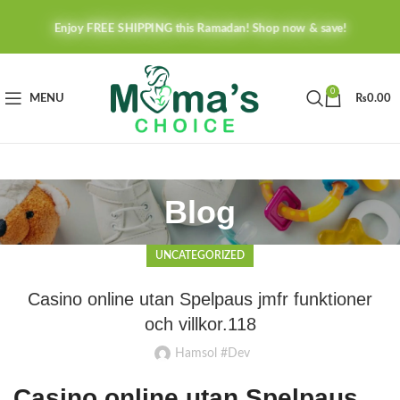
Enjoy FREE SHIPPING this Ramadan! Shop now & save!
0
MENU
₨
0.00
Blog
UNCATEGORIZED
Casino online utan Spelpaus jmfr funktioner
och villkor.118
Hamsol #Dev
Casino online utan Spelpaus