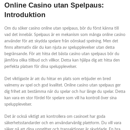
Online Casino utan Spelpaus:
Introduktion
Om du söker casino online utan spelpaus, bör du först känna till
vad det innebär. Spelpaus är en mekanism som många online casino
använder för att skydda spelare från oönskad spelning. Men det
finns alternativ där du kan njuta av spelupplevelser utan detta
begränsande. För att hitta det bästa casino utan spelpaus bör du
jämföra olika tillbud och villkor. Detta kan hjälpa dig att hitta den
perfekta platsen för dina spelupplevelser.
Det viktigaste är att du hittar en plats som erbjuder en bred
valmeny av spel och god kvalitet. Online casino utan spelpaus ger
dig frihet att bestämma när du spelar och hur länge du spelar. Detta
kan vara en stor fördel för spelare som vill ha kontroll över sina
spelupplevelser.
Det är också viktigt att kontrollera om casinoet har goda
säkerhetsstandarder och en användarvänlig plattform. Du vill vara
säker på att dina uppgifter och transaktioner är skyddade. En bra