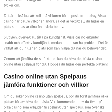
av spel. Det är viktigt att du hittar en plats som har de spel du
tycker om.
Det är också bra att kolla på villkoren för deposit och utdrag. Vissa
casino har bättre villkor än andra, så det är viktigt att du hittar en
plats som passar dina finansiella behov.
Slutligen, överväg att titta på kundtjänst. Vissa casino erbjuder
snabb och effektiv kundtjänst, medan andra kan ha problem. Det är
viktigt att du hittar en plats som kan hjälpa dig när du behöver det.
Genom att jämföra dessa faktorer, kan du hitta det bästa casino
online utan spelpaus för dig. Hoppas du hittar den perfekta platsen!
Casino online utan Spelpaus
jämföra funktioner och villkor
Om du söker online casino utan spelpaus, bör du först jämföra olika
platser för att hitta den bästa. Vi rekommenderar att du tittar på
olika casino som erbjuder fri spelning utan spelpaus, som Svenska