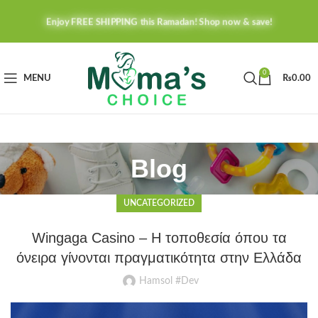
Enjoy FREE SHIPPING this Ramadan! Shop now & save!
0
MENU
₨
0.00
Blog
UNCATEGORIZED
Wingaga Casino – Η τοποθεσία όπου τα
όνειρα γίνονται πραγματικότητα στην Ελλάδα
Hamsol #Dev