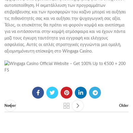
αυτοπεποίθηση. Η εκμετάλλευση των προγραμμάτων
επιβράβευσης και των προσφορών του καζίνο μπορεί να αυξήσει
τις πιθανότητές σας και να αυξήσει την ψυχαγωγική σας αξία.
Τέλος, οι επισκέπτες θα πρέπει να φορούν κομψά και ανεπίσημα
για να εντάσσονται στην κομψή ατμόσφαιρα και να έχουν πάντα
μαζί τους έγκυρη ταυτότητα για εγγραφή και ελέγχους
ασφαλείας. Αυτές οι απλές στρατηγικές εγγυώνται μια ομαλή,
αξιομνημόνευτη επίσκεψη στο Wingaga Casino.
Newer
Older