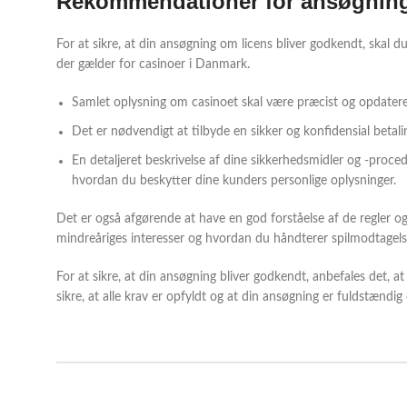
Rekommendationer for ansøgning
For at sikre, at din ansøgning om licens bliver godkendt, skal d
der gælder for casinoer i Danmark.
Samlet oplysning om casinoet skal være præcist og opdateret
Det er nødvendigt at tilbyde en sikker og konfidensial betal
En detaljeret beskrivelse af dine sikkerhedsmidler og -proced
hvordan du beskytter dine kunders personlige oplysninger.
Det er også afgørende at have en god forståelse af de regler o
mindreåriges interesser og hvordan du håndterer spilmodtagel
For at sikre, at din ansøgning bliver godkendt, anbefales det, 
sikre, at alle krav er opfyldt og at din ansøgning er fuldstændig