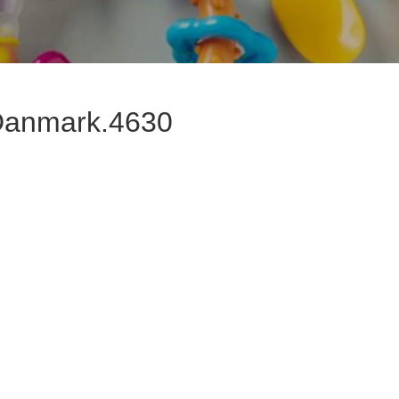
 Danmark.4630