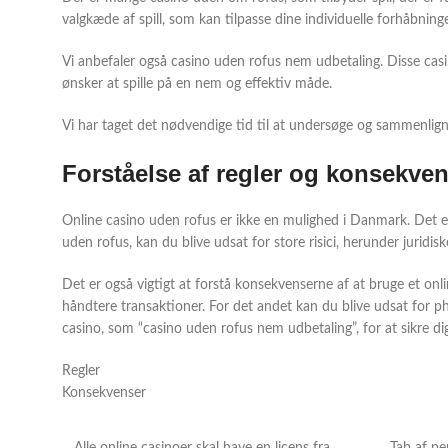
valgkæde af spill, som kan tilpasse dine individuelle forhåbning
Vi anbefaler også casino uden rofus nem udbetaling. Disse casi
ønsker at spille på en nem og effektiv måde.
Vi har taget det nødvendige tid til at undersøge og sammenlign
Forståelse af regler og konsekve
Online casino uden rofus er ikke en mulighed i Danmark. Det er v
uden rofus, kan du blive udsat for store risici, herunder juridi
Det er også vigtigt at forstå konsekvenserne af at bruge et on
håndtere transaktioner. For det andet kan du blive udsat for 
casino, som “casino uden rofus nem udbetaling”, for at sikre di
Regler
Konsekvenser