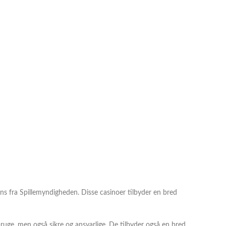
ens fra Spillemyndigheden. Disse casinoer tilbyder en bred
ruge, men også sikre og ansvarlige. De tilbyder også en bred