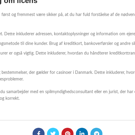
 om licens
u først og fremmest være sikker på, at du har fuld forståelse af de nødvend
. Dette inkluderer adressen, kontaktoplysninger og information om ejeren
ingsmetode til dine kunder. Brug af kreditkort, bankoverførsler og andre s
urer er også vigtig. Dette inkluderer, hvordan du håndterer kreditkorttrans
g bestemmelser, der gælder for casinoer i Danmark. Dette inkluderer, hvo
sesproblemer.
at du samarbejder med en spilmyndighedsconsultant eller en jurist, der ha
 og korrekt.