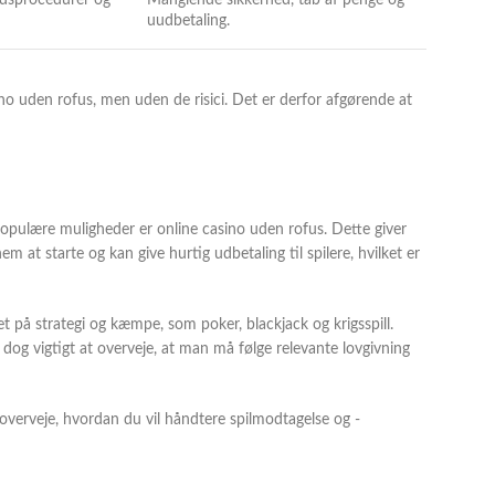
edsprocedurer og
Manglende sikkerhed, tab af penge og
uudbetaling.
o uden rofus, men uden de risici. Det er derfor afgørende at
t populære muligheder er online casino uden rofus. Dette giver
m at starte og kan give hurtig udbetaling til spilere, hvilket er
et på strategi og kæmpe, som poker, blackjack og krigsspill.
og vigtigt at overveje, at man må følge relevante lovgivning
t overveje, hvordan du vil håndtere spilmodtagelse og -