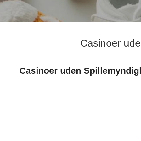
Casinoer ude
Casinoer uden Spillemyndig