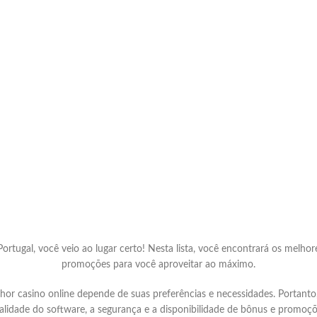
rtugal, você veio ao lugar certo! Nesta lista, você encontrará os melho
promoções para você aproveitar ao máximo.
or casino online depende de suas preferências e necessidades. Portanto,
alidade do software, a segurança e a disponibilidade de bônus e promoçõ