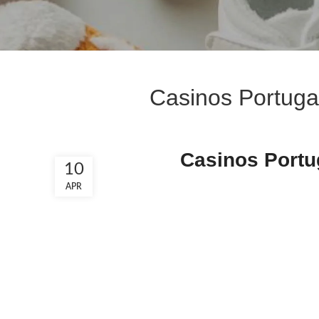
Casinos Portuga
Casinos Portu
10
APR