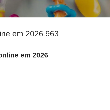
line em 2026.963
online em 2026