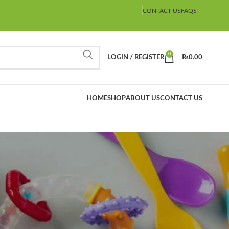
CONTACT US
FAQS
0
LOGIN / REGISTER
₨
0.00
HOME
SHOP
ABOUT US
CONTACT US