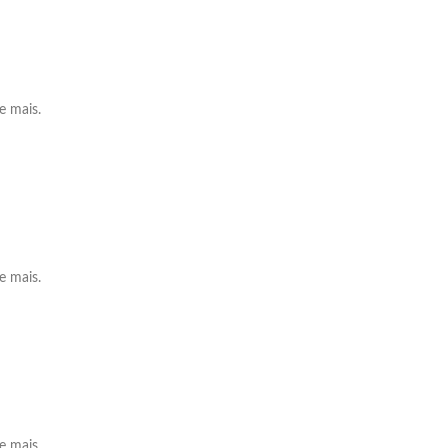
e mais.
e mais.
e mais.