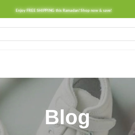
Enjoy FREE SHIPPING this Ramadan! Shop now & save!
Blog