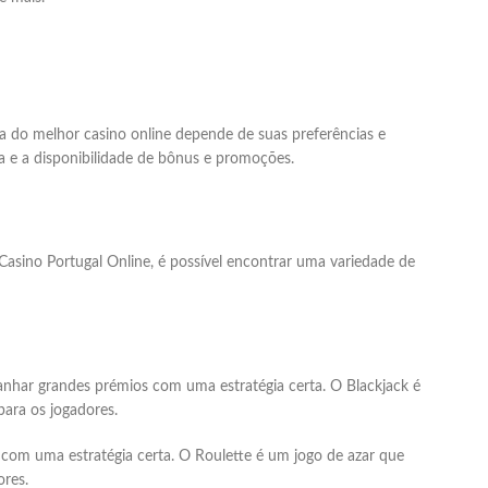
a do melhor casino online depende de suas preferências e
a e a disponibilidade de bônus e promoções.
Casino Portugal Online, é possível encontrar uma variedade de
anhar grandes prémios com uma estratégia certa. O Blackjack é
para os jogadores.
 com uma estratégia certa. O Roulette é um jogo de azar que
ores.