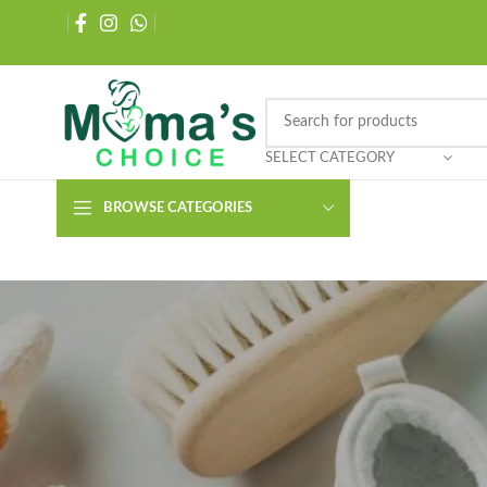
SELECT CATEGORY
BROWSE CATEGORIES