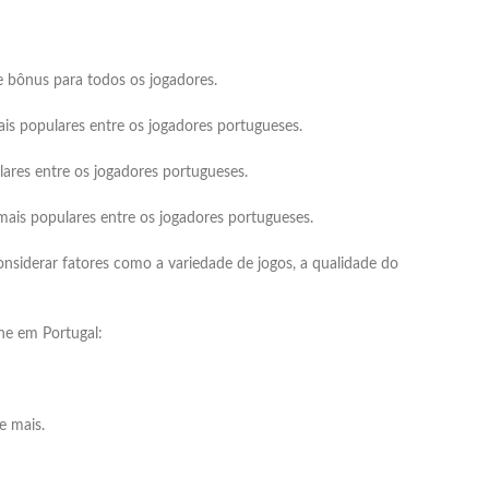
e bônus para todos os jogadores.
s populares entre os jogadores portugueses.
ares entre os jogadores portugueses.
ais populares entre os jogadores portugueses.
nsiderar fatores como a variedade de jogos, a qualidade do
ne em Portugal:
e mais.