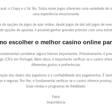
arat, o Craps e o Sic Bo. Todos esses jogos oferecem uma variedade de 
uma experiência emocionante.
 de opções de jogos de azar online, desde jogos de slot até jogos de me
de opções de apostas, é possível ganhar grandes prémios com uma estrat
o escolher o melhor casino online par
 fundamental considerar alguns fatores importantes. Primeiramente, é prec
(CRJ) em Portugal. Além disso, é importante verificar se o casino ofer
diferentes gostos e preferências.
roteção dos dados dos jogadores e a confiabilidade dos pagamentos. É tamb
e seguras. Por fim, é fundamental verificar se o casino oferece promoç
boas-vindas e programas de fidelidade.
Fator
Importância