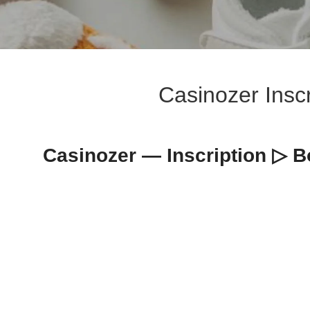
Casinozer Ins
Casinozer — Inscription ▷ 