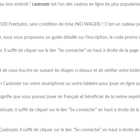
 au bon endroit !
casinozer
est l’un des casinos en ligne les plus populaire
 100 FreeSpins, sans condition de mise (NO WAGER) ! C’est un cadeau pou
, nous vous proposons un guide détaillé sur l’inscription, le code promo 
l suffit de cliquer sur le lien “Se connecter” en haut à droite de la page 
 de vous inscrire en suivant les étapes ci-dessus et de vérifier votre boî
on Casinozer sur votre smartphone ou votre tablette pour jouer en ligne 
 signifie que vous pouvez jouer en français et bénéficier de la même expér
er, il suffit de cliquer sur le lien “Se connecter” en haut à droite de la 
nozer, il suffit de cliquer sur le lien “Se connecter” en haut à droite de l