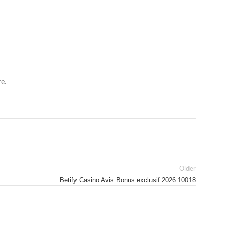
e.
Older
Betify Casino Avis Bonus exclusif 2026.10018