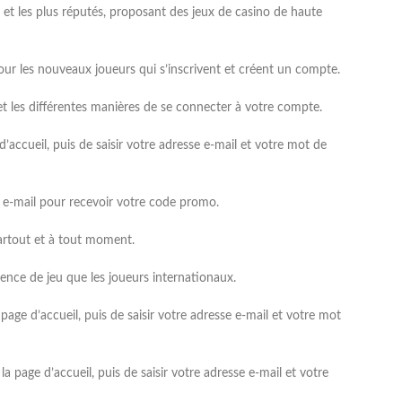
s et les plus réputés, proposant des jeux de casino de haute
r les nouveaux joueurs qui s’inscrivent et créent un compte.
et les différentes manières de se connecter à votre compte.
d’accueil, puis de saisir votre adresse e-mail et votre mot de
te e-mail pour recevoir votre code promo.
partout et à tout moment.
ience de jeu que les joueurs internationaux.
page d’accueil, puis de saisir votre adresse e-mail et votre mot
a page d’accueil, puis de saisir votre adresse e-mail et votre