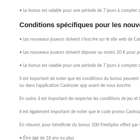
• Le bonus est valable pour une période de 7 jours à compter de
Conditions spécifiques pour les nou
• Les nouveaux joueurs doivent s’inscrire sur le site web de Ca
• Les nouveaux joueurs doivent déposer au moins 20 € pour po
• Le bonus est valable pour une période de 7 jours à compter d
Il est important de noter que les conditions du bonus peuvent 
ou dans l’application Casinozer app avant de vous inscrire.
En outre, il est important de respecter les conditions de jeu et
Il est également important de noter que le code promo Casinoz
En résumé, pour bénéficier du bonus 100 FreeSpins offert par Ca
• Être âgé de 18 ans ou plus