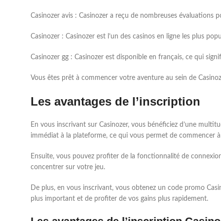
Casinozer avis : Casinozer a reçu de nombreuses évaluations posit
Casinozer : Casinozer est l’un des casinos en ligne les plus pop
Casinozer gg : Casinozer est disponible en français, ce qui sig
Vous êtes prêt à commencer votre aventure au sein de Casinoz
Les avantages de l’inscription
En vous inscrivant sur Casinozer, vous bénéficiez d’une multi
immédiat à la plateforme, ce qui vous permet de commencer à 
Ensuite, vous pouvez profiter de la fonctionnalité de connexi
concentrer sur votre jeu.
De plus, en vous inscrivant, vous obtenez un code promo Casi
plus important et de profiter de vos gains plus rapidement.