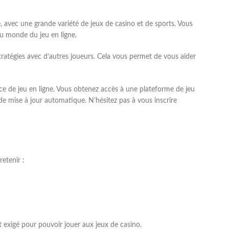
, avec une grande variété de jeux de casino et de sports. Vous
du monde du jeu en ligne.
ratégies avec d’autres joueurs. Cela vous permet de vous aider
e de jeu en ligne. Vous obtenez accès à une plateforme de jeu
 de mise à jour automatique. N’hésitez pas à vous inscrire
retenir :
exigé pour pouvoir jouer aux jeux de casino.