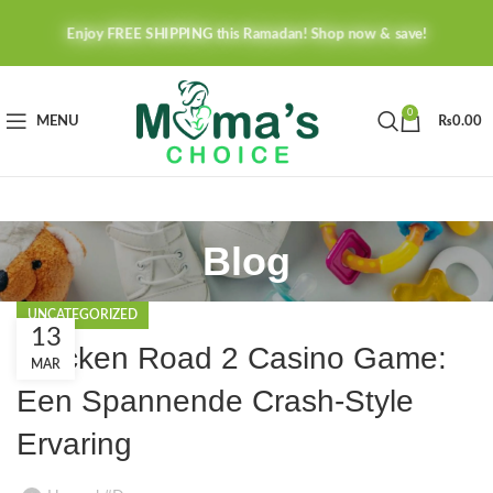
Enjoy FREE SHIPPING this Ramadan! Shop now & save!
0
MENU
₨
0.00
Blog
UNCATEGORIZED
13
Chicken Road 2 Casino Game:
MAR
Een Spannende Crash-Style
Ervaring