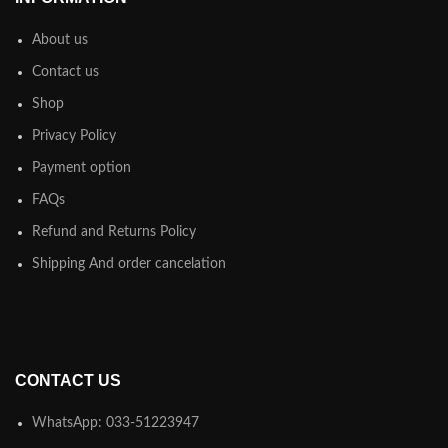
About us
Contact us
Shop
Privacy Policy
Payment option
FAQs
Refund and Returns Policy
Shipping And order cancelation
CONTACT US
WhatsApp: 033-51223947