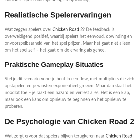
eindeloze cyclus van spanning en opwinding.
Realistische Spelerervaringen
Wat zeggen spelers over
Chicken Road 2
? De feedback is
overweldigend positief, waarbij spelers het eenvoud, opwinding en
onvoorspelbaarheid van het spel prijzen. Maar het gaat niet alleen
om het spel zelf – het gaat om de ervaring als geheel.
Praktische Gameplay Situaties
Stel je dit scenario voor: je bent in een flow, met multipliers die zich
opstapelen en je winsten exponentieel groeien. Maar dan slaat het
noodlot toe – je raakt een hazard en verliest alles. Het is een klap,
maar ook een kans om opnieuw te beginnen en het opnieuw te
proberen.
De Psychologie van Chicken Road 2
Wat zorgt ervoor dat spelers blijven terugkeren naar
Chicken Road