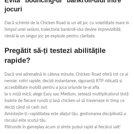
Evită “bouncing-ul” bankroll-ului între
jocuri
Dacă schimbi de la Chicken Road la un alt joc cu volatilitate mare în
timpul unei sesiuni, traiectoria bankroll-ului devine imprevizibilă;
rămâi la un singur joc pe explozie pentru claritate.
Pregătit să-ți testezi abilitățile
rapide?
Dacă vrei adrenalină în câteva minute, Chicken Road oferă tot ce ai
nevoie: rotiri rapide, decizii instantanee, siguranță RTP ridicată și
accesibilitate mobilă pentru a juca oriunde te-ai afla.
Ia o miză mică, alege Easy sau Medium, setează multiplicatorul țintă
înainte de fiecare rundă și lasă chicken-ul să traverseze în timp ce
decizi când să cash out.
Amintește-ți—rapiditatea este aliațul tău; gestionarea disciplinată a
riscului este scutul tău.
Pătrunde în gameplay acum și simte pulsul rapid al fiecărui salt!