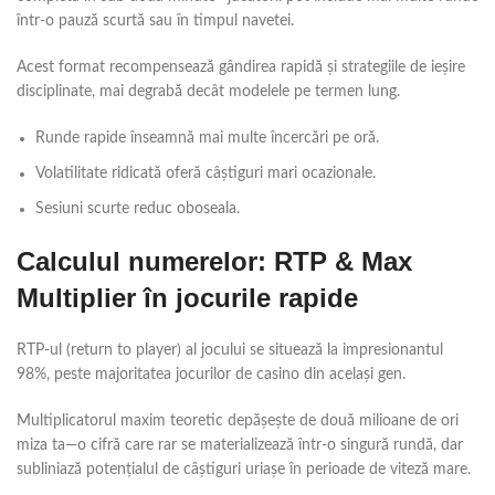
într-o pauză scurtă sau în timpul navetei.
Acest format recompensează gândirea rapidă și strategiile de ieșire
disciplinate, mai degrabă decât modelele pe termen lung.
Runde rapide înseamnă mai multe încercări pe oră.
Volatilitate ridicată oferă câștiguri mari ocazionale.
Sesiuni scurte reduc oboseala.
Calculul numerelor: RTP & Max
Multiplier în jocurile rapide
RTP-ul (return to player) al jocului se situează la impresionantul
98%, peste majoritatea jocurilor de casino din același gen.
Multiplicatorul maxim teoretic depășește de două milioane de ori
miza ta—o cifră care rar se materializează într-o singură rundă, dar
subliniază potențialul de câștiguri uriașe în perioade de viteză mare.