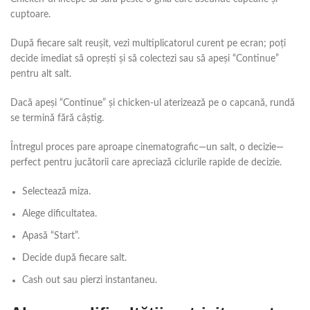
cuptoare.
După fiecare salt reușit, vezi multiplicatorul curent pe ecran; poți
decide imediat să oprești și să colectezi sau să apeși “Continue”
pentru alt salt.
Dacă apeși “Continue” și chicken-ul aterizează pe o capcană, rundă
se termină fără câștig.
Întregul proces pare aproape cinematografic—un salt, o decizie—
perfect pentru jucătorii care apreciază ciclurile rapide de decizie.
Selectează miza.
Alege dificultatea.
Apasă “Start”.
Decide după fiecare salt.
Cash out sau pierzi instantaneu.