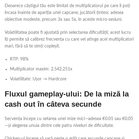
Deoarece câștigul tău este limitat de multiplicatorul pe care îl poți
încasa înainte de apariția unei capcane, jucătorii țintesc adesea
obiective modeste, precum 3x sau 5x, în aceste micro-sesiuni.
Volatilitatea poate fi ajustată prin selectarea dificultății; acest lucru
îți permite să calibrez frecvența cu care vei atinge acei multiplicatori
mari, fără să te simți copleșit.
RTP: 98%
Multiplicator maxim: 2.542.251x
Volatilitate: Ușor → Hardcore
Fluxul gameplay-ului: De la miză la
cash out în câteva secunde
Secvența începe cu setarea unei mize mici—adesea €0.01 sau €0.05
—și alegerea unuia dintre cele patru niveluri de dificultate.
Chicken-ul începe să sară peste o grilă care ascunde capcane și