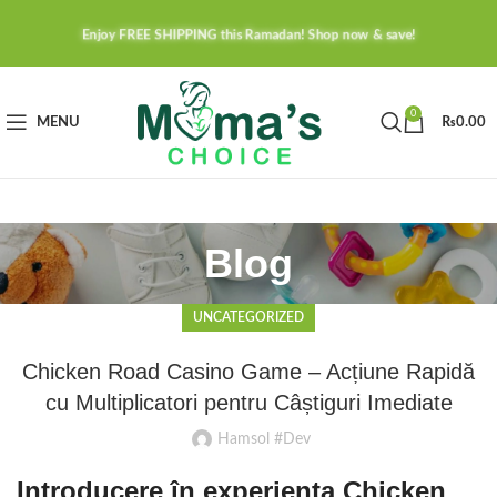
Enjoy FREE SHIPPING this Ramadan! Shop now & save!
0
MENU
₨
0.00
Blog
UNCATEGORIZED
Chicken Road Casino Game – Acțiune Rapidă
cu Multiplicatori pentru Câștiguri Imediate
Hamsol #Dev
Introducere în experiența Chicken