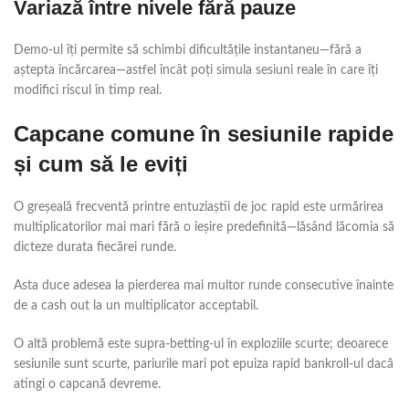
Variază între nivele fără pauze
Demo-ul îți permite să schimbi dificultățile instantaneu—fără a
aștepta încărcarea—astfel încât poți simula sesiuni reale în care îți
modifici riscul în timp real.
Capcane comune în sesiunile rapide
și cum să le eviți
O greșeală frecventă printre entuziaștii de joc rapid este urmărirea
multiplicatorilor mai mari fără o ieșire predefinită—lăsând lăcomia să
dicteze durata fiecărei runde.
Asta duce adesea la pierderea mai multor runde consecutive înainte
de a cash out la un multiplicator acceptabil.
O altă problemă este supra-betting-ul în exploziile scurte; deoarece
sesiunile sunt scurte, pariurile mari pot epuiza rapid bankroll-ul dacă
atingi o capcană devreme.