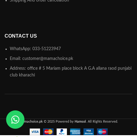
Shipping And order cancelation
CONTACT US
WhatsApp: 033-51223947
Email: customer@mamachoice.pk
Address: office # 5 Mariam place block A G.A allana raod punjabi
club kharachi
Mamachoice.pk
© 2025 Powered by
Hamsol
. All Rights Reserved.