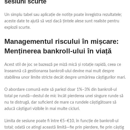
sesiuni scurte
Un simplu tabel sau aplicație de notițe poate înregistra rezultatele;
aceste date te ajută să vezi dacă țintele alese sunt realiste pentru
explozii scurte.
Managementul riscului în mișcare:
Menținerea bankroll-ului în viață
Acest stil de joc se bazează pe miză mică și rotație rapidă, ceea ce
înseamnă că gestionarea bankroll-ului devine mai mult despre
stabilirea unor limite stricte decât despre urmărirea câștigurilor mari.
O abordare comună este să pariezi doar 1%–3% din bankroll-ul
total pe rundă—destul de mic încât pierderea unei singure runde să
nu te distrugă, dar suficient de mare ca rundele câștigătoare să
aducă câștiguri vizibile în mai multe cicluri.
Limita de sesiune poate fi între €5–€10, în funcție de bankroll-ul
total; odată ce atingi această limită—fie prin pierdere, fie prin câștig