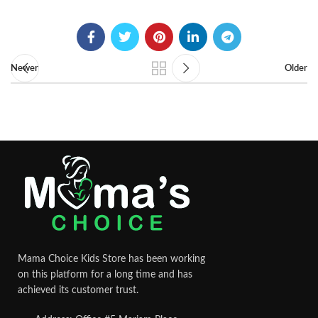
Newer
Older
Mama Choice Kids Store has been working
on this platform for a long time and has
achieved its customer trust.