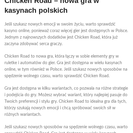
Chicken Road – nowa gra w
kasynach polskich
Jeśli szukasz nowych emocji w swoim życiu, warto sprawdzić
kasyno online, ponieważ coraz więcej gier jest dostępnych w Polsce.
Jednym z najnowszych dodatków jest Chicken Road, która już
zaczyna zdobywać serca graczy.
Chicken Road to nowa gra, która łączy w sobie elementy gry w
ruletke i automatów do gier. Gra jest dostępna w wielu kasynach
online, w tym również w Polsce. Jeśli szukasz nowych sposobów na
spędzenie wolnego czasu, warto sprawdzić Chicken Road.
Gra jest dostępna w kilku wariantach, co pozwala na różne strategie
i podejścia do gry. Możesz wybrać wariant, który najlepiej pasuje do
Twoich preferencji i stylu gry. Chicken Road to idealna gra dla tych,
którzy szukają nowych emocji i chcą spróbować swoich sił w
różnych wariantach.
Jeśli szukasz nowych sposobów na spędzenie wolnego czasu, warto