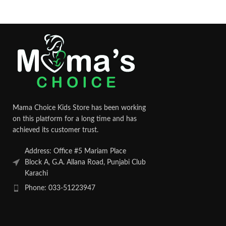
Mama Choice Kids Store has been working
on this platform for a long time and has
achieved its customer trust.
Address: Office #5 Mariam Place
Block A, G.A. Allana Road, Punjabi Club
Karachi
Phone: 033-51223947