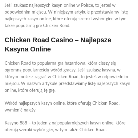
Jeśli szukasz najlepszych kasyn online w Polsce, to jesteś w
odpowiednim miejscu. W niniejszym artykule przedstawiamy listę
najlepszych kasyn online, które oferują szeroki wybór gier, w tym
także popularną grę Chicken Road.
Chicken Road Casino – Najlepsze
Kasyna Online
Chicken Road to popularna gra hazardowa, która cieszy się
ogromną popularnością wśród graczy. Jeśli szukasz kasyna, w
którym możesz zagrać w Chicken Road, to jesteś w odpowiednim
miejscu. W naszym artykule przedstawiamy listę najlepszych kasyn
online, które oferują tę grę.
Wśród najlepszych kasyn online, które oferują Chicken Road,
wymienić należy:
Kasyno 888 – to jeden z najpopularniejszych kasyn online, które
oferują szeroki wybór gier, w tym także Chicken Road.