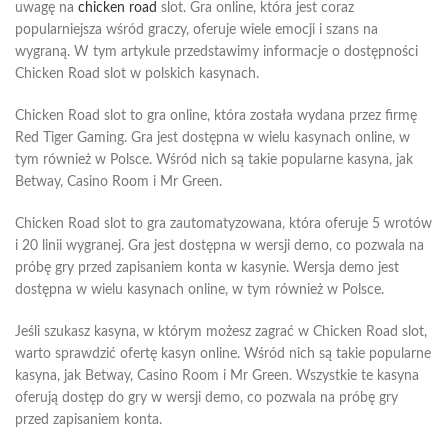
uwagę na
chicken road
slot. Gra online, która jest coraz
popularniejsza wśród graczy, oferuje wiele emocji i szans na
wygraną. W tym artykule przedstawimy informacje o dostępności
Chicken Road slot w polskich kasynach.
Chicken Road slot to gra online, która została wydana przez firmę
Red Tiger Gaming. Gra jest dostępna w wielu kasynach online, w
tym również w Polsce. Wśród nich są takie popularne kasyna, jak
Betway, Casino Room i Mr Green.
Chicken Road slot to gra zautomatyzowana, która oferuje 5 wrotów
i 20 linii wygranej. Gra jest dostępna w wersji demo, co pozwala na
próbę gry przed zapisaniem konta w kasynie. Wersja demo jest
dostępna w wielu kasynach online, w tym również w Polsce.
Jeśli szukasz kasyna, w którym możesz zagrać w Chicken Road slot,
warto sprawdzić ofertę kasyn online. Wśród nich są takie popularne
kasyna, jak Betway, Casino Room i Mr Green. Wszystkie te kasyna
oferują dostęp do gry w wersji demo, co pozwala na próbę gry
przed zapisaniem konta.