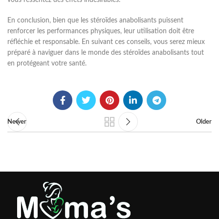
vous ressentez des effets indésirables.
En conclusion, bien que les stéroïdes anabolisants puissent
renforcer les performances physiques, leur utilisation doit être
réfléchie et responsable. En suivant ces conseils, vous serez mieux
préparé à naviguer dans le monde des stéroïdes anabolisants tout
en protégeant votre santé.
Newer
Older