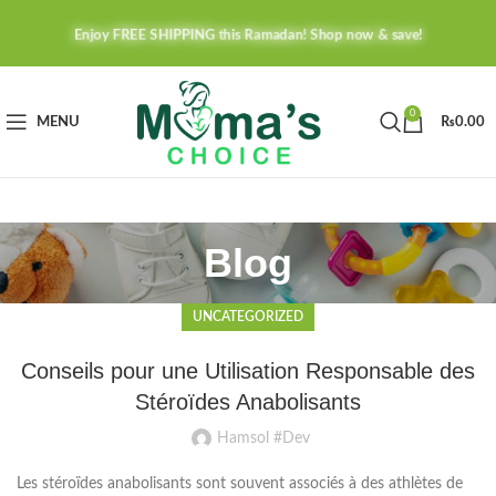
Enjoy FREE SHIPPING this Ramadan! Shop now & save!
0
MENU
₨
0.00
Blog
UNCATEGORIZED
Conseils pour une Utilisation Responsable des
Stéroïdes Anabolisants
Hamsol #Dev
Les stéroïdes anabolisants sont souvent associés à des athlètes de