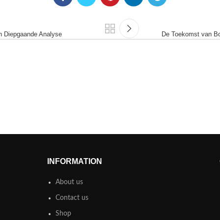
en Diepgaande Analyse
De Toekomst van Boek
INFORMATION
About us
Contact us
Shop