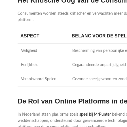
Het Kritische Oog van de Consum
Consumenten worden steeds kritischer en verwachten meer dan 
platform.
ASPECT
BELANG VOOR DE SPE
Veiligheid
Bescherming van persoonlijke e
Eerlijkheid
Gegarandeerde onpartijdigheid 
Verantwoord Spelen
Gezonde speelgewoonten zonder
De Rol van Online Platforms in d
In Nederland staan platforms zoals
speel bij MrPunter
bekend o
weddenschappen, ondersteund door geavanceerde technologie e