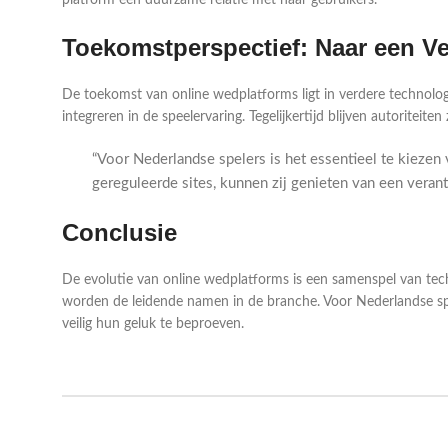
platform een duurzame relatie met haar gebruikers.
Toekomstperspectief: Naar een Vei
De toekomst van online wedplatforms ligt in verdere technologis
integreren in de speelervaring. Tegelijkertijd blijven autoritei
“Voor Nederlandse spelers is het essentieel te kiezen
gereguleerde sites, kunnen zij genieten van een veran
Conclusie
De evolutie van online wedplatforms is een samenspel van tech
worden de leidende namen in de branche. Voor Nederlandse spe
veilig hun geluk te beproeven.