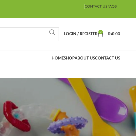
CONTACT US
FAQS
0
LOGIN / REGISTER
₨
0.00
HOME
SHOP
ABOUT US
CONTACT US