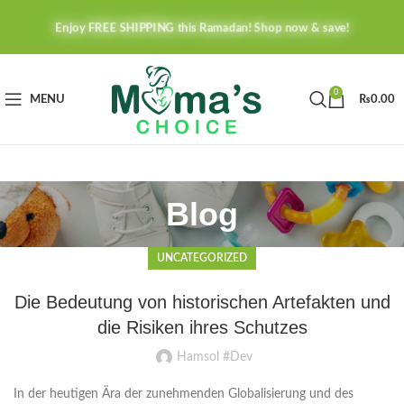
Enjoy FREE SHIPPING this Ramadan! Shop now & save!
0
MENU
₨
0.00
Blog
UNCATEGORIZED
Die Bedeutung von historischen Artefakten und
die Risiken ihres Schutzes
Hamsol #Dev
In der heutigen Ära der zunehmenden Globalisierung und des