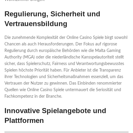
Regulierung, Sicherheit und
Vertrauensbildung
Die zunehmende Komplexität der Online Casino Spiele birgt sowohl
Chancen als auch Herausforderungen. Der Fokus auf rigorose
Regulierung durch europäische Behörden wie die Malta Gaming
Authority (MGA) oder die niederländische Kansspelautoriteit stellt
sicher, dass Spielerschutz, Fairness und Verantwortungsbewusstes
Spielen höchste Priorität haben. Für Anbieter ist die Transparenz
ihrer Technologien und Sicherheitsmaßnahmen essenziell, um das
Vertrauen der Nutzer zu gewinnen. Das Einbinden renommierter
Quellen wie Online Casino Spiele untermauert die Seriosität und
Fachkompetenz in der Branche.
Innovative Spielangebote und
Plattformen