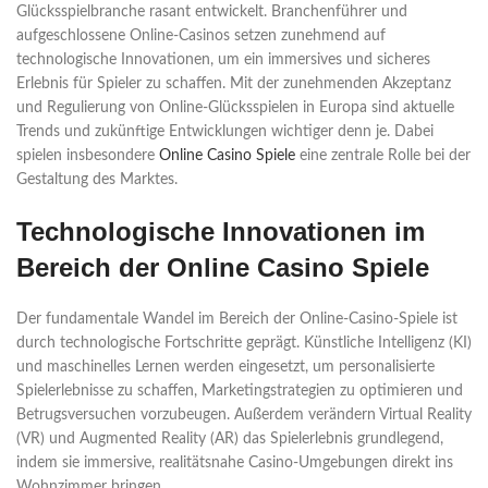
Glücksspielbranche rasant entwickelt. Branchenführer und
aufgeschlossene Online-Casinos setzen zunehmend auf
technologische Innovationen, um ein immersives und sicheres
Erlebnis für Spieler zu schaffen. Mit der zunehmenden Akzeptanz
und Regulierung von Online-Glücksspielen in Europa sind aktuelle
Trends und zukünftige Entwicklungen wichtiger denn je. Dabei
spielen insbesondere
Online Casino Spiele
eine zentrale Rolle bei der
Gestaltung des Marktes.
Technologische Innovationen im
Bereich der Online Casino Spiele
Der fundamentale Wandel im Bereich der Online-Casino-Spiele ist
durch technologische Fortschritte geprägt. Künstliche Intelligenz (KI)
und maschinelles Lernen werden eingesetzt, um personalisierte
Spielerlebnisse zu schaffen, Marketingstrategien zu optimieren und
Betrugsversuchen vorzubeugen. Außerdem verändern Virtual Reality
(VR) und Augmented Reality (AR) das Spielerlebnis grundlegend,
indem sie immersive, realitätsnahe Casino-Umgebungen direkt ins
Wohnzimmer bringen.