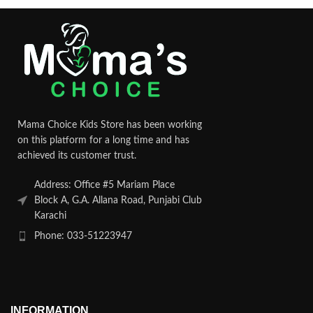
Mama Choice Kids Store has been working
on this platform for a long time and has
achieved its customer trust.
Address: Office #5 Mariam Place
Block A, G.A. Allana Road, Punjabi Club
Karachi
Phone: 033-51223947
INFORMATION