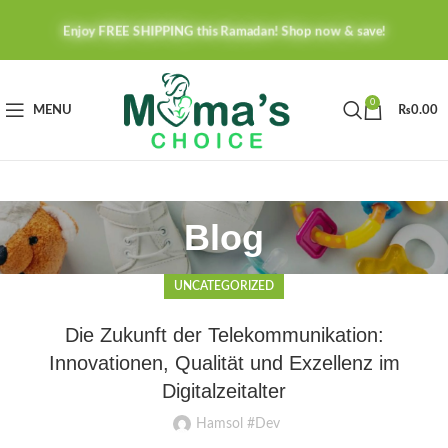
Enjoy FREE SHIPPING this Ramadan! Shop now & save!
0
MENU
₨
0.00
Blog
UNCATEGORIZED
Die Zukunft der Telekommunikation:
Innovationen, Qualität und Exzellenz im
Digitalzeitalter
Hamsol #Dev