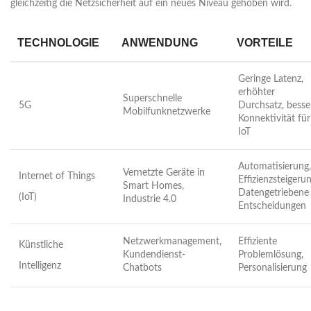
gleichzeitig die Netzsicherheit auf ein neues Niveau gehoben wird.
TECHNOLOGIE
ANWENDUNG
VORTEILE
Geringe Latenz,
erhöhter
Superschnelle
5G
Durchsatz, besse
Mobilfunknetzwerke
Konnektivität für
IoT
Automatisierung,
Vernetzte Geräte in
Internet of Things
Effizienzsteigerun
Smart Homes,
Datengetriebene
(IoT)
Industrie 4.0
Entscheidungen
Netzwerkmanagement,
Effiziente
Künstliche
Kundendienst-
Problemlösung,
Intelligenz
Chatbots
Personalisierung