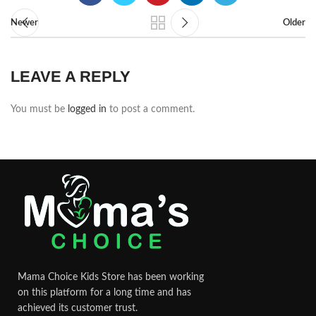
Newer
Older
LEAVE A REPLY
You must be
logged in
to post a comment.
Mama Choice Kids Store has been working
on this platform for a long time and has
achieved its customer trust.