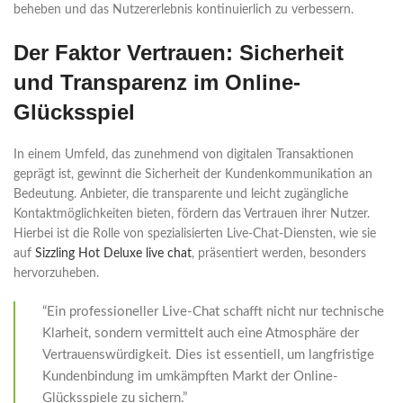
beheben und das Nutzererlebnis kontinuierlich zu verbessern.
Der Faktor Vertrauen: Sicherheit
und Transparenz im Online-
Glücksspiel
In einem Umfeld, das zunehmend von digitalen Transaktionen
geprägt ist, gewinnt die Sicherheit der Kundenkommunikation an
Bedeutung. Anbieter, die transparente und leicht zugängliche
Kontaktmöglichkeiten bieten, fördern das Vertrauen ihrer Nutzer.
Hierbei ist die Rolle von spezialisierten Live-Chat-Diensten, wie sie
auf
Sizzling Hot Deluxe live chat
, präsentiert werden, besonders
hervorzuheben.
“Ein professioneller Live-Chat schafft nicht nur technische
Klarheit, sondern vermittelt auch eine Atmosphäre der
Vertrauenswürdigkeit. Dies ist essentiell, um langfristige
Kundenbindung im umkämpften Markt der Online-
Glücksspiele zu sichern.”