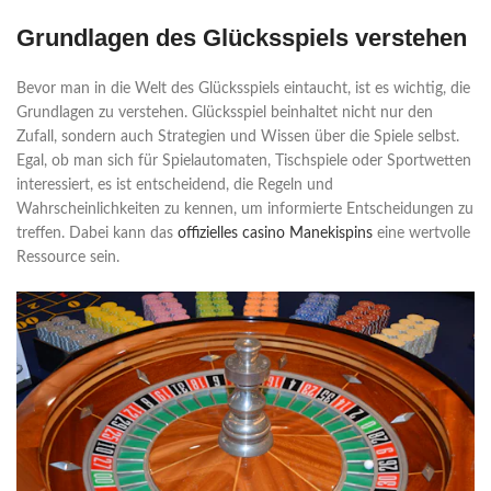
Grundlagen des Glücksspiels verstehen
Bevor man in die Welt des Glücksspiels eintaucht, ist es wichtig, die
Grundlagen zu verstehen. Glücksspiel beinhaltet nicht nur den
Zufall, sondern auch Strategien und Wissen über die Spiele selbst.
Egal, ob man sich für Spielautomaten, Tischspiele oder Sportwetten
interessiert, es ist entscheidend, die Regeln und
Wahrscheinlichkeiten zu kennen, um informierte Entscheidungen zu
treffen. Dabei kann das
offizielles casino Manekispins
eine wertvolle
Ressource sein.