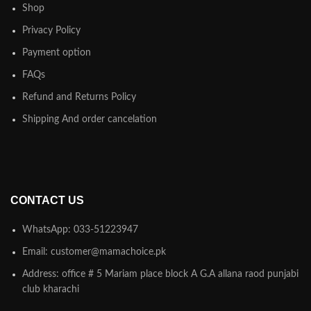
Shop
Privacy Policy
Payment option
FAQs
Refund and Returns Policy
Shipping And order cancelation
CONTACT US
WhatsApp: 033-51223947
Email: customer@mamachoice.pk
Address: office # 5 Mariam place block A G.A allana raod punjabi
club kharachi