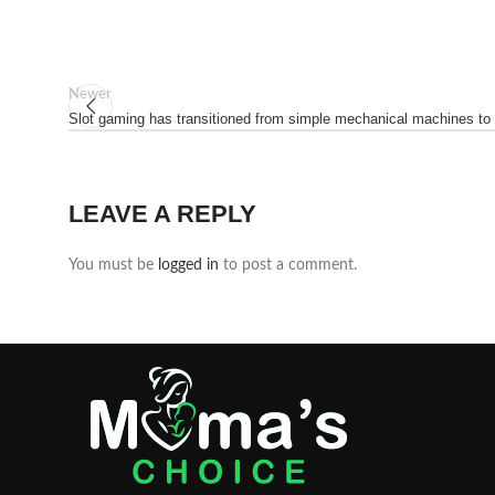
Newer
Slot gaming has transitioned from simple mechanical machines to s
LEAVE A REPLY
You must be
logged in
to post a comment.