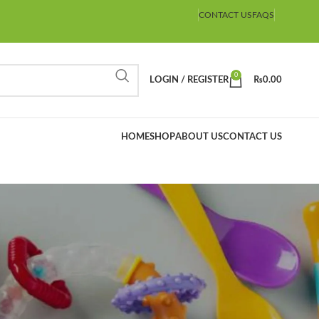
CONTACT US
FAQS
0
LOGIN / REGISTER
₨
0.00
HOME
SHOP
ABOUT US
CONTACT US