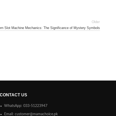
Older
rn Slot Machine Mechanics: The Significance of Mystery Symbols
CONTACT US
WhatsApp: 033-51223947
Email: customer@mamachoice.pk