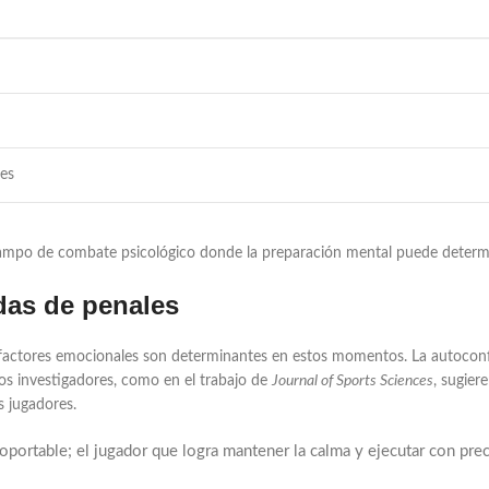
res
 campo de combate psicológico donde la preparación mental puede determi
ndas de penales
factores emocionales son determinantes en estos momentos. La autoconfi
os investigadores, como en el trabajo de
Journal of Sports Sciences
, sugier
s jugadores.
soportable; el jugador que logra mantener la calma y ejecutar con pre