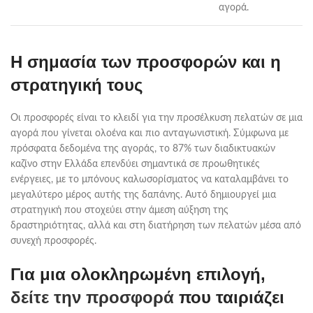
αγορά.
Η σημασία των προσφορών και η
στρατηγική τους
Οι προσφορές είναι το κλειδί για την προσέλκυση πελατών σε μια
αγορά που γίνεται ολοένα και πιο ανταγωνιστική. Σύμφωνα με
πρόσφατα δεδομένα της αγοράς, το 87% των διαδικτυακών
καζίνο στην Ελλάδα επενδύει σημαντικά σε προωθητικές
ενέργειες, με το μπόνους καλωσορίσματος να καταλαμβάνει το
μεγαλύτερο μέρος αυτής της δαπάνης. Αυτό δημιουργεί μια
στρατηγική που στοχεύει στην άμεση αύξηση της
δραστηριότητας, αλλά και στη διατήρηση των πελατών μέσα από
συνεχή προσφορές.
Για μια ολοκληρωμένη επιλογή,
δείτε την προσφορά
που ταιριάζει