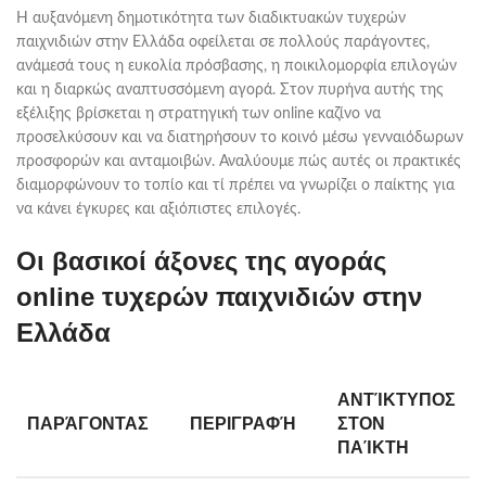
Η αυξανόμενη δημοτικότητα των διαδικτυακών τυχερών
παιχνιδιών στην Ελλάδα οφείλεται σε πολλούς παράγοντες,
ανάμεσά τους η ευκολία πρόσβασης, η ποικιλομορφία επιλογών
και η διαρκώς αναπτυσσόμενη αγορά. Στον πυρήνα αυτής της
εξέλιξης βρίσκεται η στρατηγική των online καζίνο να
προσελκύσουν και να διατηρήσουν το κοινό μέσω γενναιόδωρων
προσφορών και ανταμοιβών. Αναλύουμε πώς αυτές οι πρακτικές
διαμορφώνουν το τοπίο και τί πρέπει να γνωρίζει ο παίκτης για
να κάνει έγκυρες και αξιόπιστες επιλογές.
Οι βασικοί άξονες της αγοράς
online τυχερών παιχνιδιών στην
Ελλάδα
ΑΝΤΊΚΤΥΠΟΣ
ΠΑΡΆΓΟΝΤΑΣ
ΠΕΡΙΓΡΑΦΉ
ΣΤΟΝ
ΠΑΊΚΤΗ