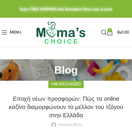
Enjoy FREE SHIPPING this Ramadan! Shop now & save!
0
MENU
₨
0.00
Blog
UNCATEGORIZED
Εποχή νέων προσφορών: Πώς τα online
καζίνο διαμορφώνουν το μέλλον του τζόγου
στην Ελλάδα
Hamsol #Dev