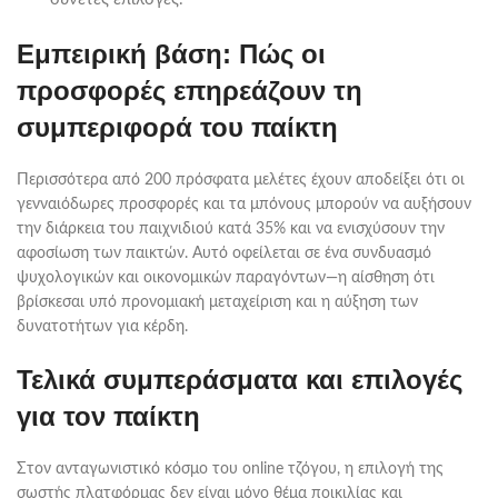
Εμπειρική βάση: Πώς οι
προσφορές επηρεάζουν τη
συμπεριφορά του παίκτη
Περισσότερα από 200 πρόσφατα μελέτες έχουν αποδείξει ότι οι
γενναιόδωρες προσφορές και τα μπόνους μπορούν να αυξήσουν
την διάρκεια του παιχνιδιού κατά 35% και να ενισχύσουν την
αφοσίωση των παικτών. Αυτό οφείλεται σε ένα συνδυασμό
ψυχολογικών και οικονομικών παραγόντων—η αίσθηση ότι
βρίσκεσαι υπό προνομιακή μεταχείριση και η αύξηση των
δυνατοτήτων για κέρδη.
Τελικά συμπεράσματα και επιλογές
για τον παίκτη
Στον ανταγωνιστικό κόσμο του online τζόγου, η επιλογή της
σωστής πλατφόρμας δεν είναι μόνο θέμα ποικιλίας και