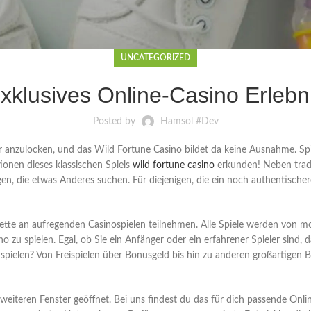
UNCATEGORIZED
xklusives Online-Casino Erlebn
Posted by
Hamsol #Dev
 anzulocken, und das Wild Fortune Casino bildet da keine Ausnahme. Spi
ionen dieses klassischen Spiels
wild fortune casino
erkunden! Neben tradi
en, die etwas Anderes suchen. Für diejenigen, die ein noch authentischer
lette an aufregenden Casinospielen teilnehmen. Alle Spiele werden von mo
o zu spielen. Egal, ob Sie ein Anfänger oder ein erfahrener Spieler sind,
u spielen? Von Freispielen über Bonusgeld bis hin zu anderen großartigen
eiteren Fenster geöffnet. Bei uns findest du das für dich passende Onl