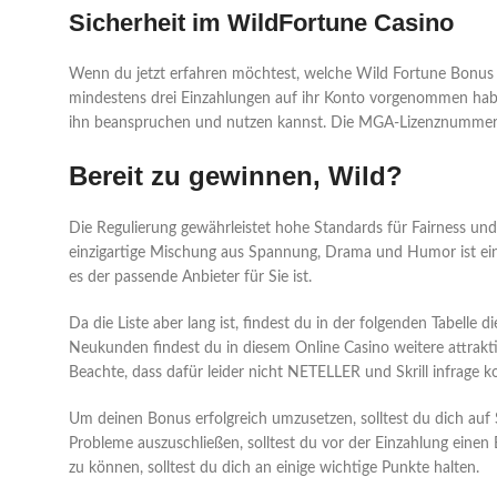
Sicherheit im WildFortune Casino
Wenn du jetzt erfahren möchtest, welche Wild Fortune Bonus Cod
mindestens drei Einzahlungen auf ihr Konto vorgenommen haben
ihn beanspruchen und nutzen kannst. Die MGA-Lizenznummer au
Bereit zu gewinnen, Wild?
Die Regulierung gewährleistet hohe Standards für Fairness und L
einzigartige Mischung aus Spannung, Drama und Humor ist einf
es der passende Anbieter für Sie ist.
Da die Liste aber lang ist, findest du in der folgenden Tabel
Neukunden findest du in diesem Online Casino weitere attrakt
Beachte, dass dafür leider nicht NETELLER und Skrill infrage
Um deinen Bonus erfolgreich umzusetzen, solltest du dich au
Probleme auszuschließen, solltest du vor der Einzahlung eine
zu können, solltest du dich an einige wichtige Punkte halten.