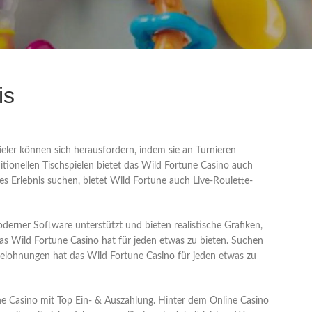
is
eler können sich herausfordern, indem sie an Turnieren
tionellen Tischspielen bietet das Wild Fortune Casino auch
es Erlebnis suchen, bietet Wild Fortune auch Live-Roulette-
derner Software unterstützt und bieten realistische Grafiken,
 das Wild Fortune Casino hat für jeden etwas zu bieten. Suchen
 Belohnungen hat das Wild Fortune Casino für jeden etwas zu
ine Casino mit Top Ein- & Auszahlung. Hinter dem Online Casino