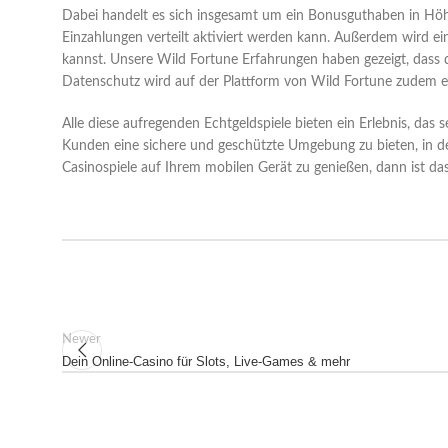
Dabei handelt es sich insgesamt um ein Bonusguthaben in Höhe
Einzahlungen verteilt aktiviert werden kann. Außerdem wird ei
kannst. Unsere Wild Fortune Erfahrungen haben gezeigt, dass 
Datenschutz wird auf der Plattform von Wild Fortune zudem ei
Alle diese aufregenden Echtgeldspiele bieten ein Erlebnis, das
Kunden eine sichere und geschützte Umgebung zu bieten, in der
Casinospiele auf Ihrem mobilen Gerät zu genießen, dann ist da
Newer
Dein Online-Casino für Slots, Live-Games & mehr