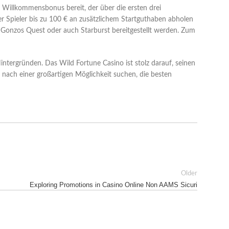
 Willkommensbonus bereit, der über die ersten drei
r Spieler bis zu 100 € an zusätzlichem Startguthaben abholen
, Gonzos Quest oder auch Starburst bereitgestellt werden. Zum
intergründen. Das Wild Fortune Casino ist stolz darauf, seinen
 nach einer großartigen Möglichkeit suchen, die besten
Older
Exploring Promotions in Casino Online Non AAMS Sicuri