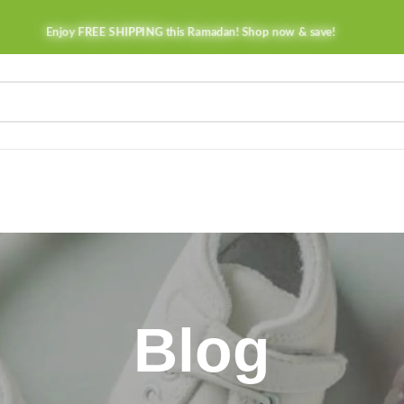
Enjoy FREE SHIPPING this Ramadan! Shop now & save!
Blog