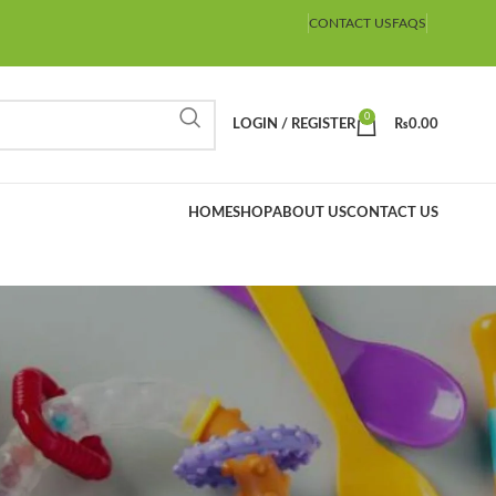
CONTACT US
FAQS
0
LOGIN / REGISTER
₨
0.00
HOME
SHOP
ABOUT US
CONTACT US