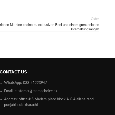
Older
erleben Mit nine casino zu exklusiven Boni und einem grenzenlosen
Unterhaltungsangeb
CONTACT US
WhatsApp: 033-51223947
Email: customer@mamachoice.pk
Address: office # 5 Mariam place block A G.A allana raod
punjabi club kharachi