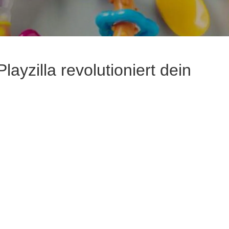
yzilla revolutioniert dein