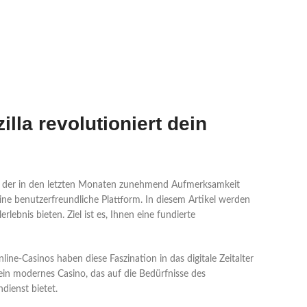
la revolutioniert dein
ter, der in den letzten Monaten zunehmend Aufmerksamkeit
eine benutzerfreundliche Plattform. In diesem Artikel werden
ebnis bieten. Ziel ist es, Ihnen eine fundierte
ne-Casinos haben diese Faszination in das digitale Zeitalter
 ein modernes Casino, das auf die Bedürfnisse des
dienst bietet.