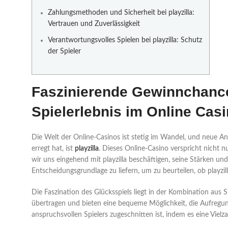
Zahlungsmethoden und Sicherheit bei playzilla:
Vertrauen und Zuverlässigkeit
Verantwortungsvolles Spielen bei playzilla: Schutz
der Spieler
Faszinierende Gewinnchancen
Spielerlebnis im Online Casi
Die Welt der Online-Casinos ist stetig im Wandel, und neue A
erregt hat, ist
playzilla
. Dieses Online-Casino verspricht nicht n
wir uns eingehend mit playzilla beschäftigen, seine Stärken un
Entscheidungsgrundlage zu liefern, um zu beurteilen, ob playzilla
Die Faszination des Glücksspiels liegt in der Kombination aus 
übertragen und bieten eine bequeme Möglichkeit, die Aufregung 
anspruchsvollen Spielers zugeschnitten ist, indem es eine Vie