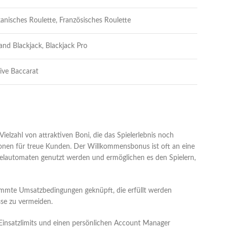
anisches Roulette, Französisches Roulette
and Blackjack, Blackjack Pro
Live Baccarat
ielzahl von attraktiven Boni, die das Spielerlebnis noch
ionen für treue Kunden. Der Willkommensbonus ist oft an eine
pielautomaten genutzt werden und ermöglichen es den Spielern,
immte Umsatzbedingungen geknüpft, die erfüllt werden
se zu vermeiden.
 Einsatzlimits und einen persönlichen Account Manager