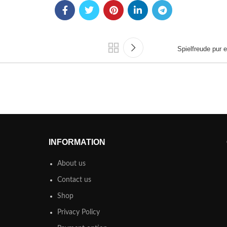
Spielfreude pur 
INFORMATION
About us
Contact us
Shop
Privacy Policy