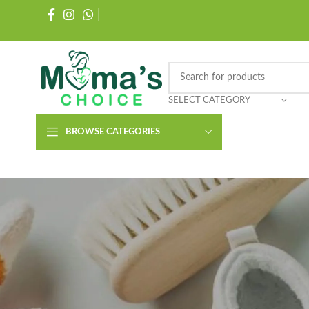
SELECT CATEGORY
BROWSE CATEGORIES