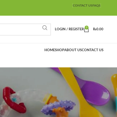
CONTACT US
FAQS
0
LOGIN / REGISTER
₨
0.00
HOME
SHOP
ABOUT US
CONTACT US