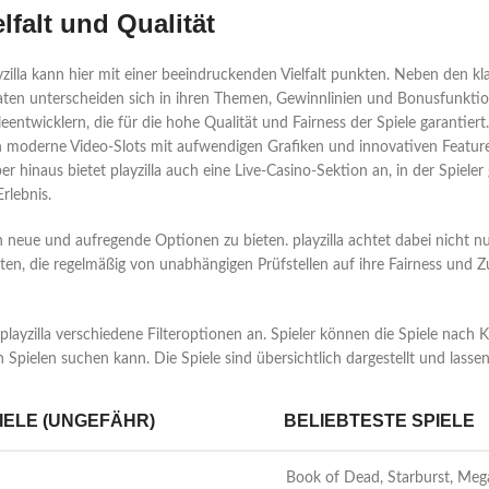
lfalt und Qualität
yzilla kann hier mit einer beeindruckenden Vielfalt punkten. Neben den k
aten unterscheiden sich in ihren Themen, Gewinnlinien und Bonusfunkti
twicklern, die für die hohe Qualität und Fairness der Spiele garantiert.
 moderne Video-Slots mit aufwendigen Grafiken und innovativen Feature
 hinaus bietet playzilla auch eine Live-Casino-Sektion an, in der Spieler
rlebnis.
n neue und aufregende Optionen zu bieten. playzilla achtet dabei nicht nur
en, die regelmäßig von unabhängigen Prüfstellen auf ihre Fairness und Zuf
ayzilla verschiedene Filteroptionen an. Spieler können die Spiele nach Ka
pielen suchen kann. Die Spiele sind übersichtlich dargestellt und lassen
ELE (UNGEFÄHR)
BELIEBTESTE SPIELE
Book of Dead, Starburst, Me