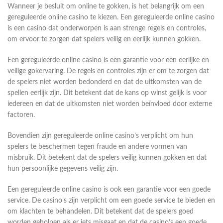
Wanneer je besluit om online te gokken, is het belangrijk om een
gereguleerde online casino te kiezen. Een gereguleerde online casino
is een casino dat onderworpen is aan strenge regels en controles,
om ervoor te zorgen dat spelers veilig en eerlijk kunnen gokken.
Een gereguleerde online casino is een garantie voor een eerlijke en
veilige gokervaring. De regels en controles zijn er om te zorgen dat
de spelers niet worden bedonderd en dat de uitkomsten van de
spellen eerlijk zijn. Dit betekent dat de kans op winst gelijk is voor
iedereen en dat de uitkomsten niet worden beïnvloed door externe
factoren.
Bovendien zijn gereguleerde online casino’s verplicht om hun
spelers te beschermen tegen fraude en andere vormen van
misbruik. Dit betekent dat de spelers veilig kunnen gokken en dat
hun persoonlijke gegevens veilig zijn.
Een gereguleerde online casino is ook een garantie voor een goede
service. De casino’s zijn verplicht om een goede service te bieden en
om klachten te behandelen. Dit betekent dat de spelers goed
worden geholpen als er iets misgaat en dat de casino’s een goede