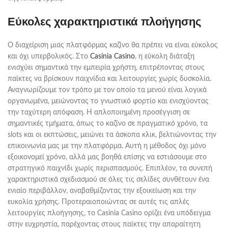
Εύκολες χαρακτηριστικά πλοήγησης
Ο διαχείριση μιας πλατφόρμας καζίνο θα πρέπει να είναι εύκολος
και όχι υπερβολικός. Στο
Casinia Casino
, η εύκολη διάταξη
ενισχύει σημαντικά την εμπειρία χρήστη, επιτρέποντας στους
παίκτες να βρίσκουν παιχνίδια και λειτουργίες χωρίς δυσκολία.
Αναγνωρίζουμε τον τρόπο με τον οποίο τα μενού είναι λογικά
οργανωμένα, μειώνοντας το γνωστικό φορτίο και ενισχύοντας
την ταχύτερη απόφαση. Η απλοποιημένη προσέγγιση σε
σημαντικές τμήματα, όπως το καζίνο σε πραγματικό χρόνο, τα
slots και οι εκπτώσεις, μειώνει τα άσκοπα κλικ, βελτιώνοντας την
επικοινωνία μας με την πλατφόρμα. Αυτή η μέθοδος όχι μόνο
εξοικονομεί χρόνο, αλλά μας βοηθά επίσης να εστιάσουμε στο
στρατηγικό παιχνίδι χωρίς περισπασμούς. Επιπλέον, τα συνεπή
χαρακτηριστικά σχεδιασμού σε όλες τις σελίδες συνθέτουν ένα
ενιαίο περιβάλλον, αναβαθμίζοντας την εξοικείωση και την
ευκολία χρήσης. Προτεραιοποιώντας σε αυτές τις απλές
λειτουργίες πλοήγησης, το Casinia Casino ορίζει ένα υπόδειγμα
στην ευχρηστία, παρέχοντας στους παίκτες την απαραίτητη