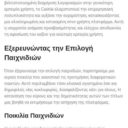
βελτιστοποιημένη διαχείριση λογαριασμών στην γενικότερη
εμπειρία χρήστη, το Casinia ελαχιστοποιεί την επιχειρησιακή
πολυπλοκότητα και αυξάνει την ευχαρίστηση, κατασκευάζοντας
μια ολοκληρωμένη και εστιασμένη στον χρήστη πλατφόρμα. Αυτή
η ισορροπία ανάμεσα προσβασιμότητας και ελέγχου αποδεικνύει
τη αφοσίωση του καζίνο για ανώτερη εμπειρία χρήστη.
Εξερευνώντας την Επιλογή
Παιχνιδιών
Όταν εξερευνούμε την επιλογή παιχνιδιών, παρατηρούμε μια
ευρεία ποικιλία που ικανοποιεί τις προτιμήσεις διαφορετικών
παικτών. Αυτό περιλαμβάνει τόσο κλασικά αγαπημένα όσο και
δημοφιλείς νέες κυκλοφορίες, διασφαλίζοντας κάτι για όλους. Η
κατανόηση του εύρους και της δημοτικότητας αυτών των τίτλων
μας βοηθά να εκτιμήσουμε την απήχηση της πλατφόρμας.
Ποικιλία Παιχνιδιών