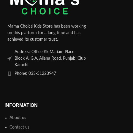
Mama Choice Kids Store has been working
on this platform for a long time and has
achieved its customer trust.
Address: Office #5 Mariam Place
Block A, G.A. Allana Road, Punjabi Club
Karachi
Phone: 033-51223947
INFORMATION
About us
Contact us