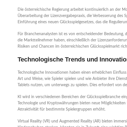
Die österreichische Regierung arbeitet kontinuierlich an der
Überarbeitung der Lizenzvergabepraxis, die Verbesserung des S
Einführung eines neuen Glücksspielgesetzes, das die Regulierun
Für Branchenanalysten ist es von entscheidender Bedeutung, 
die Marktteilnehmer haben, einschließlich der Lizenzanforderu
Risiken und Chancen im österreichischen Glücksspielmarkt rich
Technologische Trends und Innovati
Technologische Innovationen haben einen erheblichen Einfluss 
Art und Weise, wie Spieler spielen und wie Anbieter ihre Die
Tablets nutzen, um unterwegs zu spielen. Dies erfordert von d
KI wird in verschiedenen Bereichen der Glücksspielbranche ein
Technologie und Kryptowährungen bieten neue Möglichkeiten fü
Attraktivität für bestimmte Spielergruppen erhöht.
Virtual Reality (VR) und Augmented Reality (AR) bieten immersi