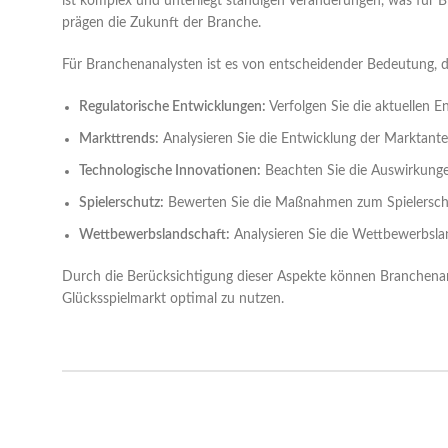
ist komplex und unterliegt ständigen Veränderungen, was für 
prägen die Zukunft der Branche.
Für Branchenanalysten ist es von entscheidender Bedeutung, d
Regulatorische Entwicklungen:
Verfolgen Sie die aktuellen 
Markttrends:
Analysieren Sie die Entwicklung der Marktantei
Technologische Innovationen:
Beachten Sie die Auswirkunge
Spielerschutz:
Bewerten Sie die Maßnahmen zum Spielerschu
Wettbewerbslandschaft:
Analysieren Sie die Wettbewerbslan
Durch die Berücksichtigung dieser Aspekte können Branchenan
Glücksspielmarkt optimal zu nutzen.