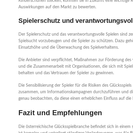
Kinderschuhen stecken, könnten sie in Zukunft eine wichtige R
Auswirkungen auf den Markt zu bewerten.
Spielerschutz und verantwortungsvol
Der Spielerschutz und das verantwortungsvolle Spielen sind z
Spielsucht vorzubeugen und die Spieler zu schützen. Dazu geh
Einsatzhöhe und die Überwachung des Spielverhaltens.
Die Anbieter sind verpflichtet, Maßnahmen zur Förderung des v
und die Zusammenarbeit mit Organisationen, die sich mit Spiel
behalten und das Vertrauen der Spieler zu gewinnen.
Die Sensibilisierung der Spieler für die Risiken des Glücksspi
zusammen, um Informationskampagnen durchzuführen und die Sp
genau beobachten, da diese einen erheblichen Einfluss auf di
Fazit und Empfehlungen
Die österreichische Glücksspielbranche befindet sich in einem 