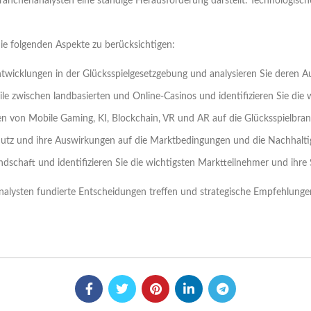
Branchenanalysten eine ständige Herausforderung darstellt. Technologis
ie folgenden Aspekte zu berücksichtigen:
Entwicklungen in der Glücksspielgesetzgebung und analysieren Sie deren 
le zwischen landbasierten und Online-Casinos und identifizieren Sie die
n von Mobile Gaming, KI, Blockchain, VR und AR auf die Glücksspielbran
tz und ihre Auswirkungen auf die Marktbedingungen und die Nachhaltig
dschaft und identifizieren Sie die wichtigsten Marktteilnehmer und ihre 
alysten fundierte Entscheidungen treffen und strategische Empfehlunge