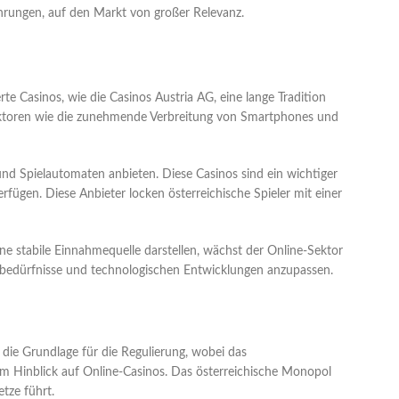
hrungen, auf den Markt von großer Relevanz.
te Casinos, wie die Casinos Austria AG, eine lange Tradition
Faktoren wie die zunehmende Verbreitung von Smartphones und
 und Spielautomaten anbieten. Diese Casinos sind ein wichtiger
fügen. Diese Anbieter locken österreichische Spieler mit einer
ne stabile Einnahmequelle darstellen, wächst der Online-Sektor
nbedürfnisse und technologischen Entwicklungen anzupassen.
 die Grundlage für die Regulierung, wobei das
im Hinblick auf Online-Casinos. Das österreichische Monopol
tze führt.