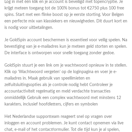
Log in met één klik en je account is beveiligd met topencryptie. Je
krijgt meteen toegang tot de 100% bonus tot €2750 plus 100 free
spins. Start met een flinke boost op je eerste storting. Voor Belgen
een perfecte mix van klassiekers en nieuwigheden. Dit duurt kort en
is nodig voor uitbetalingen.
Je GoldSpin account beschermen is essentieel voor veilig spelen. Na
bevestiging van je e-mailadres kun je meteen geld storten en spelen.
De interface is ontworpen voor snelle toegang zonder gedoe.
GoldSpin stuurt je een link om je wachtwoord opnieuw in te stellen.
Klik op ‘Wachtwoord vergeten’ op de loginpagina en voer je e-
mailadres in. Maak gebruik van speellimieten en
zelfuitsluitingsopties als je controle nodig hebt Controleer je
accountactiviteit regelmatig en meld verdachte transacties
onmiddellijk Gebruik een complex wachtwoord met minstens 12
karakters, inclusief hoofdletters, cijfers en symbolen
Het Nederlandse supportteam reageert snel op vragen over
inloggen en account problemen. Je kunt contact opnemen via live
chat, e-mail of het contactformulier. Tot die tijd kun je al spelen,