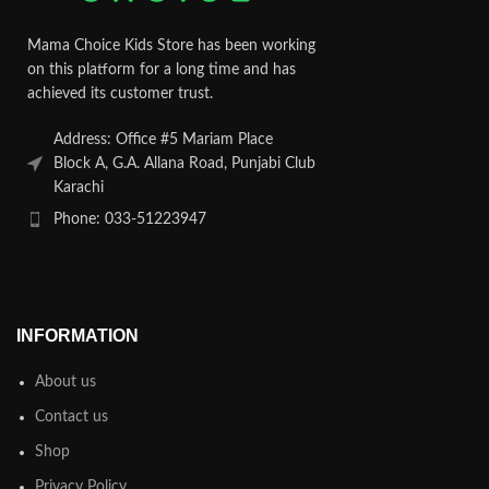
Mama Choice Kids Store has been working
on this platform for a long time and has
achieved its customer trust.
Address: Office #5 Mariam Place
Block A, G.A. Allana Road, Punjabi Club
Karachi
Phone: 033-51223947
INFORMATION
About us
Contact us
Shop
Privacy Policy