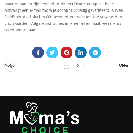
maar opnamen zijn beperkt totdat verificatie compleet is. Je
ontvangt een e-mail zodra je account volledig geverifieerd is. Nee,
GoldSpin staat slechts één account per persoon toe volgens hun
voorwaarden. Volg de instructies in je e-mail en maak een nieuw
wachtwoord aan.
Newer
Older