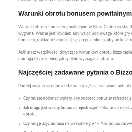
doskonały sposób na rozpoczęcie swojej przygody z kasynem i 
Warunki obrotu bonusem powitalnym
Warunki obrotu bonusem powitalnym w Bizzo Casino są standar
wygrane. Ważne jest również, aby wziąć pod uwagę, które gry s
bonusem, dokładnie zapoznaj się z regulaminem, aby uniknąć 
Jeśli masz wątpliwości dotyczące warunków obrotu
bizzo casin
pomogą Ci zrozumieć, jak spełnić wymagania obrotu.
Najczęściej zadawane pytania o Bizzo
Poniżej znajdziesz odpowiedzi na najczęściej zadawane pytani
Czy muszę dokonać wpłaty, aby odebrać bonus za rejestrację
Jak długo jest ważny bonus za rejestrację?
– Bonus za rejestr
obrotu.
Czy mogę użyć bonusu na wszystkie gry?
– Nie, bonus zazwyc