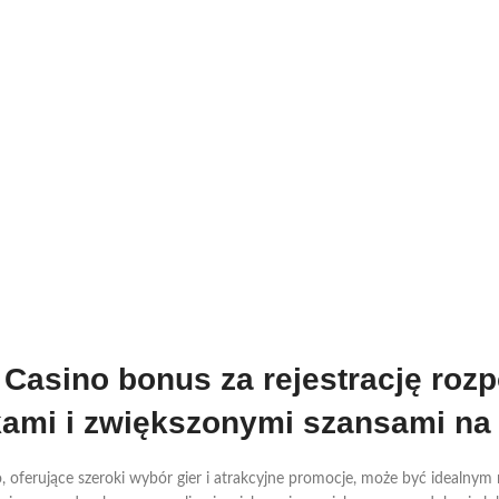
 Casino bonus za rejestrację ro
ami i zwiększonymi szansami na
o, oferujące szeroki wybór gier i atrakcyjne promocje, może być idealny