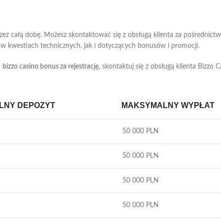
rzez całą dobę. Możesz skontaktować się z obsługą klienta za pośrednictw
 w kwestiach technicznych, jak i dotyczących bonusów i promocji.
h
bizzo casino bonus za rejestrację
, skontaktuj się z obsługą klienta Bizzo 
ALNY DEPOZYT
MAKSYMALNY WYPŁAT
50 000 PLN
50 000 PLN
50 000 PLN
50 000 PLN