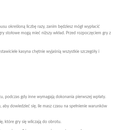
su określoną liczbę razy, zanim będziesz mógł wypłacić
 gry stołowe mogą mieć niższy wkład. Przed rozpoczęciem gry z
dstawiciele kasyna chętnie wyjaśnią wszystkie szczegóły i
tu, podczas gdy inne wymagają dokonania pierwszej wpłaty.
 aby dowiedzieć się, ile masz czasu na spełnienie warunków
, które gry się wliczają do obrotu.