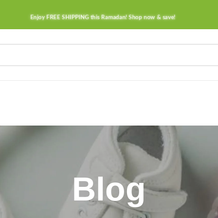
Enjoy FREE SHIPPING this Ramadan! Shop now & save!
Blog