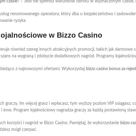
nym czasie?
– Jeśli nie spełnisz warunków obrotu w wyznaczonym czasie, 
z usług renomowanego operatora, który dba o bezpieczeństwo i zadowolen
owanie ryzyka.
lojalnościowe w Bizzo Casino
feruje również szereg innych atrakcyjnych promocji, takich jak darmowe s
szans na wygraną i zdobycie dodatkowych nagród. Programy lojalnościow
a bieżąco z najnowszymi ofertami. Wykorzystaj
bizzo casino bonus za rejes
ch graczy. Im więcej grasz i wpłacasz, tym wyższy poziom VIP osiągasz, co
i inne. Program lojalnościowy nagradza graczy za każdą postawioną stawk
 korzyści i nagród w Bizzo Casino. Pamiętaj, że wykorzystanie
bizzo ca
dziesz mógł czerpać.