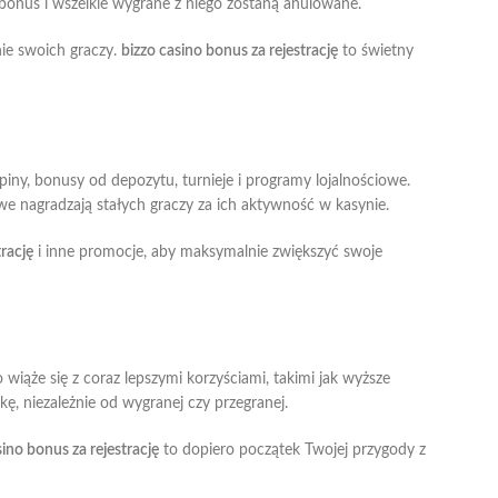
bonus i wszelkie wygrane z niego zostaną anulowane.
ie swoich graczy.
bizzo casino bonus za rejestrację
to świetny
piny, bonusy od depozytu, turnieje i programy lojalnościowe.
e nagradzają stałych graczy za ich aktywność w kasynie.
trację
i inne promocje, aby maksymalnie zwiększyć swoje
 wiąże się z coraz lepszymi korzyściami, takimi jak wyższe
ę, niezależnie od wygranej czy przegranej.
sino bonus za rejestrację
to dopiero początek Twojej przygody z