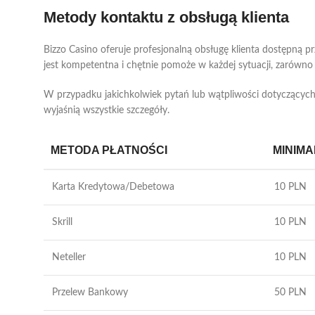
Metody kontaktu z obsługą klienta
Bizzo Casino oferuje profesjonalną obsługę klienta dostępną p
jest kompetentna i chętnie pomoże w każdej sytuacji, zarówno
W przypadku jakichkolwiek pytań lub wątpliwości dotyczącyc
wyjaśnią wszystkie szczegóły.
METODA PŁATNOŚCI
MINIM
Karta Kredytowa/Debetowa
10 PLN
Skrill
10 PLN
Neteller
10 PLN
Przelew Bankowy
50 PLN