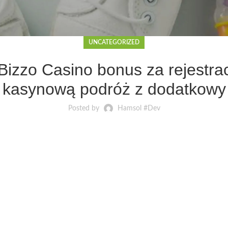
UNCATEGORIZED
izzo Casino bonus za rejestra
kasynową podróż z dodatkowy
Posted by
Hamsol #Dev