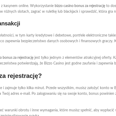
ę z kasynem online. Wykorzystanie
bizzo casino bonus za rejestrację
to dos
różnych slotach, zagrać w ruletkę lub blackjack i sprawdzić, która gra n
ansakcji
tności, w tym karty kredytowe i debetowe, portfele elektroniczne takie j
, co zapewnia bezpieczeństwo danych osobowych i finansowych graczy. K
o bonus za rejestrację
jest tylko jednym z elementów atrakcyjnej oferty. 
ieczeństwa potwierdzają, że Bizzo Casino jest godne zaufania i zapewnia 
a rejestrację?
e i zajmuje tylko kilka minut. Przede wszystkim, musisz założyć konto w B
na Twój adres e-mail. Po zalogowaniu się na swoje konto, bonus powinie
ieć warunki obrotu i inne wymagania, które musisz spełnić, aby wypłaci