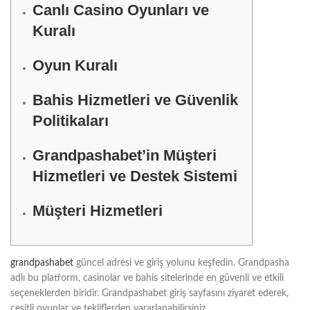
Canlı Casino Oyunları ve
Kuralı
Oyun Kuralı
Bahis Hizmetleri ve Güvenlik
Politikaları
Grandpashabet’in Müşteri
Hizmetleri ve Destek Sistemi
Müşteri Hizmetleri
grandpashabet
güncel adresi ve giriş yolunu keşfedin. Grandpasha
adlı bu platform, casinolar ve bahis sitelerinde en güvenli ve etkili
seçeneklerden biridir. Grandpashabet giriş sayfasını ziyaret ederek,
çeşitli oyunlar ve tekliflerden yararlanabilirsiniz.