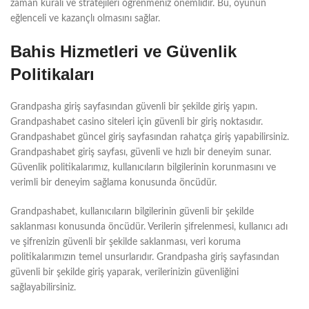
zaman kuralı ve stratejileri öğrenmeniz önemlidir. Bu, oyunun
eğlenceli ve kazançlı olmasını sağlar.
Bahis Hizmetleri ve Güvenlik
Politikaları
Grandpasha giriş sayfasından güvenli bir şekilde giriş yapın.
Grandpashabet casino siteleri için güvenli bir giriş noktasıdır.
Grandpashabet güncel giriş sayfasından rahatça giriş yapabilirsiniz.
Grandpashabet giriş sayfası, güvenli ve hızlı bir deneyim sunar.
Güvenlik politikalarımız, kullanıcıların bilgilerinin korunmasını ve
verimli bir deneyim sağlama konusunda öncüdür.
Grandpashabet, kullanıcıların bilgilerinin güvenli bir şekilde
saklanması konusunda öncüdür. Verilerin şifrelenmesi, kullanıcı adı
ve şifrenizin güvenli bir şekilde saklanması, veri koruma
politikalarımızın temel unsurlarıdır. Grandpasha giriş sayfasından
güvenli bir şekilde giriş yaparak, verilerinizin güvenliğini
sağlayabilirsiniz.